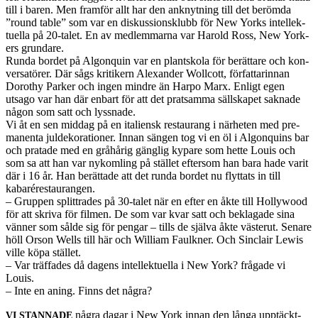
till i baren. Men fram­för allt har den anknyt­ning till det berömda
”round table” som var en diskus­sion­sklubb för New Yorks intellek­
tuella på 20-talet. En av medlem­marna var Harold Ross, New York­
ers grun­dare.
Runda bor­det på Algo­nquin var en plantskola för berättare och kon­
ver­satörer. Där sågs kri­tik­ern Alexan­der Woll­cott, för­fat­tarin­nan
Dorothy Parker och ingen min­dre än Harpo Marx. Enligt egen
utsago var han där enbart för att det prat­samma säll­skapet sak­nade
någon som satt och lyssnade.
Vi åt en sen mid­dag på en ital­iensk restau­rang i närheten med pre­
ma­nenta juldeko­ra­tioner. Innan sän­gen tog vi en öl i Algo­nquins bar
och pratade med en gråhårig gäng­lig kypare som hette Louis och
som sa att han var nykom­ling på stäl­let efter­som han bara hade varit
där i 16 år. Han berät­tade att det runda bor­det nu fly­t­tats in till
kabarérestau­rangen.
– Grup­pen split­trades på 30-talet när en efter en åkte till Hol­ly­wood
för att skriva för fil­men. De som var kvar satt och bekla­gade sina
vän­ner som sålde sig för pen­gar – tills de själva åkte västerut. Senare
höll Orson Wells till här och William Faulkner. Och Sin­clair Lewis
ville köpa stäl­let.
– Var träf­fades då dagens intellek­tuella i New York? frå­gade vi
Louis.
– Inte en aning. Finns det några?
några dagar i New York innan den långa upp­täck­t­
VI
STANNADE