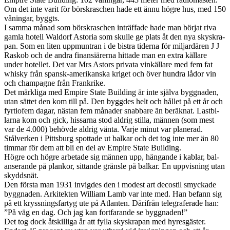
Om det inte varit för börskraschen hade ett ännu högre hus, med 150
våningar, byg­gts.
I samma månad som börskraschen inträf­fade hade man bör­jat riva
gamla hotell Wal­dorf Asto­ria som skulle ge plats åt den nya skyskra­
pan. Som en liten upp­muntran i de bis­tra tiderna för mil­jardären J J
Raskob och de andra finan­siär­erna hit­tade man en extra käl­lare
under hotel­let. Det var Mrs Astors pri­vata vinkäl­lare med fem fat
whisky från spansk-amerikanska kriget och över hun­dra lådor vin
och cham­pagne från Frankrike.
Det märk­liga med Empire State Build­ing är inte själva byg­gnaden,
utan sät­tet den kom till på. Den byg­gdes helt och hål­let på ett år och
fyr­tiofem dagar, näs­tan fem månader snab­bare än beräk­nat. Last­bi­
larna kom och gick, hissarna stod aldrig stilla, män­nen (som mest
var de 4.000) behövde aldrig vänta. Varje minut var plan­erad.
Stålverken i Pitts­burg spot­tade ut balkar och det tog inte mer än 80
tim­mar för dem att bli en del av Empire State Build­ing.
Högre och högre arbe­tade sig män­nen upp, hän­gande i kablar, bal­
anserande på plankor, sit­tande gränsle på balkar. En uppvis­ning utan
sky­ddsnät.
Den första man 1931 invigdes den i mod­est art decos­til smy­ck­ade
byg­gnaden. Arkitek­ten William Lamb var inte med. Han befann sig
på ett kryssnings­far­tyg ute på Atlanten. Därifrån telegrafer­ade han:
”På väg en dag. Och jag kan fort­farande se byg­gnaden!”
Det tog dock åtskil­liga år att fylla skyskra­pan med hyres­gäster.