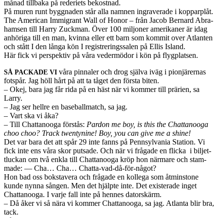
månad till­baka på red­eri­ets bekost­nad.
På muren runt byg­gnaden står alla nam­nen ingrav­er­ade i kop­parplåt.
The Amer­i­can Immi­grant Wall of Honor – från Jacob Bernard Abra­
ham­sen till Harry Zuck­man. Över 100 miljoner amerikaner är idag
anhöriga till en man, kvinna eller ett barn som kom­mit over Atlanten
och stått I den långa kön I reg­istreringssalen på Ellis Island.
Här fick vi per­spek­tiv på våra ved­er­mö­dor i kön på flygplatsen.
våra pin­naler och drog själva iväg i pio­njär­ernas
SÅ
PACKADE
VI
fot­spår. Jag höll hårt på att ta tåget den första biten.
– Okej, bara jag får rida på en häst när vi kom­mer till prärien, sa
Larry.
– Jag ser hellre en base­ball­match, sa jag.
– Vart ska vi åka?
– Till Chat­tanooga förstås:
Par­don me boy, is this the Chat­tanooga
choo choo? Track twen­ty­nine!
Boy, you can give me a shine!
Det var bara det att spår 29 inte fanns på Penn­syl­va­nia Sta­tion. Vi
fick inte ens våra skor put­sade. Och när vi frå­gade en flicka i bil­jet­
tluckan om två enkla till Chat­tanooga kröp hon när­mare och stam­
made: — Cha… Cha… Chatta-vad-då-för-något?
Hon bad oss bok­stavera och frå­gade en kol­lega som åtmin­stone
kunde nynna sån­gen. Men det hjälpte inte. Det exis­ter­ade inget
Chat­tanooga. I varje fall inte på hennes datorskärm.
– Då åker vi så nära vi kom­mer Chat­tanooga, sa jag. Atlanta blir bra,
tack.