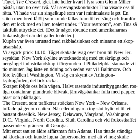
Tåget,
The Cre­sent
, gick inte heller kvart i fyra som Glenn Miller
påstår, utan tio över två. Vår sov­vagn­skon­duk­tör Tina visade oss till
rätta. Vi hade var sin sin­gelkupé som var i min­i­malaste laget. En
sliten men bred fåtölj som kunde fäl­las fram till en säng och fram­för
den ett lock med en liten toalett under. ”Your restroom”, som Tina så
tak­t­fullt uttryckte det. (Det är något rörande med amerika­nar­nas
finkäns­lighet när det gäller toalet­ter.)
Kupén var även utrustad med rak­bladsinkast och min­sann ett skop­
ut­sarskåp.
Vi avg­ick prick 14.10. Tåget skakade iväg över bron till New Jer­
seysi­dan. New York sky­line avteck­nade sig med ett skräpigt och
nergånget indus­tri­land­skap i för­grun­den. I Philadel­phia stan­nade vi i
tio minuter. Jag läste en tid­ning och sedan var vi i Bal­ti­more. Och
före kvällen i Wash­ing­ton. Vi såg en skymt av Arlington-
kyrkogården, det fick räcka.
Skräpet följde oss hela vägen. Halvt raser­ade indus­tribyg­gnader, ros­
tiga con­tain­rar, plun­drade bil­vrak, järn­vägs­bankar fulla med pap­per,
plast och plåt­flagor.
The Cre­sent, som trafik­erar sträckan New York – New Orleans,
tuffade på genom nat­ten. När elled­ningarna tog slut bytte vi till ett
bas­tant diesel­lok. New Jer­sey, Delaware, Mary­land, Wash­ing­ton
D.C., Vir­ginia, North Car­olina, Siuth Car­olina och vid frukostkaf­fet
passer­ade vi gränsen till Geor­gia.
Mitt emot satt en äldre affärs­man från Atlanta. Han tit­tade ständigt
på klockan och kunde lugna tåg­per­son­alen med att vi nog skulle