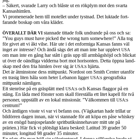
– Säk­ert, sva­rade Larry och blåste ut en rök­plym mot den svarta
Kansashimlen.
Vi promen­er­ade hem till motel­let under tyst­nad. Det luk­tade fort­
farande boskap om våra kläder.
stan­nade tit­tade folk undrande på oss och sa:
ÖVERALLT
DÄR
VI
”You guys must have picked the wrong turn some­where!” Alla tog
för givet att vi åkt vilse. Här ute i det enformiga Kansas fanns väl
inget av intresse? Och ändå sägs det att man inte har upplevt
USA
om man inte en gång har stått i gräs upp till arm­bågshöjd och blickat
ut över de oändliga vid­derna bort mot horison­ten. Detta öppna land­
skap med den fria himlen över sig är
:s hjärta.
USA
Det är åtmin­stone dess mittpunkt. Nor­dost om Smith Cen­ter utan­för
en trasig liten håla som heter Lebanon lig­ger
:s geografiska
USA
mittpunkt näm­li­gen.
Ett sten­röse på en gräs­plätt med
:s och Kansas flag­gor på en
USA
stång. En låda med fön­ster som skall föreställa ett litet kapell för två
per­soner, upp­ställt av en lokal mis­sionär. ”Välkom­men till
:s
USA
cen­trum!”
Och äntli­gen vis­ste vi var vi befann oss. (Vägkar­tan hade tril­lat ur
bildör­ren dagen innan, när vi stan­nade för att köpa en påse whiskey
av en enögd ban­jospelande sprit­bu­tiksin­nehavare mitt ute på
prärien.) Här fick vi plöt­sligt klara besked: Lat­i­tud 39 grader 50
minuter, lon­gi­tud 98 grader 35 minuter.
En plats där man höll sig välo­ri­en­terad. I denna vill­farelse levde vi