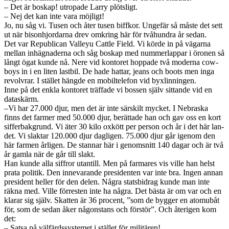
– Det är boskap! utropade Larry plöt­sligt.
– Nej det kan inte vara möjligt!
Jo, nu såg vi. Tusen och åter tusen bif­fkor. Unge­fär så måste det sett
ut när bison­hjor­darna drev omkring här för tvåhun­dra år sedan.
Det var Repub­li­can Val­leyu Cat­tle Field. Vi körde in på vägarna
mel­lan inhäg­naderna och såg boskap med num­mer­lap­par i öro­nen så
långt ögat kunde nå. Nere vid kon­toret hop­pade två mod­erna cow­
boys in i en liten last­bil. De hade hat­tar, jeans och boots men inga
revolvrar. I stäl­let hängde en mobil­tele­fon vid byxlin­nin­gen.
Inne på det enkla kon­toret träf­fade vi bossen själv sit­tande vid en
dataskärm.
–Vi har 27.000 djur, men det är inte särskilt mycket. I Nebraska
finns det farmer med 50.000 djur, berät­tade han och gav oss en kort
sif­fer­bak­grund. Vi äter 30 kilo oxkött per per­son och år i det här lan­
det. Vi slak­tar 120.000 djur dagli­gen. 75.000 djur går igenom den
här far­men årli­gen. De stan­nar här i genom­snitt 140 dagar och är två
år gamla när de går till slakt.
Han kunde alla siffror utan­till. Men på far­mares vis ville han helst
prata poli­tik. Den innevarande pres­i­den­ten var inte bra. Ingen annan
pres­i­dent heller för den delen. Några stats­bidrag kunde man inte
räkna med. Ville för­resten inte ha några. Det bästa är om var och en
klarar sig själv. Skat­ten är 36 pro­cent, ”som de byg­ger en ato­m­ubåt
för, som de sedan åker någon­stans och förstör”. Och återi­gen kom
det:
– Satsa på välfärdssys­temet i stäl­let för militären!