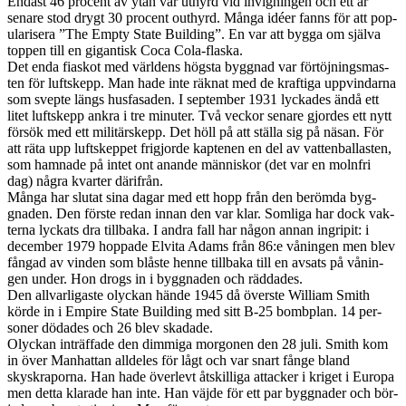
Endast 46 pro­cent av ytan var uthyrd vid invi­gnin­gen och ett år
senare stod drygt 30 pro­cent out­hyrd. Många idéer fanns för att pop­
u­laris­era ”The Empty State Build­ing”. En var att bygga om själva
top­pen till en gigan­tisk Coca Cola-flaska.
Det enda fiaskot med världens högsta byg­gnad var förtöjn­ings­mas­
ten för luftskepp. Man hade inte räk­nat med de kraftiga uppvin­darna
som svepte längs hus­fasaden. I sep­tem­ber 1931 lyck­ades ändå ett
litet luftskepp ankra i tre minuter. Två veckor senare gjordes ett nytt
försök med ett mil­itärskepp. Det höll på att ställa sig på näsan. För
att räta upp luftskep­pet frigjorde kapte­nen en del av vat­ten­bal­las­ten,
som ham­nade på intet ont anande män­niskor (det var en mol­n­fri
dag) några kvarter därifrån.
Många har slu­tat sina dagar med ett hopp från den berömda byg­
gnaden. Den förste redan innan den var klar. Som­liga har dock vak­
terna lyck­ats dra till­baka. I andra fall har någon annan ingripit: i
decem­ber 1979 hop­pade Elvita Adams från 86:e vånin­gen men blev
fån­gad av vin­den som blåste henne till­baka till en avsats på vånin­
gen under. Hon drogs in i byg­gnaden och räd­dades.
Den all­varli­gaste oly­ckan hände 1945 då över­ste William Smith
körde in i Empire State Build­ing med sitt B-25 bomb­plan. 14 per­
soner dödades och 26 blev skadade.
Oly­ckan inträf­fade den dim­miga mor­gonen den 28 juli. Smith kom
in över Man­hat­tan allde­les för lågt och var snart fånge bland
skyskra­porna. Han hade över­levt åtskil­liga attacker i kriget i Europa
men detta kla­rade han inte. Han väjde för ett par byg­gnader och bör­