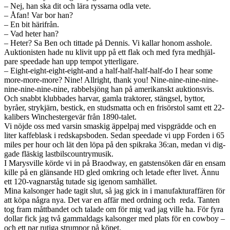
– Nej, han ska dit och lära rys­sarna odla vete.
– Åfan! Var bor han?
– En bit härifrån.
– Vad heter han?
– Heter? Sa Ben och tit­tade på Den­nis. Vi kallar honom ass­hole.
Auk­tion­is­ten hade nu klivit upp på ett flak och med fyra med­hjäl­
pare speedade han upp tem­pot ytterli­gare.
– Eight-eight-eight-eight-and a half-half-half-half-do I hear some
more-more-more? Nine! All­right, thank you! Nine-nine-nine-nine-
nine-nine-nine-nine, rabbel­sjöng han på amerikan­skt auk­tionsvis.
Och snabbt klub­bades har­var, gamla trak­torer, stängsel, byt­tor,
byråer, strykjärn, bestick, en studs­matta och en frisörstol samt ett 22-
kalibers Win­ches­tergevär från 1890-talet.
Vi nöjde oss med varsin smaskig äppel­paj med visp­grädde och en
liter kaf­feblask i red­skaps­bo­den. Sedan speedade vi upp For­den i 65
miles per hour och lät den löpa på den spikraka 36:an, medan vi dig­
gade fläskig last­bilscoun­try­musik.
I Marysville körde vi in på Braod­way, en gat­sten­söken där en ensam
kille på en glän­sande
gled omkring och letade efter livet. Ännu
HD
ett 120-vagnarståg tutade sig igenom samhäl­let.
Mina kalsonger hade tagit slut, så jag gick in i man­u­fak­tu­raf­fären för
att köpa några nya. Det var en affär med ord­ning och reda. Tan­ten
tog fram måt­tban­det och talade om för mig vad jag ville ha. För fyra
dol­lar fick jag två gammaldags kalsonger med plats för en cow­boy –
och ett par rutiga strumpor på köpet.