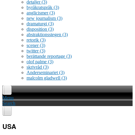
detaljer
(3)
byråkratspråk
(3)
anglicismer
(3)
new journalism
(3)
dramaturgi
(3)
disposition
(3)
abstraktionsstegen
(3)
retorik
(3)
scener
(3)
twitter
(3)
berättande reportage
(3)
olof palme
(3)
skrivråd
(3)
Anderseminariet
(3)
malcolm gladwell
(3)
Menu
Search
USA