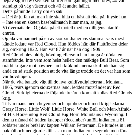
begav sig red 80 sty­cken kurirer som gal­ningar med brev, 40 var
ständigt på väg västerut och 40 åt andra hål­let.
Detta påminde Larry om en sak.
– Det är ju fan att man inte ska hitta en häst att rida på, fnyste han.
– Inte ens en sketen base­ball­match hit­tar man, sa jag.
Vi över­nat­tade i Ogalala på ett motell med en dil­li­gens utan­för
entrén.
Oglala var nam­net på en av siouxin­di­an­er­nas stam­mar vars mest
kände ledare var Red Cloud. Han föd­des här, där Plat­tflo­den delar
sig, omkring 1822. Han var 87 år när han dog 1909.
Red Cloud blev aldrig hövd­ing efter­som han i unga år dödat en
stam­frände. Inte vem som helst heller: den mäk­tige Bull Bear. Som
orädd kri­gare mot pawnee– och kråkin­di­an­erna skaf­fade han sig
ändå en så stark posi­tion att de vita länge trodde att det var han som
var hövdin­gen.
När de vita banade väg till de nya guld­fyn­digheterna i Mon­tana
1865, tvärs igenom sioux­er­nas land, led­des mot­stån­det av Red
Cloud. Stridigheterna de föl­jande tre åren kom att kallas Red Clouds
krig.
Till­sam­mans med cheyen­ner och apra­hoer och med krigsledarna
Crazy Horse, Lit­tle Wolf, Lit­tle Horse, White Bull och Man-Afraid-
of-His-Horse intog Red Cloud Big Horn Moun­tains i Wyoming. I
denna månad då trä­den knäp­per (decem­ber) anföll indi­an­erna 81
sol­dater under befäl av kapten William Fet­ter­man. De lurades in i ett
bakhåll och nedgjordes till sista man. Indi­an­erna seg­rade men för­