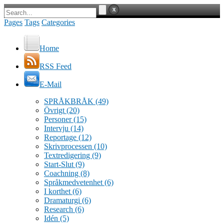
Pages
Tags
Categories
Home
RSS Feed
E-Mail
SPRÅKBRÅK
(49)
Övrigt
(20)
Personer
(15)
Intervju
(14)
Reportage
(12)
Skrivprocessen
(10)
Textredigering
(9)
Start-Slut
(9)
Coachning
(8)
Språkmedvetenhet
(6)
I korthet
(6)
Dramaturgi
(6)
Research
(6)
Idén
(5)