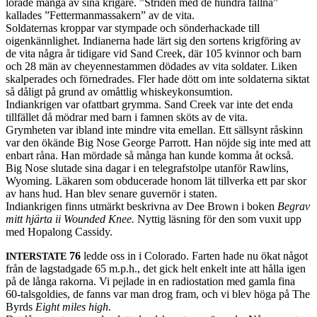
lorade många av sina kri­gare. ”Stri­den med de hun­dra fallna”
kallades ”Fet­ter­man­mas­sak­ern” av de vita.
Sol­da­ter­nas krop­par var stym­pade och sön­der­hack­ade till
oigenkänn­lighet. Indi­an­erna hade lärt sig den sortens krigföring av
de vita några år tidi­gare vid Sand Creek, där 105 kvin­nor och barn
och 28 män av cheyennes­tam­men dödades av vita sol­dater. Liken
skalper­ades och förne­drades. Fler hade dött om inte sol­da­terna sik­tat
så dåligt på grund av omåt­tlig whiskeykon­sum­tion.
Indi­ankri­gen var ofat­tbart grymma. Sand Creek var inte det enda
tillfäl­let då mödrar med barn i fam­nen sköts av de vita.
Grymheten var ibland inte min­dre vita emel­lan. Ett säll­synt råskinn
var den ökände Big Nose George Par­rott. Han nöjde sig inte med att
enbart råna. Han mör­dade så många han kunde komma åt också.
Big Nose slu­tade sina dagar i en telegraf­s­tolpe utan­för Rawl­ins,
Wyoming. Läkaren som obduc­er­ade honom lät tillverka ett par skor
av hans hud. Han blev senare guvernör i staten.
Indi­ankri­gen finns utmärkt beskrivna av Dee Brown i boken
Begrav
mitt hjärta ii Wounded Knee.
Nyt­tig läs­ning för den som vuxit upp
med Hopa­long Cassidy.
76
ledde oss in i Col­orado. Farten hade nu ökat något
INTERSTATE
från de lagstadgade 65 m.p.h., det gick helt enkelt inte att hålla igen
på de långa rako­rna. Vi pejlade in en radio­sta­tion med gamla fina
60-talsgoldies, de fanns var man drog fram, och vi blev höga på The
Byrds
Eight miles high
.