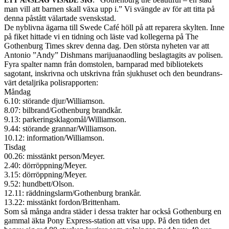
man vill att bar­nen skall växa upp i.” Vi svängde av för att titta på
denna påstått välar­tade sven­skstad.
De nyblivna ägarna till Swede Café höll på att repar­era skyl­ten. Inne
på fiket hit­tade vi en tid­ning och läste vad kol­legerna på The
Gothen­burg Times skrev denna dag. Den största nyheten var att
Anto­nio ”Andy” Dish­mans mar­i­jua­naodling beslag­tag­its av polisen.
Fyra spal­ter namn från dom­stolen, barn­parad med bib­liotekets
sagotant, inskrivna och utskrivna från sjukhuset och den beun­drans­
värt detaljrika polis­rap­porten:
Måndag
6.10: störande djur/Williamson.
8.07: bilbrand/Gothenburg brand­kår.
9.13: parkeringsklagomål/Williamson.
9.44: störande grannar/Williamson.
10.12: information/Williamson.
Tis­dag
00.26: mis­stänkt person/Meyer.
2.40: dörröppning/Meyer.
3.15: dörröppning/Meyer.
9.52: hundbett/Olson.
12.11: räddningslarm/Gothenburg brankår.
13.22: mis­stänkt fordon/Brittenham.
Som så många andra städer i dessa trak­ter har också Gothen­burg en
gam­mal äkta Pony Express-station att visa upp. På den tiden det