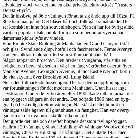
advokater – och var det inte en äkta pri­vat­de­tek­tiv också? ”Austers
Detek­tivbyrå”.
Det är hiss­byte på 86:e vånin­gen för att ta sig ända upp till 102:a. På
86:e kan man gå ut. Det blåser hårt och folk går framåt­lu­tade. Det
ser komiskt ut inne från sou­venir­shopen. Plat­sen har för övrigt alltid
varit en pop­ulär utsik­t­spunkt för män som beun­drar vyerna när
damer­nas kjo­lar lyfts av vin­den.
Från Empire State Build­ing är Man­hat­tan en Grand Canyon i stål
och glas. Svin­d­lande djup, hot­full och fascinerande. Femte Avenyn
som en spikrak Col­orad­oflod som ström­mar åt båda håll.
Någon tap­par sin broschyr. Den breder ut vin­garna, står stilla en
evighet och beger sig sedan i väg i en lång vågrörelse österut: över
Madi­son Avenue, Lex­ing­ton Avenue, ut mot East River och bort i
de vita skyarna över Brook­lyn och Long Island.
Ner i den full­pack­ade hissen igen. Det var denna uppfinning som
var förut­sät­tnin­gen för det mod­erna Man­hat­tan. Utan hissar inga
skyskra­por. Under de fyr­tio åren efter 1890 ekade nitham­rarna i det
ena bygget väldigare än det andra. Det bör­jade 1886 med en byg­
gnad på beskedliga tret­ton våningar. När stålskelet­tet hun­nit tio
våningar sålde ägaren till grannhuset sin fastighet. Han var över­ty­
gad om att det nya huset skulle trilla omkull.
Det gjorde det inte och därefter bör­jade det stora tävlings­bygget.
Flat­iron: 20 våningar, Singer Build­ing: 47 våningar, Wool­worth: 60
våningar, Chrysler Build­ing: 77 våningar. Det slu­tade 1931 med
Empire State Build­ing: 102 våningar, 443 meter med radiomas­ten.