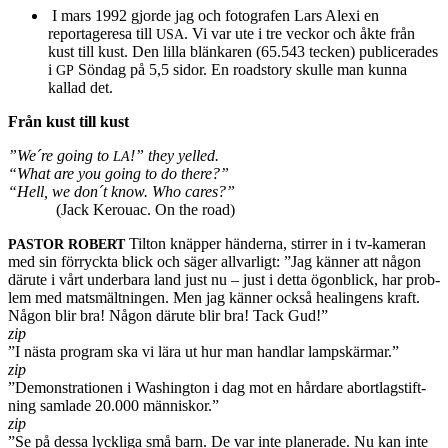
I mars 1992 gjorde jag och fotografen Lars Alexi en
reportageresa till
. Vi var ute i tre veckor och åkte från
USA
kust till kust. Den lilla blänkaren (65.543 tecken) pub­licer­ades
i
Söndag på 5,5 sidor. En road­story skulle man kunna
GP
kallad det.
Från kust till kust
”We´re going to
!” they yelled.
LA
“What are you going to do there?”
“Hell, we don´t know. Who cares?”
(Jack Ker­ouac. On the road)
Tilton knäp­per hän­derna, stir­rer in i tv-kameran
PASTOR
ROBERT
med sin för­ryckta blick och säger all­varligt: ”Jag kän­ner att någon
därute i vårt under­bara land just nu – just i detta ögonblick, har prob­
lem med matsmält­nin­gen. Men jag kän­ner också healin­gens kraft.
Någon blir bra! Någon därute blir bra! Tack Gud!”
zip
”I nästa pro­gram ska vi lära ut hur man hand­lar lamp­skär­mar.”
zip
”Demon­stra­tio­nen i Wash­ing­ton i dag mot en hår­dare abort­lags­tift­
ning sam­lade 20.000 män­niskor.”
zip
”Se på dessa lyck­liga små barn. De var inte plan­er­ade. Nu kan inte