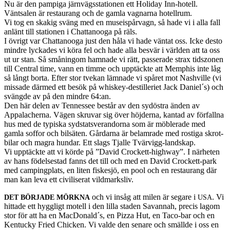
Nu är den pampiga järn­vägssta­tio­nen ett Hol­i­day Inn-hotell.
Väntsalen är restau­rang och de gamla vagnarna hotell­rum.
Vi tog en skakig sväng med en museis­pår­vagn, så hade vi i alla fall
anlänt till sta­tio­nen i Chat­tanooga på räls.
I övrigt var Chat­tanooga just den håla vi hade vän­tat oss. Icke desto
min­dre lyck­ades vi köra fel och hade alla besvär i världen att ta oss
ut ur stan. Så småningom ham­nade vi rätt, passer­ade strax tid­szo­nen
till Cen­tral time, vann en timme och upp­täckte att Mem­phis inte låg
så långt borta. Efter stor tvekan läm­nade vi spåret mot Nashville (vi
mis­sade därmed ett besök på whiskey-destilleriet Jack Daniel´s) och
svängde av på den min­dre 64:an.
Den här delen av Ten­nessee består av den sydös­tra änden av
Appalach­erna. Vägen skru­var sig över höjderna, kan­tad av för­fallna
hus med de typiska syd­statsveran­dorna som är möbler­ade med
gamla sof­for och bil­säten. Går­darna är belam­rade med ros­tiga skrot­
bi­lar och magra hun­dar. Ett slags Tjalle Tvärvigg-landskap.
Vi upp­täckte att vi körde på ”David Crockett-highway”. I närheten
av hans födelses­tad fanns det till och med en David Crockett-park
med camp­ing­plats, en liten fiskesjö, en pool och en restau­rang där
man kan leva ett civilis­erat vildmarksliv.
och vi insåg att milen är segare i
. Vi
DET
BÖRJADE
MÖRKNA
USA
hit­tade ett hyg­g­ligt motell i den lilla staden Savan­nah, pre­cis lagom
stor för att ha en MacDonald´s, en Pizza Hut, en Taco-bar och en
Ken­tucky Fried Chicken. Vi valde den senare och smällde i oss en