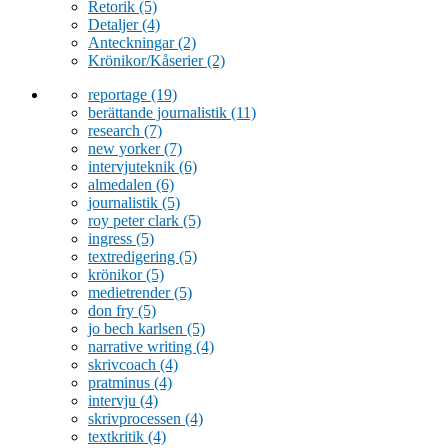
Retorik
(5)
Detaljer
(4)
Anteckningar
(2)
Krönikor/Kåserier
(2)
reportage
(19)
berättande journalistik
(11)
research
(7)
new yorker
(7)
intervjuteknik
(6)
almedalen
(6)
journalistik
(5)
roy peter clark
(5)
ingress
(5)
textredigering
(5)
krönikor
(5)
medietrender
(5)
don fry
(5)
jo bech karlsen
(5)
narrative writing
(4)
skrivcoach
(4)
pratminus
(4)
intervju
(4)
skrivprocessen
(4)
textkritik
(4)