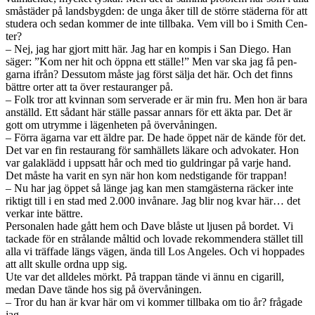
småstäder på lands­byg­den: de unga åker till de större städerna för att
stud­era och sedan kom­mer de inte till­baka. Vem vill bo i Smith Cen­
ter?
– Nej, jag har gjort mitt här. Jag har en kom­pis i San Diego. Han
säger: ”Kom ner hit och öppna ett ställe!” Men var ska jag få pen­
garna ifrån? Dessu­tom måste jag först sälja det här. Och det finns
bät­tre orter att ta över restau­ranger på.
– Folk tror att kvin­nan som server­ade er är min fru. Men hon är bara
anställd. Ett sådant här ställe pas­sar annars för ett äkta par. Det är
gott om utrymme i lägen­heten på övervånin­gen.
– Förra ägarna var ett äldre par. De hade öppet när de kände för det.
Det var en fin restau­rang för samhäl­lets läkare och advokater. Hon
var galak­lädd i upp­satt hår och med tio guldringar på varje hand.
Det måste ha varit en syn när hon kom ned­sti­gande för trap­pan!
– Nu har jag öppet så länge jag kan men stamgästerna räcker inte
rik­tigt till i en stad med 2.000 invånare. Jag blir nog kvar här… det
verkar inte bät­tre.
Per­son­alen hade gått hem och Dave blåste ut ljusen på bor­det. Vi
tack­ade för en strå­lande måltid och lovade rek­om­mendera stäl­let till
alla vi träf­fade längs vägen, ända till Los Ange­les. Och vi hop­pades
att allt skulle ordna upp sig.
Ute var det allde­les mörkt. På trap­pan tände vi ännu en cig­a­r­ill,
medan Dave tände hos sig på övervånin­gen.
– Tror du han är kvar här om vi kom­mer till­baka om tio år? frå­gade
jag.