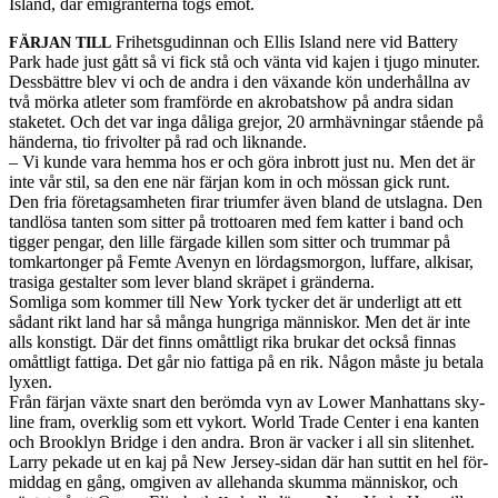
Island, där emi­granterna togs emot.
Fri­hets­gudin­nan och Ellis Island nere vid Bat­tery
FÄRJAN
TILL
Park hade just gått så vi fick stå och vänta vid kajen i tjugo minuter.
Dess­bät­tre blev vi och de andra i den växande kön under­hållna av
två mörka atleter som fram­förde en akro­bat­show på andra sidan
staketet. Och det var inga dåliga gre­jor, 20 armhävningar stående på
hän­derna, tio fri­v­olter på rad och lik­nande.
– Vi kunde vara hemma hos er och göra inbrott just nu. Men det är
inte vår stil, sa den ene när fär­jan kom in och mös­san gick runt.
Den fria före­tagsamheten firar tri­um­fer även bland de utslagna. Den
tan­dlösa tan­ten som sit­ter på trot­toaren med fem kat­ter i band och
tig­ger pen­gar, den lille fär­gade killen som sit­ter och trum­mar på
tomkar­tonger på Femte Avenyn en lördagsmor­gon, luf­fare, alk­isar,
trasiga gestal­ter som lever bland skräpet i grän­derna.
Som­liga som kom­mer till New York tycker det är under­ligt att ett
sådant rikt land har så många hun­griga män­niskor. Men det är inte
alls kon­stigt. Där det finns omåt­tligt rika brukar det också finnas
omåt­tligt fat­tiga. Det går nio fat­tiga på en rik. Någon måste ju betala
lyxen.
Från fär­jan växte snart den berömda vyn av Lower Man­hat­tans sky­
line fram, overk­lig som ett vykort. World Trade Cen­ter i ena kan­ten
och Brook­lyn Bridge i den andra. Bron är vacker i all sin sliten­het.
Larry pekade ut en kaj på New Jersey-sidan där han sut­tit en hel för­
mid­dag en gång, omgiven av alle­handa skumma män­niskor, och