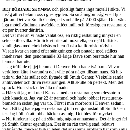
och plöt­sligt fanns inga motell i sikte. Vi
DET
BÖRJADE
SKYMMA
insåg att vi befann oss i gles­byg­den. Så småningom såg vi ett ljus i
fjär­ran. Det var Smith Cen­ter, ett samhälle på 2.000 själar. Den vän­
liga motel­lvärdinnan avrådde caféet intill och föres­log en restau­rang
ett par kvarter därifrån.
Det var mer än vi hade vän­tat oss, en rik­tig restau­rang inhyst i en
sekel­skiftesvilla. Här fick vi frit­erad mozarella, en rejäl biff­stek,
vanilj­glass med chok­lad­sås och en flaska kali­for­niskt röd­vin.
Vi satt kvar en stund efter stängnin­gen och pratade med stäl­lets
innehavare, den genom­snälle 33-årige Dave som berät­tade hur han
ham­nat här ute.
– Jag träf­fade ej tjej hemma i Den­ver. Hon hade två barn. Vi var
verk­li­gen kära i varan­dra och ville göra något till­sam­mans. Så hit­
tade vi det här stäl­let och fly­t­tade till Smith Cen­ter. Vi skulle samla
antikviteter och driva restau­rangen. Allt skulle bli per­fekt. Men det
sprack. Hon stack efter åtta månader.
– Här satt jag mitt ute i Kansas med en restau­rang som dessu­tom
gick knack­igt. Jag var 22 år gam­mal och hade job­bat i restau­rang­
bran­schen sedan jag var tio. Först i min mor­brors i Den­ver, sedan i
Vail. Ett tag hade jag en restau­rang till i en grannstad till Smith Cen­
ter. Jag höll på att jobba häcken av mig. Det blev för mycket.
– Nu fun­derar jag på att söka mig någon annanstans. Det är inget fel
på Smith Cen­ter egentli­gen. Det är en rätt trevlig stad, rel­a­tivt
välmående, mycket tyskar. Men det är samma prob­lem här som i alla