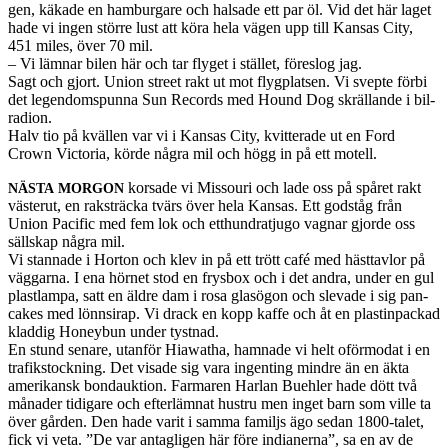
gen, käkade en ham­bur­gare och hal­sade ett par öl. Vid det här laget
hade vi ingen större lust att köra hela vägen upp till Kansas City,
451 miles, över 70 mil.
– Vi läm­nar bilen här och tar fly­get i stäl­let, föres­log jag.
Sagt och gjort. Union street rakt ut mot fly­g­plat­sen. Vi svepte förbi
det leg­en­dom­spunna Sun Records med Hound Dog skräl­lande i bil­
ra­dion.
Halv tio på kvällen var vi i Kansas City, kvit­ter­ade ut en Ford
Crown Vic­to­ria, körde några mil och högg in på ett motell.
kor­sade vi Mis­souri och lade oss på spåret rakt
NÄSTA
MORGON
västerut, en rak­sträcka tvärs över hela Kansas. Ett god­ståg från
Union Pacific med fem lok och etthun­dratjugo vagnar gjorde oss
säll­skap några mil.
Vi stan­nade i Hor­ton och klev in på ett trött café med häst­tavlor på
väg­garna. I ena hör­net stod en frys­box och i det andra, under en gul
plas­t­lampa, satt en äldre dam i rosa glasö­gon och sle­vade i sig pan­
cakes med lönnsirap. Vi drack en kopp kaffe och åt en plas­tin­packad
klad­dig Hon­ey­bun under tyst­nad.
En stund senare, utan­för Hiawatha, ham­nade vi helt oför­mo­dat i en
trafik­stock­n­ing. Det visade sig vara ingent­ing min­dre än en äkta
amerikansk bon­dauk­tion. Far­maren Har­lan Buehler hade dött två
månader tidi­gare och efter­läm­nat hus­tru men inget barn som ville ta
över går­den. Den hade varit i samma familjs ägo sedan 1800-talet,
fick vi veta. ”De var antagli­gen här före indi­an­erna”, sa en av de