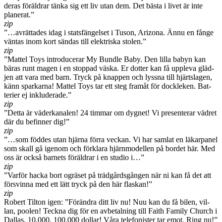
deras föräl­drar tänka sig ett liv utan dem. Det bästa i livet är inte
plan­erat.”
zip
”…avrät­tades idag i stats­fän­gelset i Tuson, Ari­zona. Ännu en fånge
vän­tas inom kort sän­das till elek­triska stolen.”
zip
”Mat­tel Toys intro­duc­erar My Bun­dle Baby. Den lilla babyn kan
bäras runt magen i en stop­pad väska. Er dot­ter kan få uppl­eva gläd­
jen att vara med barn. Tryck på knap­pen och lyssna till hjärt­sla­gen,
känn sparkarna! Mat­tel Toys tar ett steg framåt för dock­leken. Bat­
terier ej inklud­er­ade.”
zip
”Detta är väderkanalen! 24 tim­mar om dygnet! Vi pre­sen­terar vädret
där du befinner dig!”
zip
”…som föd­des utan hjärna förra veckan. Vi har sam­lat en läkarpanel
som skall gå igenom och förk­lara hjärn­mod­ellen på bor­det här. Med
oss är också bar­nets föräl­drar i en stu­dio i…”
zip
”Var­för hacka bort ogräset på trädgårds­gån­gen när ni kan få det att
försvinna med ett lätt tryck på den här flaskan!”
zip
Robert Tilton igen: ”Förän­dra ditt liv nu! Nuu kan du få bilen, vil­
lan, poolen! Teckna dig för en avbe­tal­ning till Faith Fam­ily Church i
Dal­las. 10.000, 100.000 dol­lar! Våra tele­fon­is­ter tar emot. Ring nu!”