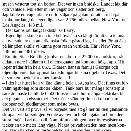
sre­san västerut tog sin bör­jan. Det var ingen bråd­ska. Lan­det låg där
och vän­tade. Mil efter mil av vägar och slät­ter och berg.
Jag köpte en vägkarta av en försäl­jare på gatan för att ta reda på
exakt hur långt det egentli­gen var. 2.786 miles mel­lan New York och
Los Ange­les. 448 mil.
– Det känns rätt långt fak­tiskt, sa Larry.
– Egentli­gen skulle man inte behöva åka så långt för att lära känna
ett tvärsnitt av det amerikan­ska folket pås­tod jag. I stäl­let för att åka
på läng­den skulle vi kunna göra resan ver­tikalt. Här i New York.
448 mil mot 381 meter.
I Empire State Build­ing job­bar och bor det 25.000 män­niskor, från
eldaren nere i käl­laren till olje­mag­naten på kon­toret högst upp. Hit
löper trå­dar från hela
. Eldaren har sin familj i Geor­gia och
USA
oljemiljonären har öpp­nat faxled­ningar till sina olje­fält i Texas. Det
är som en medel­stor amerikansk stad.
– I det här huset kan vi lära känna hela
, sa jag. Det finns ett för­
USA
valt­nings­bo­lag som sköter kåken. Tänk bara hur många fön­ster­put­
sare de måste ha till de 6.500 fön­stren och hur många elek­triker till
det gigan­tiska elsys­temet. Det måste ständigt finnas kra­nar som
drop­par och glöd­lam­por som måste bytas.
Det var värt att pröva, så vi bör­jade med att gå ner till den glän­sande
skra­pan vid korsnin­gen Femte avenyn och 34:e gatan och in i den
stora foa­jén i art decos­til. Nam­n­förteck­nin­gen över hyres­gästerna
täcker en tio meter lång vägg. Några pri­vat­bostäder, men mest kon­
tor: klädaf­färsked­jor, fastighets­bo­lag, rese­byråer, tan­dläkare,