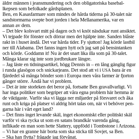
äldre män­nen i jeans­munder­ing och den oblig­a­toriska base­bal­
lkepsen som befolkade gård­spla­nen.
Ben, en Kasas­far­mare som min­des de hårda tiderna på 30-talet när
sand­stor­marna svepte bort jor­den i hela Mel­lanamerika, var en
annan av dem.
– Det blev kolsvart mitt på dagen och vi knöt näs­dukar runt ansik­tet.
Vi tej­pade för fön­ster och dör­rar men det hjälpte inte. Sanden blåste
rakt in i huset ändå. Det var hårda tider. Fy sjut­ton! Jag körde last­bil
ner till Alabama. Det fanns ingen hytt och jag satt på bensin­tanken
och körde. God­damn it! Nu är det snart lika illa som på 30-talet.
Många klarar sig inte som jord­brukare län­gre.
– Jag läste en tid­ningsar­tikel, högg Den­nis in – en lång gäng­lig figur
i runda glasö­gon och snickar­jeans. Det stod att vi i
bara är en
USA
fjärd­edel så många bön­der som i Europa men våra farmer är fjor­ton
gånger större. Ändå har vi prob­lem.
– Det är inte stor­leken det beror på, fort­satte Ben graval­l­varligt. Vi
har inga poli­tiker som begriper att våra egna prob­lem här hemma är
de vik­ti­gaste. Var­för ska vi lägga ner mil­jarder på försvaret och åka
runt och kriga på platser vi aldrig hört talas om, när vi behöver pen­
garna här i vårt eget land?
– Det finns inget levande skäl, inget ekonomiskt eller poli­tiskt skäl
var­för vi ska rycka ut som en satans brand­kår varenda gång,
inflikade en man som hette Slat­tery, uppfödd i Tomb­stone i Ari­zona.
– Vi har en granne här borta som ska sticka till Sov­jet, sa Ben.
– Ska han fly­tta? frå­gade jag förvå­nat.