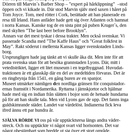
Dör­ren till Marvin´s Bar­ber Shop – ”expert på hårk­lipp­n­ing” –stod
öppen och vi kikade in. Där stod Mar­vin själv med saxen i håret på
Tom Joyce. Tom, med röt­ter i Cork, berät­tade att han plan­er­ade en
resa till Irland. Hans anfäder hade gett sig över Atlanten och ham­nat
i norra Kansas. Kanske tog de en sista pint på puben Kruger´s, den
med skyl­ten ”The last beer before Brook­lyn”.
Annars var det mest tyskar i dessa trak­ter. Men också sven­skar. Vi
passer­ade Scan­dia med ”The Kaffe Haus” och ”Great folk­fest in
May”. Rakt söderut i meller­sta Kansas lig­ger sven­skstaden Linds­
borg.
Ursprung­li­gen hade jag tänkt att vi skulle åka dit. Men inte för att
prata sven­ska utan för att besöka grannstaden Lyons. Där, mitt i
vete­dis­trik­tet, lig­ger ett litet museum i en tegel­byg­gnad. Huvu­dat­
trak­tio­nen är ett glasskåp där en del av medelti­den för­varas. Det är
en ring­brynja från 1541, en gång buren av en span­jor.
Museet utmärker näm­li­gen
d
en nordliga gränsen för con­quis­ta­dor­
ernas fram­stöt i Nor­damerika. Ryt­tarna i järn­skjor­tor och hjäl­mar
hade med sig en indian från slät­ten i bojor som de het­sade hun­darna
på för att han skulle tala. Men vid Lyons gav de upp. Det fanns inga
guld­skim­rande städer. Lan­det var värdelöst. Indi­an­erna fick leva
ifred ännu ett par hun­dra år.
oss på vår upp­täck­t­sresa längs andra väder­
SJÄLVA
RÖRDE
VI
streck. Och nu upp­täckte vi något svart vid horison­ten. Det var
något obestäm­bart som bredde ut sig över ett stort område.