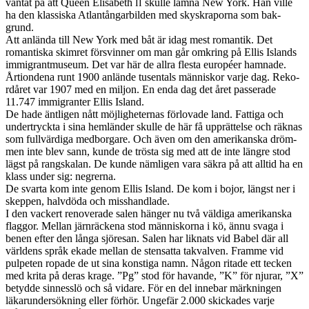
vän­tat på att Queen Elis­a­beth
skulle lämna New York. Han ville
II
ha den klas­siska Atlantån­gar­bilden med skyskra­porna som bak­
grund.
Att anlända till New York med båt är idag mest roman­tik. Det
roman­tiska skim­ret försvin­ner om man går omkring på Ellis Islands
immi­grant­mu­seum. Det var här de allra flesta européer ham­nade.
Årtion­dena runt 1900 anlände tusen­tals män­niskor varje dag. Reko­
rdåret var 1907 med en miljon. En enda dag det året passer­ade
11.747 immi­granter Ellis Island.
De hade äntli­gen nått möj­ligheter­nas förlovade land. Fat­tiga och
under­tryckta i sina hem­län­der skulle de här få upprät­telse och räk­nas
som ful­lvärdiga med­bor­gare. Och även om den amerikan­ska dröm­
men inte blev sann, kunde de trösta sig med att de inte län­gre stod
lägst på rangskalan. De kunde näm­li­gen vara säkra på att alltid ha en
klass under sig: negr­erna.
De svarta kom inte genom Ellis Island. De kom i bojor, längst ner i
skep­pen, halvdöda och mis­shand­lade.
I den vack­ert ren­over­ade salen hänger nu två väldiga amerikan­ska
flag­gor. Mel­lan järn­räck­ena stod män­nisko­rna i kö, ännu svaga i
benen efter den långa sjöre­san. Salen har lik­nats vid Babel där all
världens språk ekade mel­lan de sten­satta tak­val­ven. Framme vid
pulpe­ten ropade de ut sina kon­stiga namn. Någon ritade ett tecken
med krita på deras krage. ”Pg” stod för havande, ”K” för nju­rar, ”X”
bety­dde sin­nesslö och så vidare. För en del innebar märknin­gen
läkarun­der­sökn­ing eller förhör. Unge­fär 2.000 skick­ades varje