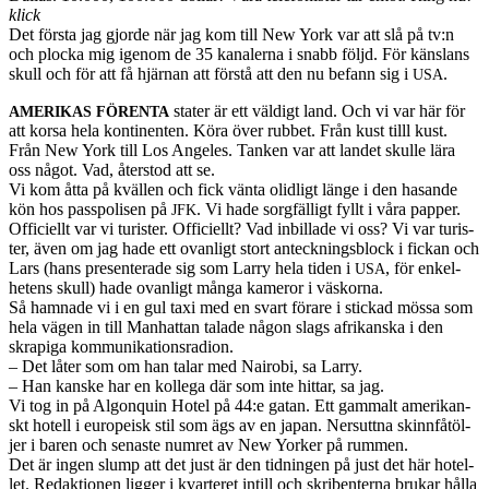
klick
Det första jag gjorde när jag kom till New York var att slå på tv:n
och plocka mig igenom de 35 kanalerna i snabb följd. För känslans
skull och för att få hjär­nan att förstå att den nu befann sig i
.
USA
stater är ett väldigt land. Och vi var här för
AMERIKAS
FÖRENTA
att korsa hela kon­ti­nen­ten. Köra över rub­bet. Från kust tilll kust.
Från New York till Los Ange­les. Tanken var att lan­det skulle lära
oss något. Vad, åter­stod att se.
Vi kom åtta på kvällen och fick vänta olidligt länge i den hasande
kön hos passpolisen på
. Vi hade sorgfäl­ligt fyllt i våra pap­per.
JFK
Offi­ciellt var vi tur­is­ter. Offi­ciellt? Vad inbil­lade vi oss? Vi var tur­is­
ter, även om jag hade ett ovan­ligt stort anteck­n­ings­block i fickan och
Lars (hans pre­sen­ter­ade sig som Larry hela tiden i
, för enkel­
USA
hetens skull) hade ovan­ligt många kameror i väsko­rna.
Så ham­nade vi i en gul taxi med en svart förare i stickad mössa som
hela vägen in till Man­hat­tan talade någon slags afrikan­ska i den
skrapiga kom­mu­nika­tion­sra­dion.
– Det låter som om han talar med Nairobi, sa Larry.
– Han kanske har en kol­lega där som inte hit­tar, sa jag.
Vi tog in på Algo­nquin Hotel på 44:e gatan. Ett gam­malt amerikan­
skt hotell i europeisk stil som ägs av en japan. Ner­sut­tna skin­n­fåtöl­
jer i baren och senaste num­ret av New Yorker på rum­men.
Det är ingen slump att det just är den tid­nin­gen på just det här hotel­
let. Redak­tio­nen lig­ger i kvarteret intill och skriben­terna brukar hålla