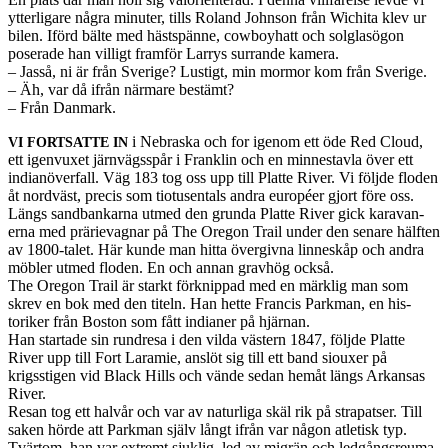
ytterli­gare några minuter, tills Roland John­son från Wichita klev ur
bilen. Iförd bälte med häst­spänne, cow­boy­hatt och sol­glasö­gon
poser­ade han vil­ligt fram­för Lar­rys sur­rande kam­era.
– Jasså, ni är från Sverige? Lustigt, min mor­mor kom från Sverige.
– Äh, var då ifrån när­mare bestämt?
– Från Danmark.
i Nebraska och for igenom ett öde Red Cloud,
VI
FORTSATTE
IN
ett igen­vuxet järn­vägsspår i Franklin och en minnes­tavla över ett
indi­anöver­fall. Väg 183 tog oss upp till Platte River. Vi följde flo­den
åt nord­väst, pre­cis som tio­tusen­tals andra européer gjort före oss.
Längs sand­bankarna utmed den grunda Platte River gick kar­a­van­
erna med prärievagnar på The Ore­gon Trail under den senare hälften
av 1800-talet. Här kunde man hitta över­givna lin­neskåp och andra
möbler utmed flo­den. En och annan gravhög också.
The Ore­gon Trail är starkt förknip­pad med en märk­lig man som
skrev en bok med den titeln. Han hette Fran­cis Park­man, en his­
toriker från Boston som fått indi­aner på hjär­nan.
Han star­tade sin run­dresa i den vilda västern 1847, följde Platte
River upp till Fort Laramie, anslöt sig till ett band siouxer på
krigssti­gen vid Black Hills och vände sedan hemåt längs Arkansas
River.
Resan tog ett halvår och var av naturliga skäl rik på stra­p­atser. Till
saken hörde att Park­man själv långt ifrån var någon atletisk typ.
Tvär­tom, han var extremt sjuk­lig, led av migrän och ledgångsreuma­