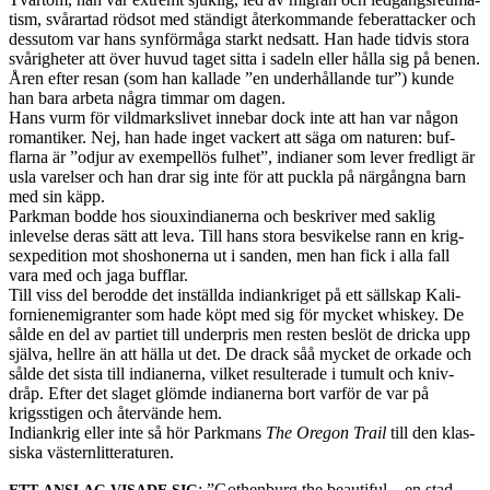
tism, svårar­tad röd­sot med ständigt återkom­mande feber­at­tacker och
dessu­tom var hans syn­för­måga starkt ned­satt. Han hade tid­vis stora
svårigheter att över huvud taget sitta i sadeln eller hålla sig på benen.
Åren efter resan (som han kallade ”en under­hål­lande tur”) kunde
han bara arbeta några tim­mar om dagen.
Hans vurm för vild­mark­slivet innebar dock inte att han var någon
roman­tiker. Nej, han hade inget vack­ert att säga om naturen: buf­
flarna är ”odjur av exem­pel­lös ful­het”, indi­aner som lever fredligt är
usla varelser och han drar sig inte för att puckla på närgångna barn
med sin käpp.
Park­man bodde hos siouxin­di­an­erna och beskriver med sak­lig
inlevelse deras sätt att leva. Till hans stora besvikelse rann en krig­
sex­pe­di­tion mot shoshon­erna ut i sanden, men han fick i alla fall
vara med och jaga buf­flar.
Till viss del berodde det inställda indi­ankriget på ett säll­skap Kali­
forniene­m­i­granter som hade köpt med sig för mycket whiskey. De
sålde en del av par­tiet till under­pris men resten beslöt de dricka upp
själva, hellre än att hälla ut det. De drack såå mycket de orkade och
sålde det sista till indi­an­erna, vilket resul­ter­ade i tumult och kniv­
dråp. Efter det slaget glömde indi­an­erna bort var­för de var på
krigssti­gen och åter­vände hem.
Indi­ankrig eller inte så hör Park­mans
The Ore­gon Trail
till den klas­
siska västernlitteraturen.
: ”Gothen­burg the beau­ti­ful – en stad
ETT
ANSLAG
VISADE
SIG