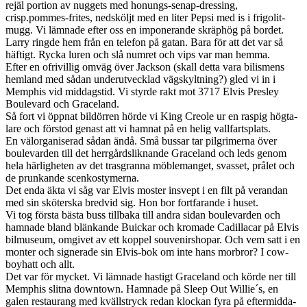
rejäl por­tion av nuggets med honungs-senap-dressing,
crisp.pommes-frites, ned­sköljt med en liter Pepsi med is i frigolit­
mugg. Vi läm­nade efter oss en imponerande skräphög på bor­det.
Larry ringde hem från en tele­fon på gatan. Bara för att det var så
häftigt. Rycka luren och slå num­ret och vips var man hemma.
Efter en ofriv­il­lig omväg över Jack­son (skall detta vara bil­is­mens
hem­land med sådan under­utveck­lad vägskylt­ning?) gled vi in i
Mem­phis vid mid­dagstid. Vi styrde rakt mot 3717 Elvis Pres­ley
Boule­vard och Grace­land.
Så fort vi öpp­nat bildör­ren hörde vi King Cre­ole ur en raspig hög­ta­
lare och förstod genast att vi ham­nat på en helig vall­fart­splats.
En välor­gan­is­erad sådan ändå. Små bus­sar tar pil­grimerna över
boule­var­den till det her­rgård­s­lik­nande Grace­land och leds genom
hela härligheten av det trasgranna möble­manget, svas­set, prålet och
de prunk­ande scenkostymerna.
Det enda äkta vi såg var Elvis moster insvept i en filt på veran­dan
med sin sköter­ska bred­vid sig. Hon bor fort­farande i huset.
Vi tog första bästa buss till­baka till andra sidan boule­var­den och
ham­nade bland blänkande Buickar och kro­made Cadil­lacar på Elvis
bil­mu­seum, omgivet av ett kop­pel sou­venir­shopar. Och vem satt i en
mon­ter och sign­er­ade sin Elvis-bok om inte hans mor­bror? I cow­
boy­hatt och allt.
Det var för mycket. Vi läm­nade hastigt Grace­land och körde ner till
Mem­phis slitna down­town. Ham­nade på Sleep Out Willie´s, en
galen restau­rang med kvällstryck redan klockan fyra på efter­mid­da­