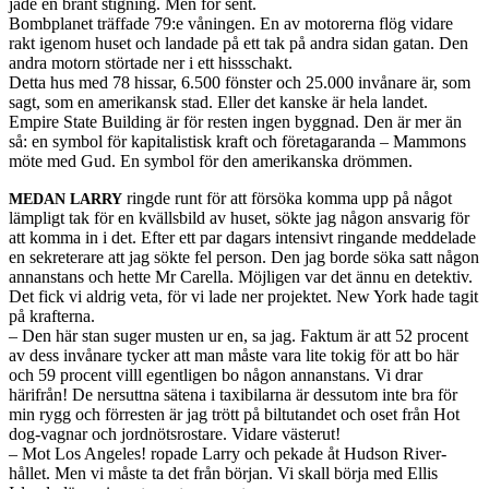
jade en brant stign­ing. Men för sent.
Bomb­planet träf­fade 79:e vånin­gen. En av motor­erna flög vidare
rakt igenom huset och lan­dade på ett tak på andra sidan gatan. Den
andra motorn stör­tade ner i ett hisss­chakt.
Detta hus med 78 hissar, 6.500 fön­ster och 25.000 invånare är, som
sagt, som en amerikansk stad. Eller det kanske är hela lan­det.
Empire State Build­ing är för resten ingen byg­gnad. Den är mer än
så: en sym­bol för kap­i­tal­is­tisk kraft och före­ta­garanda – Mam­mons
möte med Gud. En sym­bol för den amerikan­ska drömmen.
ringde runt för att försöka komma upp på något
MEDAN
LARRY
lämpligt tak för en kvälls­bild av huset, sökte jag någon ans­varig för
att komma in i det. Efter ett par dagars inten­sivt ringande med­de­lade
en sekreter­are att jag sökte fel per­son. Den jag borde söka satt någon
annanstans och hette Mr Carella. Möjli­gen var det ännu en detek­tiv.
Det fick vi aldrig veta, för vi lade ner pro­jek­tet. New York hade tagit
på krafterna.
– Den här stan suger musten ur en, sa jag. Fak­tum är att 52 pro­cent
av dess invånare tycker att man måste vara lite tokig för att bo här
och 59 pro­cent villl egentli­gen bo någon annanstans. Vi drar
härifrån! De ner­sut­tna sätena i tax­i­bi­larna är dessu­tom inte bra för
min rygg och för­resten är jag trött på bil­tutandet och oset från Hot
dog-vagnar och jord­nöt­srostare. Vidare västerut!
– Mot Los Ange­les! ropade Larry och pekade åt Hud­son River-
hållet. Men vi måste ta det från bör­jan. Vi skall börja med Ellis