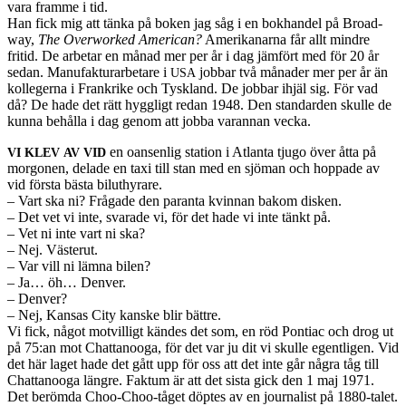
vara framme i tid.
Han fick mig att tänka på boken jag såg i en bokhan­del på Broad­
way,
The Over­worked Amer­i­can?
Amerika­narna får allt min­dre
fritid. De arbe­tar en månad mer per år i dag jäm­fört med för 20 år
sedan. Man­u­fak­tu­rar­betare i
job­bar två månader mer per år än
USA
kol­legerna i Frankrike och Tysk­land. De job­bar ihjäl sig. För vad
då? De hade det rätt hyg­g­ligt redan 1948. Den stan­dar­den skulle de
kunna behålla i dag genom att jobba varan­nan vecka.
en oansen­lig sta­tion i Atlanta tjugo över åtta på
VI
KLEV
AV
VID
mor­gonen, delade en taxi till stan med en sjö­man och hop­pade av
vid första bästa biluthyrare.
– Vart ska ni? Frå­gade den paranta kvin­nan bakom disken.
– Det vet vi inte, sva­rade vi, för det hade vi inte tänkt på.
– Vet ni inte vart ni ska?
– Nej. Västerut.
– Var vill ni lämna bilen?
– Ja… öh… Den­ver.
– Den­ver?
– Nej, Kansas City kanske blir bät­tre.
Vi fick, något motvil­ligt kän­des det som, en röd Pon­tiac och drog ut
på 75:an mot Chat­tanooga, för det var ju dit vi skulle egentli­gen. Vid
det här laget hade det gått upp för oss att det inte går några tåg till
Chat­tanooga län­gre. Fak­tum är att det sista gick den 1 maj 1971.
Det berömda Choo-Choo-tåget döptes av en jour­nal­ist på 1880-talet.