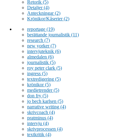
Retorik
(5)
Detaljer
(4)
Anteckningar
(2)
Krönikor/Kåserier
(2)
reportage
(19)
berättande journalistik
(11)
research
(7)
new yorker
(7)
intervjuteknik
(6)
almedalen
(6)
journalistik
(5)
roy peter clark
(5)
ingress
(5)
textredigering
(5)
krönikor
(5)
medietrender
(5)
don fry
(5)
jo bech karlsen
(5)
narrative writing
(4)
skrivcoach
(4)
pratminus
(4)
intervju
(4)
skrivprocessen
(4)
textkritik
(4)