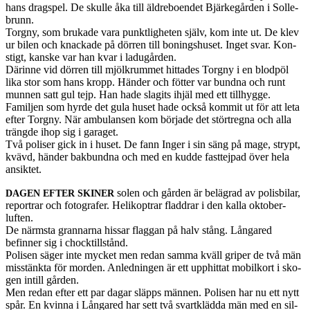
hans dragspel. De skulle åka till äldreboen­det Bjärkegår­den i Solle­
brunn.
Torgny, som brukade vara punk­t­ligheten själv, kom inte ut. De klev
ur bilen och knack­ade på dör­ren till bon­ing­shuset. Inget svar. Kon­
stigt, kanske var han kvar i ladugår­den.
Därinne vid dör­ren till mjölkrum­met hit­tades Torgny i en blod­pöl
lika stor som hans kropp. Hän­der och föt­ter var bundna och runt
munnen satt gul tejp. Han hade slag­its ihjäl med ett till­hygge.
Famil­jen som hyrde det gula huset hade också kom­mit ut för att leta
efter Torgny. När ambu­lansen kom bör­jade det störtregna och alla
trängde ihop sig i garaget.
Två poliser gick in i huset. De fann Inger i sin säng på mage, strypt,
kvävd, hän­der bak­bundna och med en kudde fast­te­j­pad över hela
ansiktet.
solen och går­den är belä­grad av polis­bi­lar,
DAGEN
EFTER
SKINER
repor­trar och fotografer. Helikop­trar flad­drar i den kalla okto­ber­
luften.
De närm­sta grannarna hissar flag­gan på halv stång. Lån­gared
befinner sig i chock­till­stånd.
Polisen säger inte mycket men redan samma kväll griper de två män
mis­stänkta för mor­den. Anled­nin­gen är ett upphit­tat mobilkort i sko­
gen intill går­den.
Men redan efter ett par dagar släpps män­nen. Polisen har nu ett nytt
spår. En kvinna i Lån­gared har sett två svartk­lädda män med en sil­