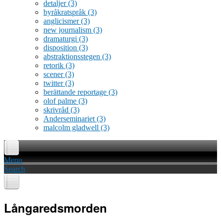
detaljer
(3)
byråkratspråk
(3)
anglicismer
(3)
new journalism
(3)
dramaturgi
(3)
disposition
(3)
abstraktionsstegen
(3)
retorik
(3)
scener
(3)
twitter
(3)
berättande reportage
(3)
olof palme
(3)
skrivråd
(3)
Anderseminariet
(3)
malcolm gladwell
(3)
Menu
Search
Långaredsmorden