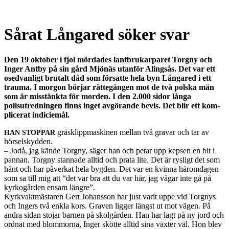
Sårat Lån­gared söker svar
Den 19 okto­ber i fjol mör­dades lant­brukar­paret Torgny och
Inger Antby på sin gård Mjönäs utan­för Alingsås. Det var ett
osed­van­ligt bru­talt dåd som för­satte hela byn Lån­gared i ett
trauma. I mor­gon bör­jar rät­tegån­gen mot de två pol­ska män
som är mis­stänkta för mor­den. I den 2.000 sidor långa
polisutred­nin­gen finns inget avgörande bevis. Det blir ett kom­
plicerat indiciemål.
gräsklipp­mask­i­nen mel­lan två gravar och tar av
HAN
STOPPAR
hörsel­sky­d­den.
– Jodå, jag kände Torgny, säger han och petar upp kepsen en bit i
pan­nan. Torgny stan­nade alltid och prata lite. Det är rys­ligt det som
hänt och har påverkat hela byg­den. Det var en kvinna häromda­gen
som sa till mig att “det var bra att du var här, jag vågar inte gå på
kyrkogår­den ensam län­gre”.
Kyrk­vak­t­mästaren Gert Johans­son har just varit uppe vid Torgnys
och Ingers två enkla kors. Graven lig­ger längst ut mot vägen. På
andra sidan sto­jar bar­nen på skol­går­den. Han har lagt på ny jord och
ord­nat med blom­morna, Inger skötte alltid sina väx­ter väl. Hon blev