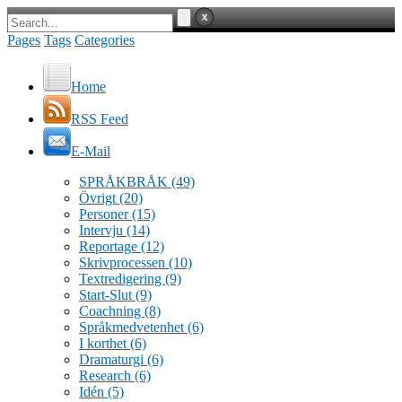
Pages
Tags
Categories
Home
RSS Feed
E-Mail
SPRÅKBRÅK
(49)
Övrigt
(20)
Personer
(15)
Intervju
(14)
Reportage
(12)
Skrivprocessen
(10)
Textredigering
(9)
Start-Slut
(9)
Coachning
(8)
Språkmedvetenhet
(6)
I korthet
(6)
Dramaturgi
(6)
Research
(6)
Idén
(5)