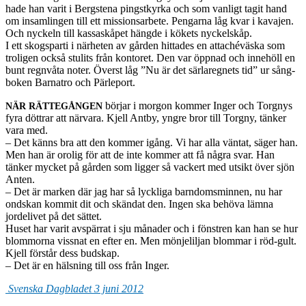
hade han varit i Berg­stena pingstkyrka och som van­ligt tagit hand
om insam­lin­gen till ett mis­sion­sar­bete. Pen­garna låg kvar i kava­jen.
Och nyck­eln till kas­sas­kåpet hängde i kökets nyck­el­skåp.
I ett skogsparti i närheten av går­den hit­tades en attachéväska som
troli­gen också stulits från kon­toret. Den var öpp­nad och innehöll en
bunt reg­n­våta noter. Överst låg ”Nu är det sär­lareg­nets tid” ur sång­
bo­ken Bar­na­tro och Pärleport.
bör­jar i mor­gon kom­mer Inger och Torgnys
NÄR
RÄTTEGÅNGEN
fyra döt­trar att när­vara. Kjell Antby, yngre bror till Torgny, tänker
vara med.
– Det känns bra att den kom­mer igång. Vi har alla vän­tat, säger han.
Men han är orolig för att de inte kom­mer att få några svar. Han
tänker mycket på går­den som lig­ger så vack­ert med utsikt över sjön
Anten.
– Det är marken där jag har så lyck­liga barn­domsmin­nen, nu har
ond­skan kom­mit dit och skän­dat den. Ingen ska behöva lämna
jorde­livet på det sät­tet.
Huset har varit avspär­rat i sju månader och i fön­stren kan han se hur
blom­morna viss­nat en efter en. Men mön­jelil­jan blom­mar i röd-gult.
Kjell förstår dess bud­skap.
– Det är en häl­sning till oss från Inger.
Sven­ska Dag­bladet 3 juni 2012