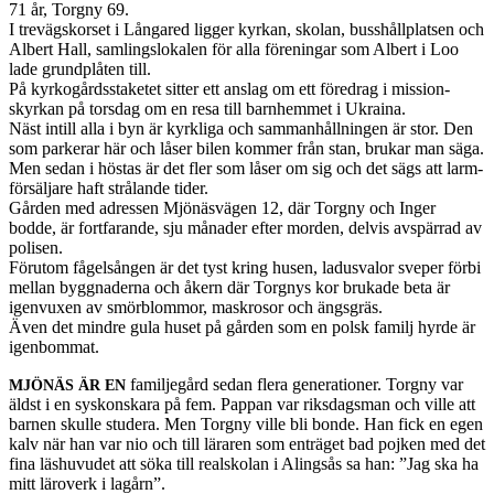
71 år, Torgny 69.
I trevägsko­rset i Lån­gared lig­ger kyrkan, skolan, busshållplat­sen och
Albert Hall, sam­lingslokalen för alla föreningar som Albert i Loo
lade grund­plåten till.
På kyrkogårdsstaketet sit­ter ett anslag om ett före­drag i mis­sion­
skyrkan på tors­dag om en resa till barn­hem­met i Ukraina.
Näst intill alla i byn är kyrk­liga och sam­man­håll­nin­gen är stor. Den
som park­erar här och låser bilen kom­mer från stan, brukar man säga.
Men sedan i hös­tas är det fler som låser om sig och det sägs att larm­
försäl­jare haft strå­lande tider.
Går­den med adressen Mjönäsvä­gen 12, där Torgny och Inger
bodde, är fort­farande, sju månader efter mor­den, delvis avspär­rad av
polisen.
Föru­tom fågel­sån­gen är det tyst kring husen, ladus­valor sveper förbi
mel­lan byg­gnaderna och åkern där Torgnys kor brukade beta är
igen­vuxen av smör­blom­mor, maskrosor och ängs­gräs.
Även det min­dre gula huset på går­den som en polsk familj hyrde är
igenbommat.
famil­jegård sedan flera gen­er­a­tioner. Torgny var
MJÖNÄS
ÄR
EN
äldst i en syskon­skara på fem. Pap­pan var riks­dags­man och ville att
bar­nen skulle stud­era. Men Torgny ville bli bonde. Han fick en egen
kalv när han var nio och till läraren som enträget bad pojken med det
fina läshu­vudet att söka till real­skolan i Alingsås sa han: ”Jag ska ha
mitt läroverk i lagårn”.