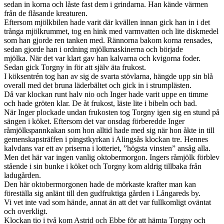
sedan in korna och låste fast dem i grindarna. Han kände vär­men
från de flåsande krea­turen.
Efter­som mjölk­bilen hade varit där kvällen innan gick han in i det
trånga mjölkrum­met, tog en hink med var­m­vat­ten och lite diskmedel
som han gjorde ren tanken med. Rän­norna bakom korna ren­sades,
sedan gjorde han i ord­ning mjölk­mask­in­erna och bör­jade
mjölka. När det var klart gav han kalvarna och kvig­orna foder.
Sedan gick Torgny in för att själv äta frukost.
I kök­sen­trén tog han av sig de svarta stövlarna, hängde upp sin blå
over­all med det bruna läder­bäl­tet och gick in i strum­plästen.
Då var klockan runt halv nio och Inger hade varit uppe en timme
och hade gröten klar. De åt frukost, läste lite i bibeln och bad.
När Inger plock­ade undan frukosten tog Torgny igen sig en stund på
sän­gen i köket. Efter­som det var ons­dag för­beredde Inger
råmjölkspannkakan som hon alltid hade med sig när hon åkte in till
gemen­skap­sträf­fen i pingstkyrkan i Alingsås klockan tre. Hennes
kalv­dans var ett av pris­erna i lot­teriet, ”högsta vin­sten” ansåg alla.
Men det här var ingen van­lig okto­ber­mor­gon. Ingers råmjölk för­blev
stående i sin bunke i köket och Torgny kom aldrig till­baka från
ladugår­den.
Den här okto­ber­mor­gonen hade de mörkaste krafter man kan
föreställa sig anlänt till den gud­fruk­tiga går­den i Lån­gareds by.
Vi vet inte vad som hände, annat än att det var ful­lkom­ligt ovän­tat
och overk­ligt.
Klockan tio i två kom Astrid och Ebbe för att hämta Torgny och