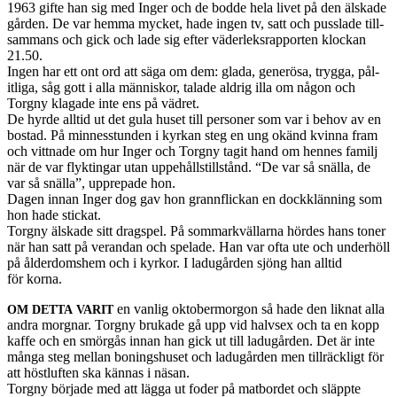
1963 gifte han sig med Inger och de bodde hela livet på den älskade
går­den. De var hemma mycket, hade ingen tv, satt och pus­s­lade till­
sam­mans och gick och lade sig efter väder­lek­srap­porten klockan
21.50.
Ingen har ett ont ord att säga om dem: glada, gen­erösa, trygga, pål­
itliga, såg gott i alla män­niskor, talade aldrig illa om någon och
Torgny kla­gade inte ens på vädret.
De hyrde alltid ut det gula huset till per­soner som var i behov av en
bostad. På min­nesstun­den i kyrkan steg en ung okänd kvinna fram
och vit­tnade om hur Inger och Torgny tagit hand om hennes familj
när de var fly­k­tin­gar utan uppe­håll­still­stånd. “De var så snälla, de
var så snälla”, upprepade hon.
Dagen innan Inger dog gav hon grann­flickan en dock­klän­ning som
hon hade stickat.
Torgny älskade sitt dragspel. På som­markväl­larna hördes hans toner
när han satt på veran­dan och spelade. Han var ofta ute och under­höll
på ålder­domshem och i kyrkor. I ladugår­den sjöng han alltid
för korna.
en van­lig okto­ber­mor­gon så hade den lik­nat alla
OM
DETTA
VARIT
andra morgnar. Torgny brukade gå upp vid halv­sex och ta en kopp
kaffe och en smörgås innan han gick ut till ladugår­den. Det är inte
många steg mel­lan bon­ing­shuset och ladugår­den men till­räck­ligt för
att höstluften ska kän­nas i näsan.
Torgny bör­jade med att lägga ut foder på mat­bor­det och släppte