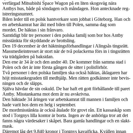
ver­fär­gad Mit­subishi Space Wagon på en liten skogsväg nära
Antbys hus, både på sönda­gen och månda­gen. Hon anteck­nade reg­
istreringsnum­ret.
Bilen leder till en polsk hantverkare som job­bat i Göte­borg. Han och
en arbet­skam­rat har åkt med bilen till Polen, samma dag som
mordet. De häk­tas i sin från­varo.
Sam­tidigt blir tre per­soner i den pol­ska familj som bor hos Antby
mis­stänkta för sky­d­dande av brottsling.
Den 19 decem­ber är det häk­t­nings­förhan­dlin­gar i Alingsås tingsrätt.
Massme­diein­tres­set är stort när de två polack­erna förs in i tingsrät­ten
via trädgår­den på bak­si­dan.
Den ene är 34 år och den andre 40. De kom­mer från samma stad i
Polen och det är inte första gån­gen de sit­ter i pol­is­förhör.
Två per­soner i den pol­ska famil­jen ska också häk­tas, åkla­garen har
höjt mis­stankegraden till med­hjälp. Men rät­ten god­kän­ner inte bevis­
nin­gen och de släpps.
Själva häv­dar de sin oskuld. De har haft ett gott förhål­lande till paret
Antby. Mis­stankarna mot dem är nu avskrivna.
Den häk­tade 34 årin­gen var arbet­skam­rat till man­nen i famil­jen och
hade varit hos dem en helg i sep­tem­ber.
De mord­mis­stänkta är också åta­lade för grovt rån. Ett kas­sas­kåp som
stod i Torgnys lilla kon­tor är borta. Ingen av de anhöriga tror att det
fanns några värde­saker i skåpet. Bara gamla han­dlin­gar och en slak­t­
mask.
Däre­mot låg det 9.840 kro­nor i Torgnys kava­j­ficka. Kvällen innan