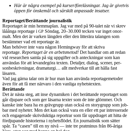
Här är några exem­pel på kurser/föreläsningar. Jag är givetvis
öppen för önskemål och särskilt anpas­sade insatser.
Reportaget/Berättande jour­nal­is­tik
Reportaget är min hemma­plan. Jag var med på 90-talet när vi skrev
lååånga reportage i
Söndag, 20–30.000 tecken var inget onor­
GP
malt. Men det är varken läng­den eller den lit­terära talan­gen som
bestäm­mer vad ett reportage är.
Man behöver inte vara någon Hem­ing­way för att skriva
reportage.
Reportaget är en arbetsme­tod!
Det hand­lar om att redan
vid researchen samla på sig uppgifter och anteck­ningar som kan
använ­das för att levan­degöra tex­ten. Detal­jer, dia­log, scener, per­
sonbeskrivningar, dra­maturgi… allt med­verkar till att hålla fast
läsaren.
Vad jag gärna talar om är hur man kan använda reportageme­toder
även för att få mer när­varo i den van­liga nyhet­s­tex­ten.
Berät­tande
Det är nästa steg, att inse dynamiken i det berät­tande reportaget som
går dju­pare och som ger läsarna tex­ter som de inte glöm­mer. Och
kanske inte bara ha en gräv­grupp utan också en sto­ry­grupp som job­
bar med nyheter. Men det kan också vara en eller ett par intresser­ade
och engager­ade skriv­duk­tiga repor­trar som får upp­draget att hitta de
förd­ju­pande his­to­ri­erna i nyhets­flödet. En jour­nal­is­tik som sät­ter
spår. Ta “casen” till en ny nivå — inte tre prat­mi­nus från 86-åriga