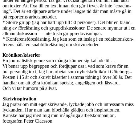
under en län­gre period. Då går vi också igenom om hur man talar
om tex­ter. Att fixa till en text innan den går i tryck är inte “coach­n­
ing”. Det är ett dju­pare arbete under län­gre tid där man måste gå in
på reporterns arbetsme­toder.
* Större grupp (jag har haft upp till 50 per­soner). Det blir en bland­
ning av föreläs­ning och grup­pdiskus­sioner. De senare myn­nar ut i en
allmän diskus­sion — inte trista grup­pre­dovis­ningar.
* Kon­fer­ens­föres­läs­ning. Jag kan som ett inslag i en redak­tion­skon­
fer­ens hålla en snabbföreläs­ning om skrivmetoder.
Krönikor/kåserier
En jour­nal­is­tisk genre som många kän­ner sig kallade till…
Vi benar upp begrep­pen och förd­ju­par oss i vad som krävs för en
bra per­son­lig text. Jag har arbe­tat som nyhet­skrönikör i Göteborgs-
Posten i 15 år och skrivit kåserier i samma tid­ning i över 30 år. Det
hand­lar om att göra krönikan spet­sig, angelä­gen och läsvärd.
Och vi tar humorn på allvar.
Skriv­in­spi­ra­tion
Jag pratar om mitt eget skri­vande, lyck­ade jobb och intres­santa miss­
ly­ckan­den. Hur man kan bibehålla gläd­jen och inspi­ra­tio­nen.
Kanske har jag med mig min mångåriga arbet­skom­pan­jon,
fotografen Peter Claesson.