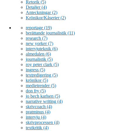
Retorik
(5)
Detaljer
(4)
Anteckningar
(2)
Krönikor/Kåserier
(2)
reportage
(19)
berättande journalistik
(11)
research
(7)
new yorker
(7)
intervjuteknik
(6)
almedalen
(6)
journalistik
(5)
roy peter clark
(5)
ingress
(5)
textredigering
(5)
krönikor
(5)
medietrender
(5)
don fry
(5)
jo bech karlsen
(5)
narrative writing
(4)
skrivcoach
(4)
pratminus
(4)
intervju
(4)
skrivprocessen
(4)
textkritik
(4)