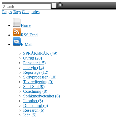
Pages
Tags
Categories
Home
RSS Feed
E-Mail
SPRÅKBRÅK
(49)
Övrigt
(20)
Personer
(15)
Intervju
(14)
Reportage
(12)
Skrivprocessen
(10)
Textredigering
(9)
Start-Slut
(9)
Coachning
(8)
Språkmedvetenhet
(6)
I korthet
(6)
Dramaturgi
(6)
Research
(6)
Idén
(5)