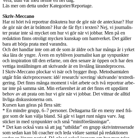
Vera, utan var med henne en hel dag.
Läs mer om detta under Kategorier/Reportage.
Skriv-Meccano
Har ni hört två repor­trar diskutera hur de gör när de anteck­nar? Hur
de gör när det är bråt­tom? Hur de får flyt i tex­ten? Nej, vi jour­nal­is­
ter pratar inte så mycket om hur vi gör när vi job­bar. Men på en
redak­tion finns otroligt mycken kun­skap om hantver­ket. Det gäller
bara att börja prata med varan­dra.
Och det hand­lar inte om att de som är äldre och har många år i yrket
ska lära de yngre. Även en nybliven jour­nal­ist kan ge syn­punk­ter
och inspi­ra­tion till den erfarne, om den senare är öppen och har den
vet­tiga inställ­nin­gen att skri­vande är en livs­lång läran­de­process.
I Skriv-Meccano plockar vi isär och byg­ger ihop. Metod­sam­talen
utgår från skrivprocessen: idé/ research/ sovring/ skrivande/ tex­tredi­
ger­ing. Det finns många moment i vårt arbete och två repor­trar arbe­
tar inte på samma sätt. Min erfaren­het är att det finns ett uppdämt
behov av att prata om hur vi gör när vi job­bar. Det vit­tnar de alltid
livliga diskus­sion­erna om.
Kursen kan göras på flera sätt:
* En min­dre grupp, 6–7 per­soner. Delt­a­garna får en meny med frå­
gor som de kan välja bland. Så går vi laget runt några varv. Jag
sticker in med syn­punk­ter och små “miniföreläs­ningar”.
* Det kan också vara så att jag “utbil­dar” en grupp skriv­in­tresser­ade
som sedan kan bli coacher och leda vidare sam­tal på redak­tio­nen