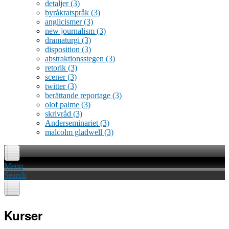
detaljer
(3)
byråkratspråk
(3)
anglicismer
(3)
new journalism
(3)
dramaturgi
(3)
disposition
(3)
abstraktionsstegen
(3)
retorik
(3)
scener
(3)
twitter
(3)
berättande reportage
(3)
olof palme
(3)
skrivråd
(3)
Anderseminariet
(3)
malcolm gladwell
(3)
Menu
Search
Kurser