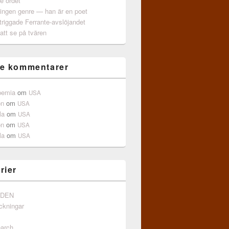
e ordet
 ingen genre — han är en poet
triggade Ferrante-avslöjandet
att se på tvären
e kommentarer
pemia
om
USA
on
om
USA
la
om
USA
on
om
USA
la
om
USA
rier
NDEN
ckningar
arch