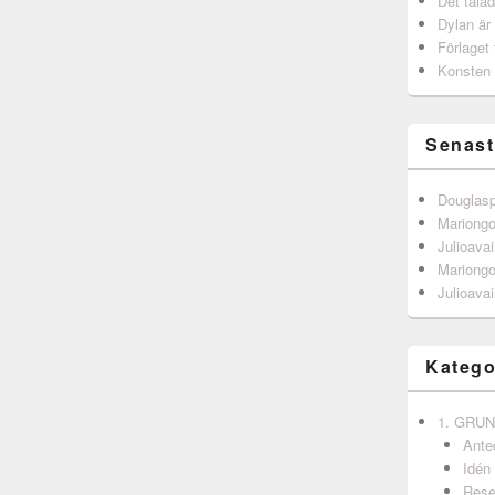
Det talad
Dylan är
Förlaget 
Konsten 
Senast
Douglas
Mariong
Julioavai
Mariong
Julioavai
Katego
1. GRU
Ante
Idén
Rese