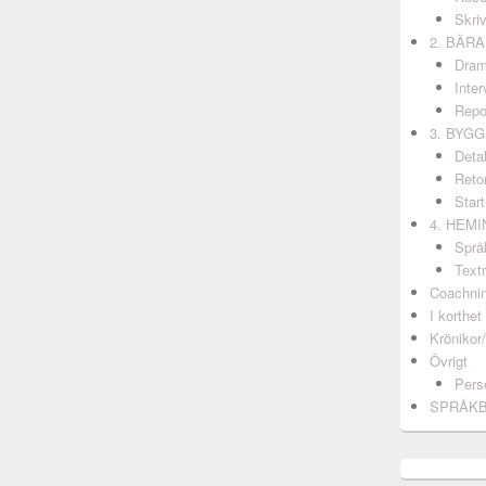
Skri
2. BÄR
Dram
Inter
Repo
3. BYG
Detal
Retor
Start
4. HEM
Språ
Textr
Coachni
I korthet
Krönikor
Övrigt
Pers
SPRÅK