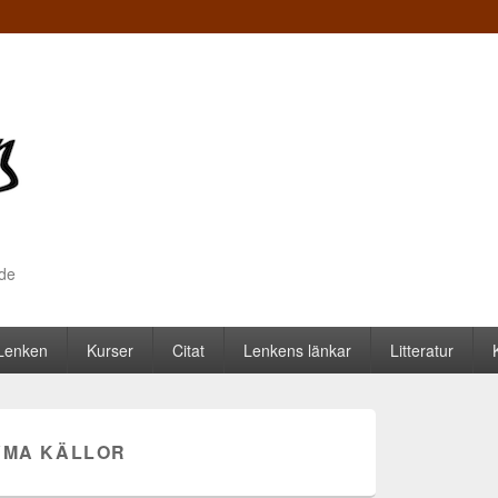
nde
 Lenken
Kurser
Citat
Lenkens länkar
Litteratur
MA KÄLLOR