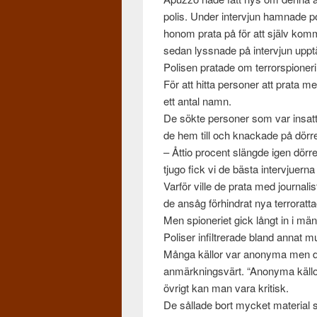
polis. Under inter­vjun ham­nade p
honom prata på för att själv komma
sedan lyssnade på inter­vjun upp­tä
Polisen pratade om ter­rors­pi­oneri
För att hitta per­soner att prata
ett antal namn.
De sökte per­soner som var insatt
de hem till och knack­ade på dör­r
– Åttio pro­cent slängde igen dör­
tjugo fick vi de bästa inter­vjuerna 
Var­för ville de prata med jour­nal­i
de ansåg förhin­drat nya ter­ro­rat­
Men spi­oner­iet gick långt in i män
Poliser infil­tr­erade bland annat mu
Många käl­lor var anonyma men d
anmärkn­ingsvärt. “Anonyma käl­lor
övrigt kan man vara kri­tisk.
De sål­lade bort mycket mate­r­ial 