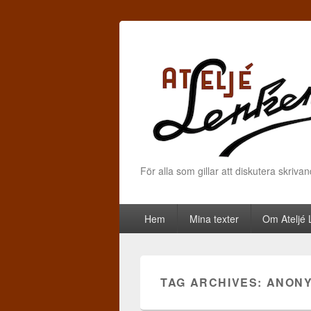
För alla som gillar att diskutera skriva
Primary menu
Skip to primary content
Skip to secondary content
Hem
Mina texter
Om Ateljé
TAG ARCHIVES:
ANONY