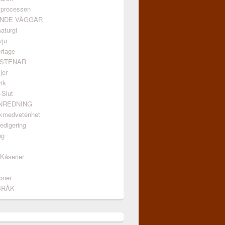
vprocessen
ANDE VÄGGAR
aturgi
vju
rtage
GSTENAR
jer
ik
-Slut
INREDNING
kmedvetenhet
edigering
ng
/Kåserier
oner
BRÅK