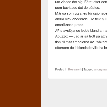
ute visade det sig. Först efter de
som bevisade det de pås­tod.
Många som utsattes för spi­onaget 
andra blev chock­ade. De fick nu ko
amerikansk press.
:s avs­lö­jande ledde bland annat
AP
Apuzzo: — Jag är så trött på att 9
tion till massme­dierna av “säk­er
efter­som de inblandade ville ha br
Posted in
Research
|
Tagged
anonyma 