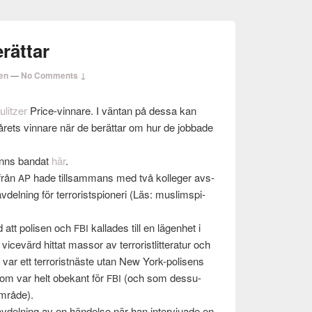
rättar
en
—
No Comments ↓
ulitzer
Price-vinnare. I vän­tan på dessa kan
 årets vinnare när de berät­tar om hur de job­bade
finns ban­dat
här
.
 från
hade till­sam­mans med två kol­leger avs­
AP
el­ning för ter­ror­ists­pi­oneri (Läs: mus­lims­pi­
d att polisen och
kallades till en lägen­het i
FBI
evärd hit­tat mas­sor av ter­ror­istlit­ter­atur och
 var ett ter­ror­ist­näste utan New York-polisens
 som var helt obekant för
(och som dessu­
FBI
område).
el­ning av en hän­delse när han inter­vjuade en