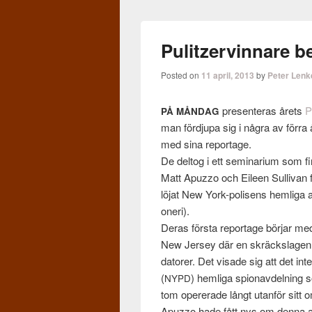
Pulitzervinnare be
Posted on
11 april, 2013
by
Peter Lenk
pre­sen­teras årets
P
PÅ
MÅNDAG
man förd­jupa sig i några av förra
med sina reportage.
De del­tog i ett sem­i­nar­ium som 
Matt Apuzzo och Eileen Sul­li­van
lö­jat New York-polisens hem­liga avd
oneri).
Deras första reportage bör­jar me
New Jer­sey där en skräck­sla­gen vic
datorer. Det visade sig att det inte
(
) hem­liga spi­onavdel­ning
NYPD
tom oper­erade långt utan­för sitt 
Apuzzo hade fått nys om denna avd