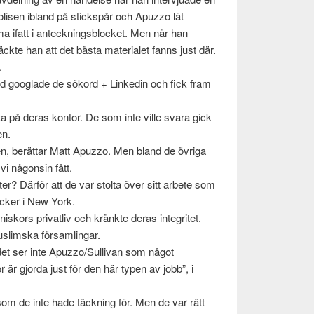
olisen ibland på stick­spår och Apuzzo lät
 ifatt i anteck­n­ings­blocket. Men när han
ckte han att det bästa mate­ri­alet fanns just där.
.
 med googlade de sökord + Linkedin och fick fram
a på deras kon­tor. De som inte ville svara gick
en.
ren, berät­tar Matt Apuzzo. Men bland de övriga
vi någon­sin fått.
s­ter? Där­för att de var stolta över sitt arbete som
tacker i New York.
­niskors pri­vatliv och kränkte deras integritet.
s­lim­ska för­sam­lin­gar.
et ser inte Apuzzo/Sullivan som något
 är gjorda just för den här typen av jobb”, i
som de inte hade täck­n­ing för. Men de var rätt