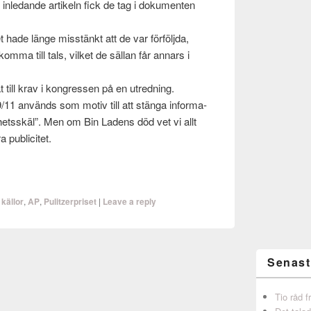
n inledande artikeln fick de tag i doku­menten
hade länge mis­stänkt att de var för­följda,
mma till tals, vilket de säl­lan får annars i
 till krav i kon­gressen på en utred­ning.
/11 används som motiv till att stänga infor­ma­
­hetsskäl”. Men om Bin Ladens död vet vi allt
a publicitet.
källor
,
AP
,
Pulitzerpriset
|
Leave a reply
Senast
Tio råd 