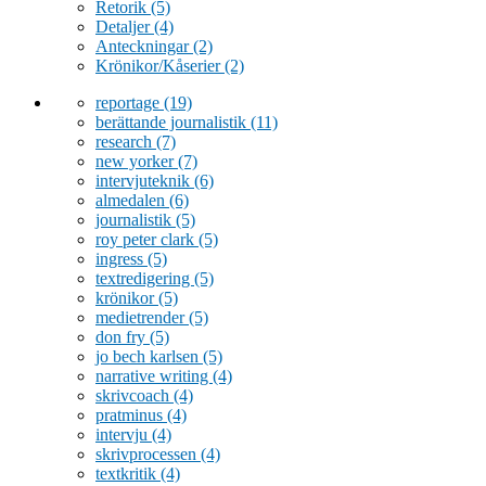
Retorik
(5)
Detaljer
(4)
Anteckningar
(2)
Krönikor/Kåserier
(2)
reportage
(19)
berättande journalistik
(11)
research
(7)
new yorker
(7)
intervjuteknik
(6)
almedalen
(6)
journalistik
(5)
roy peter clark
(5)
ingress
(5)
textredigering
(5)
krönikor
(5)
medietrender
(5)
don fry
(5)
jo bech karlsen
(5)
narrative writing
(4)
skrivcoach
(4)
pratminus
(4)
intervju
(4)
skrivprocessen
(4)
textkritik
(4)