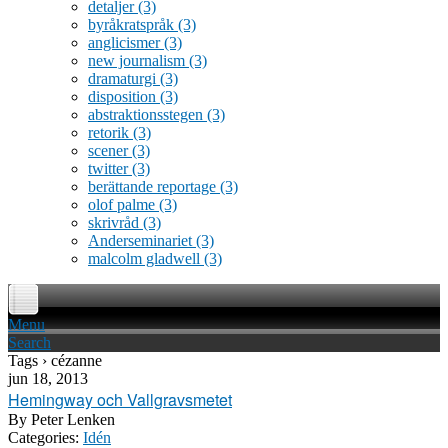
detaljer
(3)
byråkratspråk
(3)
anglicismer
(3)
new journalism
(3)
dramaturgi
(3)
disposition
(3)
abstraktionsstegen
(3)
retorik
(3)
scener
(3)
twitter
(3)
berättande reportage
(3)
olof palme
(3)
skrivråd
(3)
Anderseminariet
(3)
malcolm gladwell
(3)
Menu
Search
Tags › cézanne
jun 18, 2013
Hemingway och Vallgravsmetet
By
Peter Lenken
Categories:
Idén