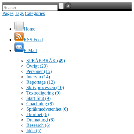
Pages
Tags
Categories
Home
RSS Feed
E-Mail
SPRÅKBRÅK
(49)
Övrigt
(20)
Personer
(15)
Intervju
(14)
Reportage
(12)
Skrivprocessen
(10)
Textredigering
(9)
Start-Slut
(9)
Coachning
(8)
Språkmedvetenhet
(6)
I korthet
(6)
Dramaturgi
(6)
Research
(6)
Idén
(5)