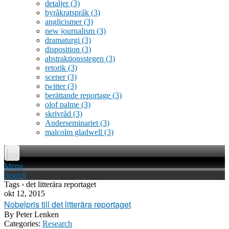
detaljer
(3)
byråkratspråk
(3)
anglicismer
(3)
new journalism
(3)
dramaturgi
(3)
disposition
(3)
abstraktionsstegen
(3)
retorik
(3)
scener
(3)
twitter
(3)
berättande reportage
(3)
olof palme
(3)
skrivråd
(3)
Anderseminariet
(3)
malcolm gladwell
(3)
Menu
Search
Tags › det litterära reportaget
okt 12, 2015
Nobelpris till det litterära reportaget
By
Peter Lenken
Categories:
Research