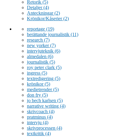
Retorik
(5)
Detaljer
(4)
Anteckningar
(2)
Krönikor/Kåserier
(2)
reportage
(19)
berättande journalistik
(11)
research
(7)
new yorker
(7)
intervjuteknik
(6)
almedalen
(6)
journalistik
(5)
roy peter clark
(5)
ingress
(5)
textredigering
(5)
krönikor
(5)
medietrender
(5)
don fry
(5)
jo bech karlsen
(5)
narrative writing
(4)
skrivcoach
(4)
pratminus
(4)
intervju
(4)
skrivprocessen
(4)
textkritik
(4)