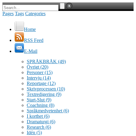
Pages
Tags
Categories
Home
RSS Feed
E-Mail
SPRÅKBRÅK
(49)
Övrigt
(20)
Personer
(15)
Intervju
(14)
Reportage
(12)
Skrivprocessen
(10)
Textredigering
(9)
Start-Slut
(9)
Coachning
(8)
Språkmedvetenhet
(6)
I korthet
(6)
Dramaturgi
(6)
Research
(6)
Idén
(5)