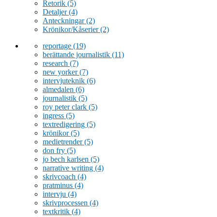
Retorik
(5)
Detaljer
(4)
Anteckningar
(2)
Krönikor/Kåserier
(2)
reportage
(19)
berättande journalistik
(11)
research
(7)
new yorker
(7)
intervjuteknik
(6)
almedalen
(6)
journalistik
(5)
roy peter clark
(5)
ingress
(5)
textredigering
(5)
krönikor
(5)
medietrender
(5)
don fry
(5)
jo bech karlsen
(5)
narrative writing
(4)
skrivcoach
(4)
pratminus
(4)
intervju
(4)
skrivprocessen
(4)
textkritik
(4)