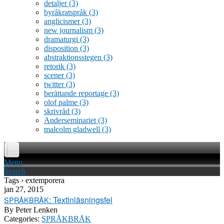
detaljer
(3)
byråkratspråk
(3)
anglicismer
(3)
new journalism
(3)
dramaturgi
(3)
disposition
(3)
abstraktionsstegen
(3)
retorik
(3)
scener
(3)
twitter
(3)
berättande reportage
(3)
olof palme
(3)
skrivråd
(3)
Anderseminariet
(3)
malcolm gladwell
(3)
Menu
Search
Tags › extemporera
jan 27, 2015
: Textinläsningsfel
SPRÅKBRÅK
By
Peter Lenken
Categories:
SPRÅKBRÅK