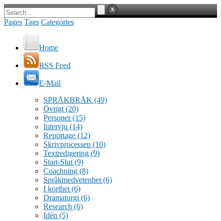
Pages
Tags
Categories
Home
RSS Feed
E-Mail
SPRÅKBRÅK
(49)
Övrigt
(20)
Personer
(15)
Intervju
(14)
Reportage
(12)
Skrivprocessen
(10)
Textredigering
(9)
Start-Slut
(9)
Coachning
(8)
Språkmedvetenhet
(6)
I korthet
(6)
Dramaturgi
(6)
Research
(6)
Idén
(5)