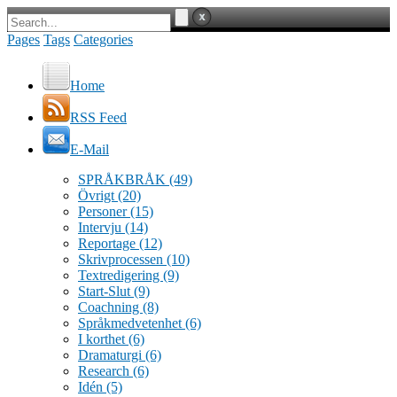
Pages
Tags
Categories
Home
RSS Feed
E-Mail
SPRÅKBRÅK
(49)
Övrigt
(20)
Personer
(15)
Intervju
(14)
Reportage
(12)
Skrivprocessen
(10)
Textredigering
(9)
Start-Slut
(9)
Coachning
(8)
Språkmedvetenhet
(6)
I korthet
(6)
Dramaturgi
(6)
Research
(6)
Idén
(5)