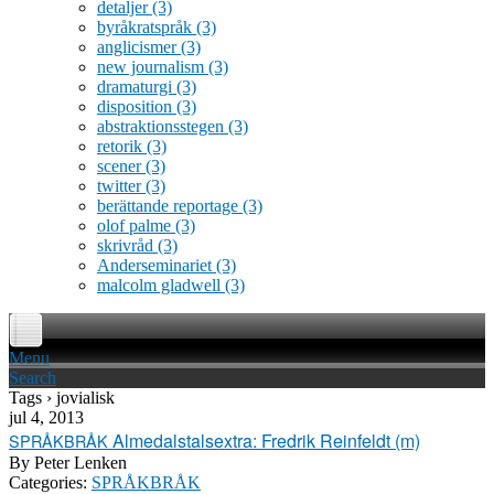
detaljer
(3)
byråkratspråk
(3)
anglicismer
(3)
new journalism
(3)
dramaturgi
(3)
disposition
(3)
abstraktionsstegen
(3)
retorik
(3)
scener
(3)
twitter
(3)
berättande reportage
(3)
olof palme
(3)
skrivråd
(3)
Anderseminariet
(3)
malcolm gladwell
(3)
Menu
Search
Tags › jovialisk
jul 4, 2013
Almedalstalsextra: Fredrik Reinfeldt (m)
SPRÅKBRÅK
By
Peter Lenken
Categories:
SPRÅKBRÅK