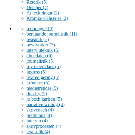
Retorik
(5)
Detaljer
(4)
Anteckningar
(2)
Krönikor/Kåserier
(2)
reportage
(19)
berättande journalistik
(11)
research
(7)
new yorker
(7)
intervjuteknik
(6)
almedalen
(6)
journalistik
(5)
roy peter clark
(5)
ingress
(5)
textredigering
(5)
krönikor
(5)
medietrender
(5)
don fry
(5)
jo bech karlsen
(5)
narrative writing
(4)
skrivcoach
(4)
pratminus
(4)
intervju
(4)
skrivprocessen
(4)
textkritik
(4)