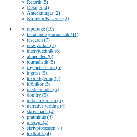
Retorik
(5)
Detaljer
(4)
Anteckningar
(2)
Krönikor/Kåserier
(2)
reportage
(19)
berättande journalistik
(11)
research
(7)
new yorker
(7)
intervjuteknik
(6)
almedalen
(6)
journalistik
(5)
roy peter clark
(5)
ingress
(5)
textredigering
(5)
krönikor
(5)
medietrender
(5)
don fry
(5)
jo bech karlsen
(5)
narrative writing
(4)
skrivcoach
(4)
pratminus
(4)
intervju
(4)
skrivprocessen
(4)
textkritik
(4)