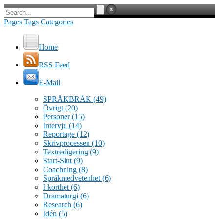
Pages
Tags
Categories
Home
RSS Feed
E-Mail
SPRÅKBRÅK
(49)
Övrigt
(20)
Personer
(15)
Intervju
(14)
Reportage
(12)
Skrivprocessen
(10)
Textredigering
(9)
Start-Slut
(9)
Coachning
(8)
Språkmedvetenhet
(6)
I korthet
(6)
Dramaturgi
(6)
Research
(6)
Idén
(5)