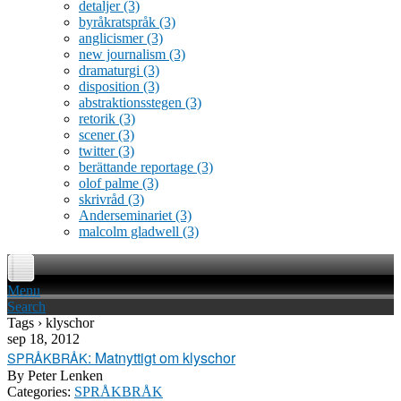
detaljer
(3)
byråkratspråk
(3)
anglicismer
(3)
new journalism
(3)
dramaturgi
(3)
disposition
(3)
abstraktionsstegen
(3)
retorik
(3)
scener
(3)
twitter
(3)
berättande reportage
(3)
olof palme
(3)
skrivråd
(3)
Anderseminariet
(3)
malcolm gladwell
(3)
Menu
Search
Tags › klyschor
sep 18, 2012
: Matnyttigt om klyschor
SPRÅKBRÅK
By
Peter Lenken
Categories:
SPRÅKBRÅK