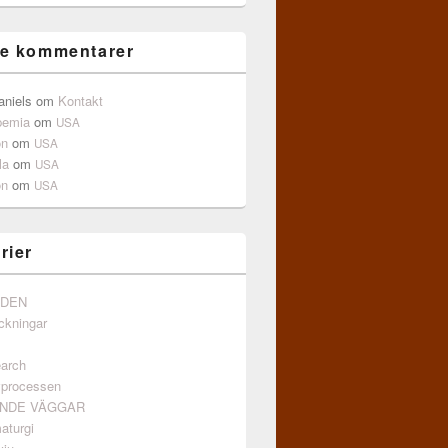
e kommentarer
aniels
om
Kontakt
pemia
om
USA
on
om
USA
la
om
USA
on
om
USA
rier
NDEN
ckningar
arch
vprocessen
ANDE VÄGGAR
aturgi