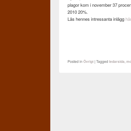
plagor kom i novem­ber 37 pro­cent
2010 20%.
Läs hennes intres­santa inlägg
hä
Posted in
Övrigt
|
Tagged
ledarsida
,
mo