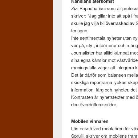
Känslans återkomst
Zizi Papacharissi som är pro­fes­sor
skriver: “Jag gillar inte att spå i f
skulle jag vilja bli över­raskad av
terin­gen.
Inte sen­ti­men­tala nyheter utan n
ver på, styr, informerar och mång
Jour­nal­is­ter har alltid käm­pat m
sina egna känslor mot västvärldens j
menings­fulla vägar att inte­gr­era k
Det är där­för som bal­ansen mel­
skick­liga repor­trarna lyckas ska
infor­ma­tion, färg och nyheter, det 
Kon­trasten är nyhet­s­tex­ter med
den över­driften sprider.
Mobilen vinnaren
Läs också vad redak­tören för vä
Spruill, skriver om mobilens fra