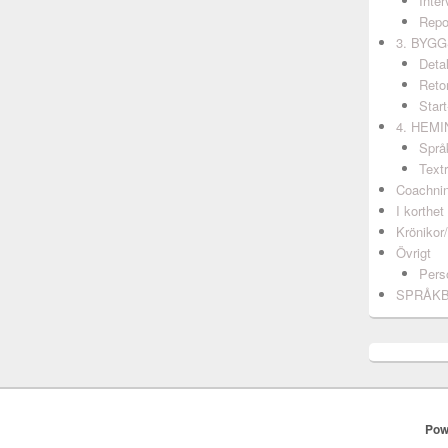
Inter
Repo
3. BYG
Detal
Retor
Start
4. HEM
Språ
Textr
Coachni
I korthet
Krönikor
Övrigt
Pers
SPRÅK
Pow