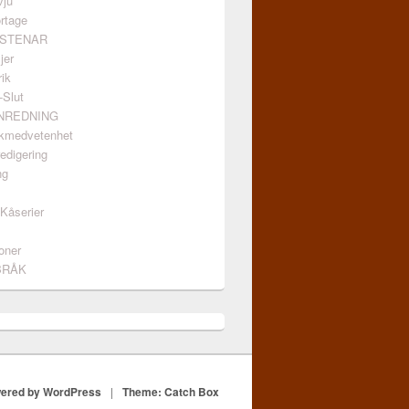
vju
rtage
GSTENAR
jer
ik
-Slut
INREDNING
kmedvetenhet
edigering
ng
/Kåserier
oner
BRÅK
ered by WordPress
|
Theme: Catch Box