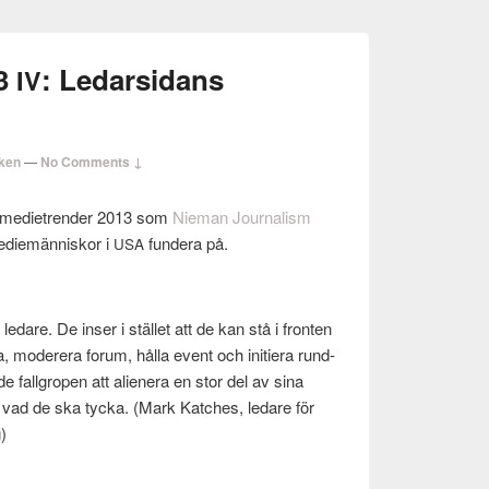
13
: Ledarsidans
IV
nken
—
No Comments ↓
medi­etren­der 2013 som
Nie­man Jour­nal­ism
ediemän­niskor i
fun­dera på.
USA
edare. De inser i stäl­let att de kan stå i fron­ten
, mod­er­era forum, hålla event och ini­tiera rund­
 fall­gropen att alienera en stor del av sina
 vad de ska tycka. (Mark Katches, ledare för
g)