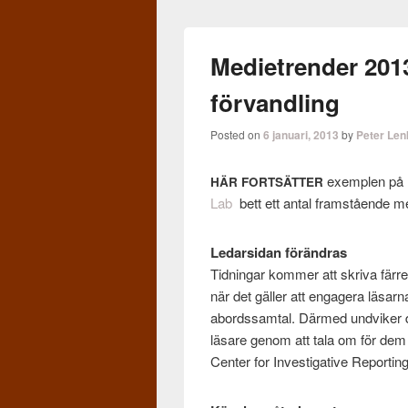
Medietrender 20
förvandling
Posted on
6 januari, 2013
by
Peter Le
exem­plen på 
HÄR
FORTSÄTTER
Lab
bett ett antal fram­stående m
Ledar­si­dan förän­dras
Tid­ningar kom­mer att skriva färre l
när det gäller att engagera läsarna
abor­dssam­tal. Därmed und­viker de
läsare genom att tala om för dem
Cen­ter for Inves­tiga­tive Reportin