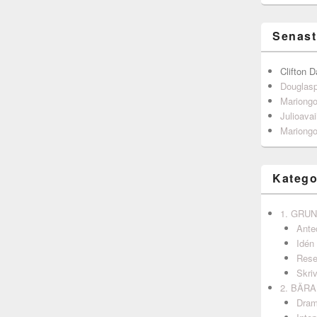
Senast
Clifton D
Douglas
Mariong
Julioavai
Mariong
Katego
1. GRU
Ante
Idén
Rese
Skri
2. BÄR
Dram