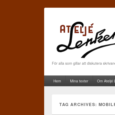
För alla som gillar att diskutera skriva
Primary menu
Skip to primary content
Skip to secondary content
Hem
Mina texter
Om Ateljé
TAG ARCHIVES:
MOBIL