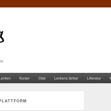
nde
 Lenken
Kurser
Citat
Lenkens länkar
Litteratur
PLATTFORM