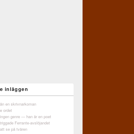
e inläggen
från en skrivnarkoman
e ordet
 ingen genre — han är en poet
triggade Ferrante-avslöjandet
att se på tvären