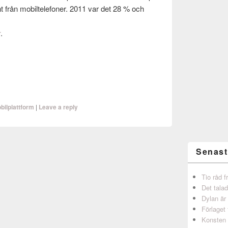
 från mobil­tele­foner. 2011 var det 28 % och
r
.
bilplattform
|
Leave a reply
Senast
Tio råd 
Det talad
Dylan är
Förlaget 
Konsten 