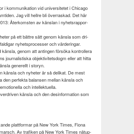
 i kom­mu­nika­tion vid uni­ver­sitetet i Chicago
ramti­den. Jag vill hellre bli över­raskad. Det här
 2013: Återkom­sten av känslan i nyhet­srap­por­
yheter på ett bät­tre sätt genom känsla som dri­
­faldigar nyhet­sprocesser och värderingar.
ed känsla, genom att anti­n­gen försöka kon­trollera
our­nal­is­tiska objek­tivitets­dogm eller att hitta
änsla generellt i sto­ryn.
lan känsla och nyheter är så delikat. De mest
pa den per­fekta bal­ansen mel­lan känsla och
emo­tionella och intellek­tuella.
 över­driven känsla och den desin­for­ma­tion som
xande plat­tfor­mar på New York Times, Fiona
m­marsch. Av trafiken på New York Times nätup­