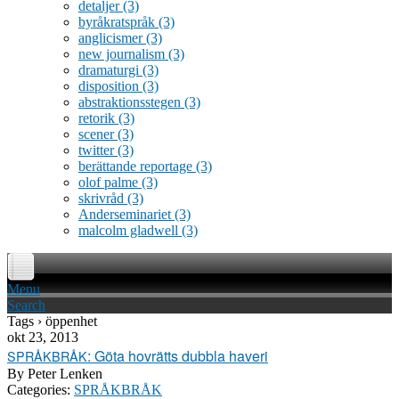
detaljer
(3)
byråkratspråk
(3)
anglicismer
(3)
new journalism
(3)
dramaturgi
(3)
disposition
(3)
abstraktionsstegen
(3)
retorik
(3)
scener
(3)
twitter
(3)
berättande reportage
(3)
olof palme
(3)
skrivråd
(3)
Anderseminariet
(3)
malcolm gladwell
(3)
Menu
Search
Tags › öppenhet
okt 23, 2013
: Göta hovrätts dubbla haveri
SPRÅKBRÅK
By
Peter Lenken
Categories:
SPRÅKBRÅK