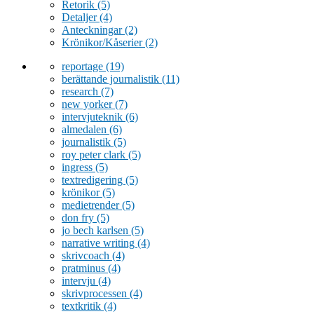
Retorik
(5)
Detaljer
(4)
Anteckningar
(2)
Krönikor/Kåserier
(2)
reportage
(19)
berättande journalistik
(11)
research
(7)
new yorker
(7)
intervjuteknik
(6)
almedalen
(6)
journalistik
(5)
roy peter clark
(5)
ingress
(5)
textredigering
(5)
krönikor
(5)
medietrender
(5)
don fry
(5)
jo bech karlsen
(5)
narrative writing
(4)
skrivcoach
(4)
pratminus
(4)
intervju
(4)
skrivprocessen
(4)
textkritik
(4)