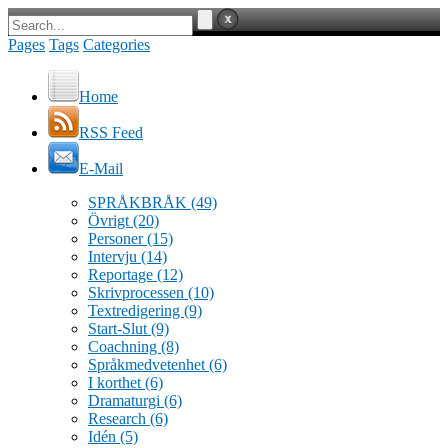
Pages
Tags
Categories
Home
RSS Feed
E-Mail
SPRÅKBRÅK
(49)
Övrigt
(20)
Personer
(15)
Intervju
(14)
Reportage
(12)
Skrivprocessen
(10)
Textredigering
(9)
Start-Slut
(9)
Coachning
(8)
Språkmedvetenhet
(6)
I korthet
(6)
Dramaturgi
(6)
Research
(6)
Idén
(5)