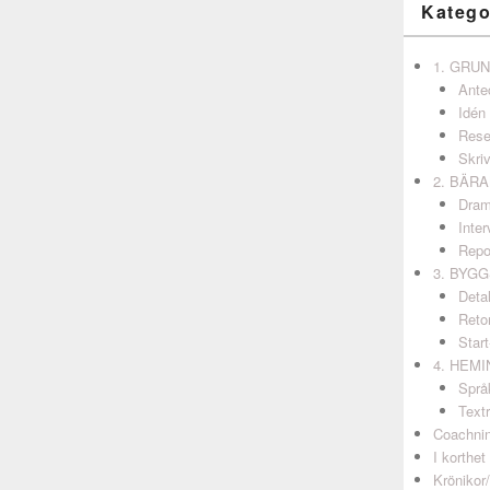
Katego
1. GRU
Ante
Idén
Rese
Skri
2. BÄR
Dram
Inter
Repo
3. BYG
Detal
Retor
Start
4. HEM
Språ
Textr
Coachni
I korthet
Krönikor