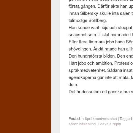
första gån­gen. Där­för åkte han up
innan Sil­ber­sky skulle inta salen 
tålmodige Sohlberg.
Han kunde varit nöjd och stop­pat
snap­shot som till slut ham­nade i
Efter flera tim­mars jobb hade Sör
shövdin­gen. Ändå ratade han alli
Den hun­draförsta bilden. Den enda
Hårt jobb och ambi­tion. Pro­fes­sion
språkmed­veten­het. Sådana insats
egen­skaperna går inte att mäta. 
dem.
Det är dessu­tom ett gan­ska bra sä
Posted in
Språkmedvetenhet
|
Tagged
sören håkanlind
|
Leave a reply