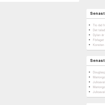
Senast
Tio råd 
Det talad
Dylan är
Förlaget 
Konsten 
Senast
Douglas
Mariong
Julioavai
Mariong
Julioavai