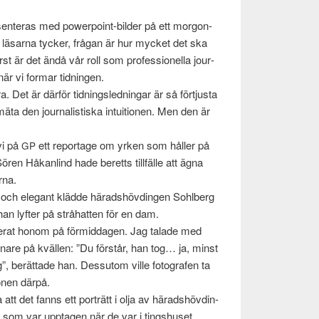
­sen­teras med powerpoint-bilder på ett mor­gon­
ad läsarna tycker, frå­gan är hur mycket det ska
rst är det ändå vår roll som pro­fes­sionella jour­
är vi for­mar tid­nin­gen.
ra. Det är där­för tid­ningsled­ningar är så förtjusta
äta den jour­nal­is­tiska intu­itio­nen. Men den är
vi på
ett reportage om yrken som håller på
GP
 Sören Håkan­lind hade beretts tillfälle att ägna
rna.
och ele­gant klädde härad­shövdin­gen Sohlberg
 han lyfter på stråhat­ten för en dam.
erat honom på för­mid­da­gen. Jag talade med
nare på kvällen: ”Du förstår, han tog… ja, minst
ng”, berät­tade han. Dessu­tom ville fotografen ta
onen därpå.
 att det fanns ett porträtt i olja av härad­shövdin­
 som var upp­ta­gen när de var i ting­shuset