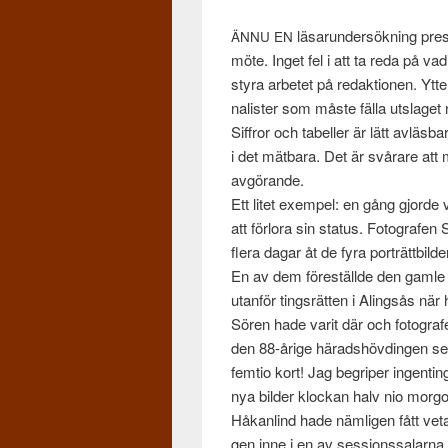
läsarun­der­sökn­ing pre
ÄNNU
EN
möte. Inget fel i att ta reda på v
styra arbetet på redak­tio­nen. Ytte
nal­is­ter som måste fälla utslaget n
Siffror och tabeller är lätt avläs­ba
i det mät­bara. Det är svårare att m
avgörande.
Ett litet exem­pel: en gång gjorde 
att för­lora sin sta­tus. Fotografen
flera dagar åt de fyra porträt­tbilde
En av dem föreställde den gamle 
utan­för tingsrät­ten i Alingsås när
Sören hade varit där och fotograf
den 88-årige härad­shövdin­gen se
fem­tio kort! Jag begriper ingent­i
nya bilder klockan halv nio mor­g
Håkan­lind hade näm­li­gen fått veta
gen inne i en av ses­sion­ssalarna,