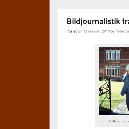
Bildjournalistik f
Posted on
12 augusti, 2013
by
Peter L
Hat­ten av — ä