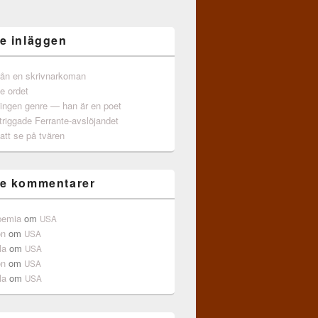
e inläggen
från en skrivnarkoman
e ordet
 ingen genre — han är en poet
triggade Ferrante-avslöjandet
att se på tvären
e kommentarer
pemia
om
USA
on
om
USA
la
om
USA
on
om
USA
la
om
USA