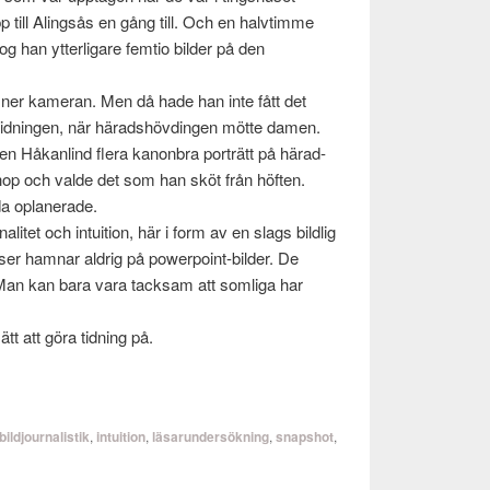
p till Alingsås en gång till. Och en halv­timme
tog han ytterli­gare fem­tio bilder på den
 ner kam­eran. Men då hade han inte fått det
 tid­nin­gen, när härad­shövdin­gen mötte damen.
en Håkan­lind flera kanon­bra porträtt på härad­
­hop och valde det som han sköt från höften.
 oplan­er­ade.
­alitet och intu­ition, här i form av en slags bildlig
er ham­nar aldrig på powerpoint-bilder. De
Man kan bara vara tack­sam att som­liga har
tt att göra tid­ning på.
bildjournalistik
,
intuition
,
läsarundersökning
,
snapshot
,