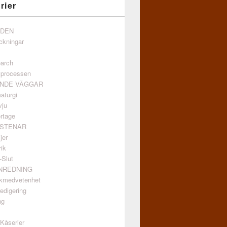
rier
NDEN
ckningar
arch
vprocessen
ANDE VÄGGAR
aturgi
vju
rtage
GSTENAR
jer
ik
-Slut
INREDNING
kmedvetenhet
edigering
ng
/Kåserier