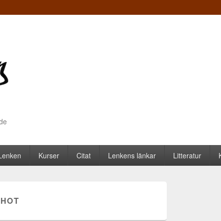
nde
 Lenken
Kurser
Citat
Lenkens länkar
Litteratur
SHOT