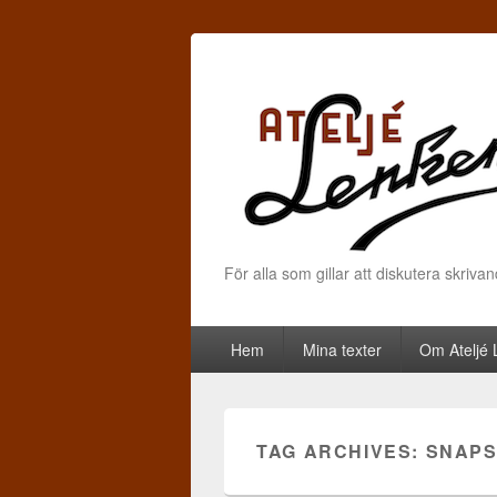
För alla som gillar att diskutera skriva
Primary menu
Skip to primary content
Skip to secondary content
Hem
Mina texter
Om Ateljé
TAG ARCHIVES:
SNAP