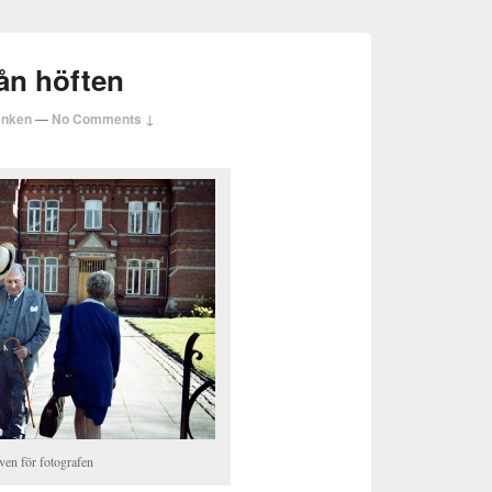
rån höften
enken
—
No Comments ↓
ven för fotografen