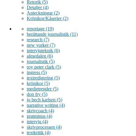
Retorik
(5)
Detaljer
(4)
Anteckningar
(2)
Krönikor/Kåserier
(2)
reportage
(19)
berättande journalistik
(11)
research
(7)
new yorker
(7)
intervjuteknik
(6)
almedalen
(6)
journalistik
(5)
roy peter clark
(5)
ingress
(5)
textredigering
(5)
krönikor
(5)
medietrender
(5)
don fry
(5)
jo bech karlsen
(5)
narrative writing
(4)
skrivcoach
(4)
pratminus
(4)
intervju
(4)
skrivprocessen
(4)
textkritik
(4)