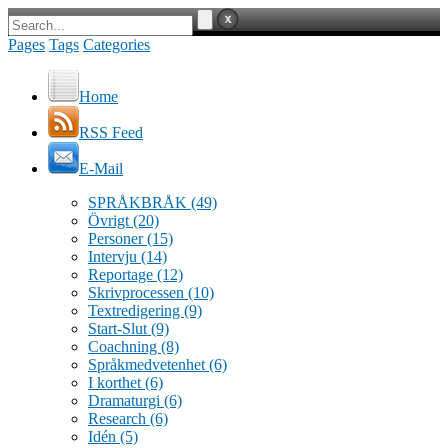
Pages
Tags
Categories
Home
RSS Feed
E-Mail
SPRÅKBRÅK
(49)
Övrigt
(20)
Personer
(15)
Intervju
(14)
Reportage
(12)
Skrivprocessen
(10)
Textredigering
(9)
Start-Slut
(9)
Coachning
(8)
Språkmedvetenhet
(6)
I korthet
(6)
Dramaturgi
(6)
Research
(6)
Idén
(5)