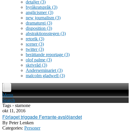
detaljer
(3)
byråkratspråk
(3)
anglicismer
(3)
new journalism
(3)
dramaturgi
(3)
disposition
(3)
abstraktionsstegen
(3)
retorik
(3)
scener
(3)
twitter
(3)
berättande reportage
(3)
olof palme
(3)
skrivråd
(3)
Anderseminariet
(3)
malcolm gladwell
(3)
Menu
Search
Tags › starnone
okt 11, 2016
Förlaget triggade Ferrante-avslöjandet
By
Peter Lenken
Categories:
Personer