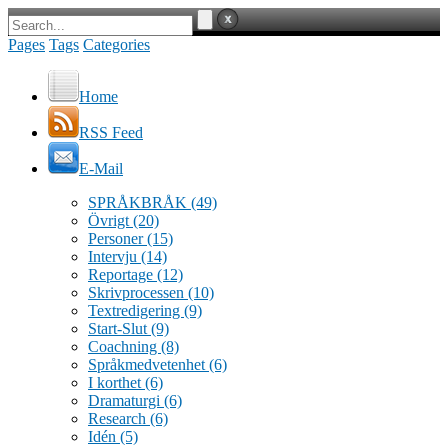
Pages
Tags
Categories
Home
RSS Feed
E-Mail
SPRÅKBRÅK
(49)
Övrigt
(20)
Personer
(15)
Intervju
(14)
Reportage
(12)
Skrivprocessen
(10)
Textredigering
(9)
Start-Slut
(9)
Coachning
(8)
Språkmedvetenhet
(6)
I korthet
(6)
Dramaturgi
(6)
Research
(6)
Idén
(5)