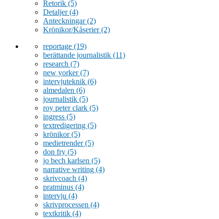
Retorik
(5)
Detaljer
(4)
Anteckningar
(2)
Krönikor/Kåserier
(2)
reportage
(19)
berättande journalistik
(11)
research
(7)
new yorker
(7)
intervjuteknik
(6)
almedalen
(6)
journalistik
(5)
roy peter clark
(5)
ingress
(5)
textredigering
(5)
krönikor
(5)
medietrender
(5)
don fry
(5)
jo bech karlsen
(5)
narrative writing
(4)
skrivcoach
(4)
pratminus
(4)
intervju
(4)
skrivprocessen
(4)
textkritik
(4)