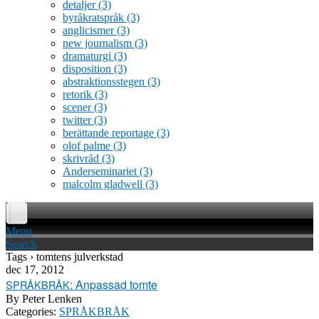
detaljer
(3)
byråkratspråk
(3)
anglicismer
(3)
new journalism
(3)
dramaturgi
(3)
disposition
(3)
abstraktionsstegen
(3)
retorik
(3)
scener
(3)
twitter
(3)
berättande reportage
(3)
olof palme
(3)
skrivråd
(3)
Anderseminariet
(3)
malcolm gladwell
(3)
Menu
Search
Tags › tomtens julverkstad
dec 17, 2012
: Anpassad tomte
SPRÅKBRÅK
By
Peter Lenken
Categories:
SPRÅKBRÅK