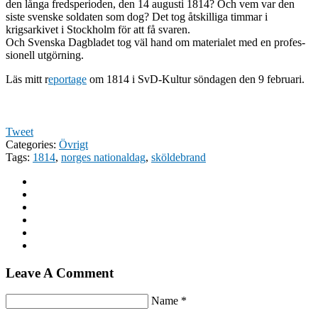
den långa fredspe­ri­o­den, den 14 augusti 1814? Och vem var den
siste svenske sol­daten som dog? Det tog åtskil­liga tim­mar i
krigsarkivet i Stock­holm för att få svaren.
Och Sven­ska Dag­bladet tog väl hand om mate­ri­alet med en pro­fes­
sionell utgörning.
Läs mitt r
eportage
om 1814 i SvD-Kultur sönda­gen den 9 februari.
Tweet
Categories:
Övrigt
Tags:
1814
,
norges nationaldag
,
sköldebrand
Leave A Comment
Name *