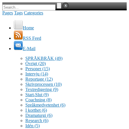
Pages
Tags
Categories
Home
RSS Feed
E-Mail
SPRÅKBRÅK
(49)
Övrigt
(20)
Personer
(15)
Intervju
(14)
Reportage
(12)
Skrivprocessen
(10)
Textredigering
(9)
Start-Slut
(9)
Coachning
(8)
Språkmedvetenhet
(6)
I korthet
(6)
Dramaturgi
(6)
Research
(6)
Idén
(5)