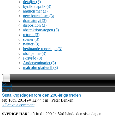
detaljer
(3)
byråkratspråk
(3)
anglicismer
(3)
new journalism
(3)
dramaturgi
(3)
disposition
(3)
abstraktionsstegen
(3)
retorik
(3)
scener
(3)
twitter
(3)
berättande reportage
(3)
olof palme
(3)
skrivråd
(3)
Anderseminariet
(3)
malcolm gladwell
(3)
Menu
Search
Sista krigsdagen före den 200-åriga freden
feb 10th, 2014 @ 12:44 f m › Peter Lenken
↓ Leave a comment
haft fred i 200 år. Vad hände den sista dagen innan
SVERIGE
HAR