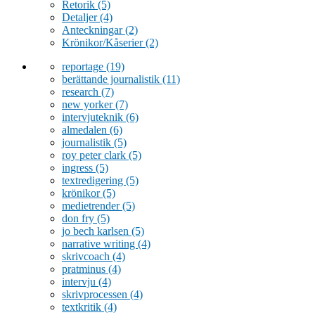
Retorik
(5)
Detaljer
(4)
Anteckningar
(2)
Krönikor/Kåserier
(2)
reportage
(19)
berättande journalistik
(11)
research
(7)
new yorker
(7)
intervjuteknik
(6)
almedalen
(6)
journalistik
(5)
roy peter clark
(5)
ingress
(5)
textredigering
(5)
krönikor
(5)
medietrender
(5)
don fry
(5)
jo bech karlsen
(5)
narrative writing
(4)
skrivcoach
(4)
pratminus
(4)
intervju
(4)
skrivprocessen
(4)
textkritik
(4)