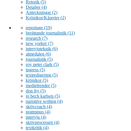
Retorik
(5)
Detaljer
(4)
Anteckningar
(2)
Krönikor/Kåserier
(2)
reportage
(19)
berättande journalistik
(11)
research
(7)
new yorker
(7)
intervjuteknik
(6)
almedalen
(6)
journalistik
(5)
roy peter clark
(5)
ingress
(5)
textredigering
(5)
krönikor
(5)
medietrender
(5)
don fry
(5)
jo bech karlsen
(5)
narrative writing
(4)
skrivcoach
(4)
pratminus
(4)
intervju
(4)
skrivprocessen
(4)
textkritik
(4)