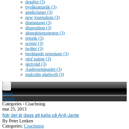
detaljer
(3)
byråkratspråk
(3)
anglicismer
(3)
new journalism
(3)
dramaturgi
(3)
disposition
(3)
abstraktionsstegen
(3)
retorik
(3)
scener
(3)
twitter
(3)
berättande reportage
(3)
olof palme
(3)
skrivråd
(3)
Anderseminariet
(3)
malcolm gladwell
(3)
Menu
Search
Categories › Coachning
mar 25, 2013
När det är dags att kalla på Anti-Jante
By
Peter Lenken
Categories:
Coachning