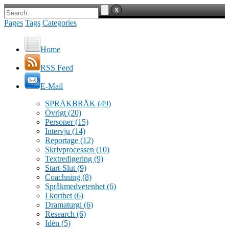
Pages
Tags
Categories
Home
RSS Feed
E-Mail
SPRÅKBRÅK
(49)
Övrigt
(20)
Personer
(15)
Intervju
(14)
Reportage
(12)
Skrivprocessen
(10)
Textredigering
(9)
Start-Slut
(9)
Coachning
(8)
Språkmedvetenhet
(6)
I korthet
(6)
Dramaturgi
(6)
Research
(6)
Idén
(5)