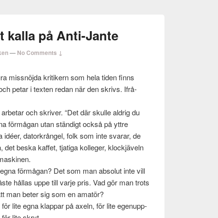
t kalla på Anti-Jante
ken
—
No Comments ↓
a miss­nöjda kri­tik­ern som hela tiden finns
h petar i tex­ten redan när den skrivs. Ifrå­
arbe­tar och skriver. “Det där skulle aldrig du
gna för­må­gan utan ständigt också på yttre
 idéer, datorkrån­gel, folk som inte svarar, de
et beska kaf­fet, tjatiga kol­leger, klock­jäveln
mask­i­nen.
egna för­må­gan? Det som man abso­lut inte vill
te hål­las uppe till varje pris. Vad gör man trots
er att man beter sig som en amatör?
för lite egna klap­par på axeln, för lite egenupp­
ör lite skryt.