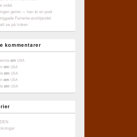
e ordet
 ingen genre — han är en poet
triggade Ferrante-avslöjandet
att se på tvären
e kommentarer
pemia
om
USA
on
om
USA
la
om
USA
on
om
USA
la
om
USA
rier
NDEN
ckningar