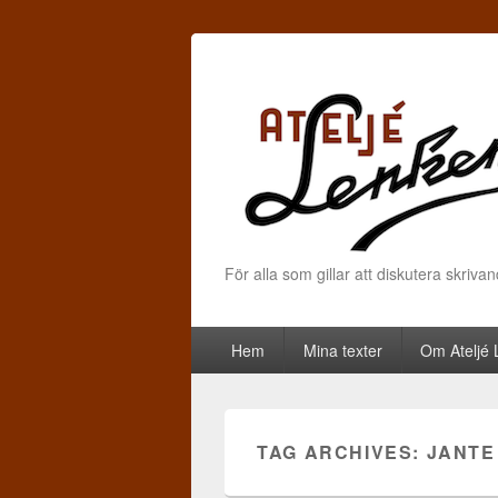
För alla som gillar att diskutera skriva
Primary menu
Skip to primary content
Skip to secondary content
Hem
Mina texter
Om Ateljé
TAG ARCHIVES:
JANTE