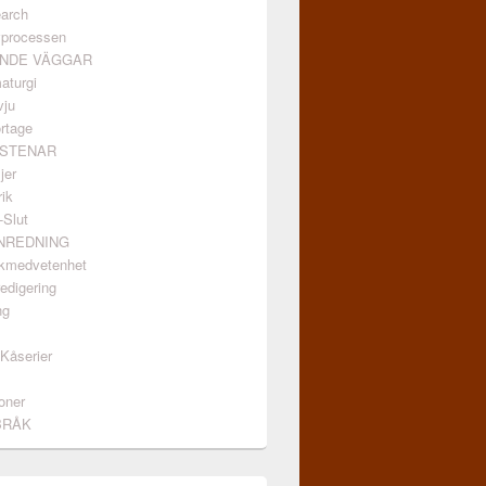
arch
vprocessen
ANDE VÄGGAR
aturgi
vju
rtage
GSTENAR
jer
ik
-Slut
INREDNING
kmedvetenhet
edigering
ng
/Kåserier
oner
BRÅK