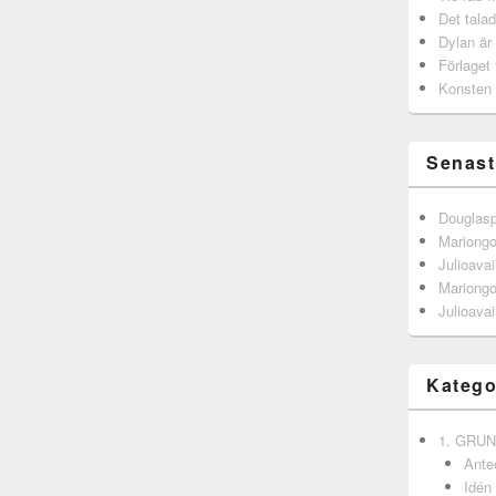
Det talad
Dylan är
Förlaget 
Konsten 
Senast
Douglas
Mariong
Julioavai
Mariong
Julioavai
Katego
1. GRU
Ante
Idén