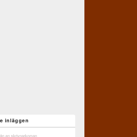
e inläggen
från en skrivnarkoman