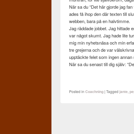
När sa du “Det här gjorde jag fan t
ades få ihop den där tex­ten till slut
webben, bara på en halv­timme.
Jag räd­dade job­bet. Jag hit­tade e
var något skumt. Jag hade lite tu
mig min nyhet­snäsa och min erfare
tre gre­jerna och de var väl­skrivn
upp­täckte felet som ingen annan såg
När sa du senast till dig själv: “De
Posted in
Coachning
|
Tagged
jante
,
pe