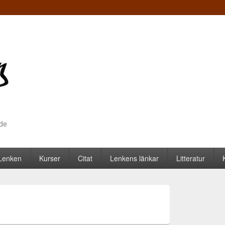
nde
 Lenken
Kurser
Citat
Lenkens länkar
Litteratur