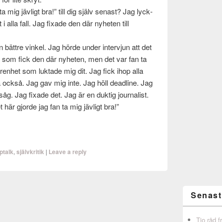
a mig jävligt bra!” till dig själv senast? Jag lyck­
 i alla fall. Jag fix­ade den där nyheten till
n bät­tre vinkel. Jag hörde under inter­vjun att det
r som fick den där nyheten, men det var fan ta
n­het som luk­tade mig dit. Jag fick ihop alla
a också. Jag gav mig inte. Jag höll dead­line. Jag
. Jag fix­ade det. Jag är en duk­tig jour­nal­ist.
t här gjorde jag fan ta mig jävligt bra!”
ptalk
,
självkritik
|
Leave a reply
Senast
Tio råd 