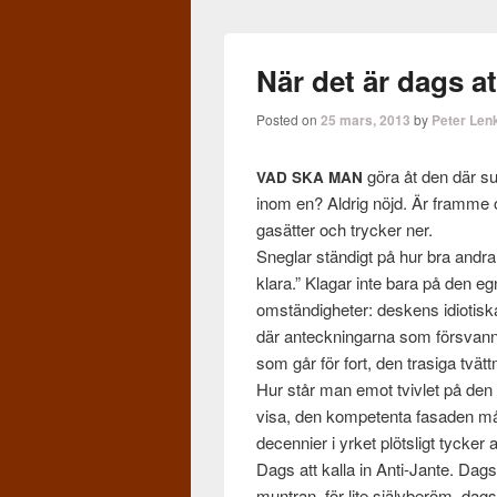
När det är dags at
Posted on
25 mars, 2013
by
Peter Len
göra åt den där sur
VAD
SKA
MAN
inom en? Aldrig nöjd. Är framme oc
gasät­ter och trycker ner.
Sneglar ständigt på hur bra andra 
klara.” Kla­gar inte bara på den e
omständigheter: deskens idi­o­tiska
där anteck­ningarna som försvann, d
som går för fort, den trasiga tvätt
Hur står man emot tvivlet på den 
visa, den kom­pe­tenta fasaden mås
decen­nier i yrket plöt­sligt tyck
Dags att kalla in Anti-Jante. Dags 
muntran, för lite självberöm, dags f