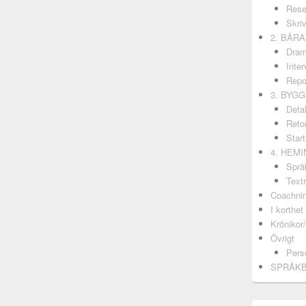
Rese
Skri
2. BÄR
Dram
Inter
Repo
3. BYG
Detal
Retor
Start
4. HEM
Språ
Textr
Coachni
I korthet
Krönikor
Övrigt
Pers
SPRÅK