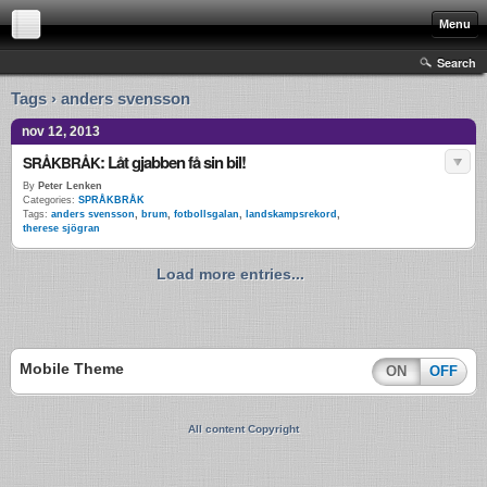
Menu
Search
Tags › anders svensson
nov 12, 2013
: Låt gjabben få sin bil!
SRÅKBRÅK
By
Peter Lenken
Categories:
SPRÅKBRÅK
Tags:
anders svensson
,
brum
,
fotbollsgalan
,
landskampsrekord
,
therese sjögran
Load more entries...
Mobile Theme
ON
OFF
All content Copyright