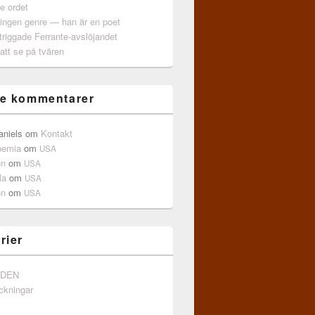
e ordet
 ingen genre — han är en poet
triggade Ferrante-avslöjandet
att se på tvären
e kommentarer
aniels
om
Kontakt
pemia
om
USA
on
om
USA
la
om
USA
on
om
USA
rier
NDEN
ckningar