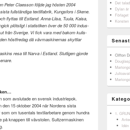
Det talad
n Peter Claes­son följde jag hösten 2004
Dylan är
sta full­ständiga tex­til­fab­rik, Kungs­fors i Skene.
Förlaget 
 fly­t­tas till Est­land.
Anna-Liisa, Tuula, Kaisa,
Konsten 
ick plöt­sligt i sta­tis­tiken över de 50 000 indus­
ts ut från Sverige.
Vi fick vara med bakom kulis­
en höst­fredag då väv­mask­in­er­nas skyt­t­lar
Senast
sk­ins resa till Narva i Est­land. Slut­li­gen gjorde
Clifton D
senare.
Douglas
Mariong
Julioavai
Mariong
riken…
Katego
n som avs­lu­tade en svensk indus­triepok.
en den 15 okto­ber 2004 när Nor­dens sista
som om tusen­tals tex­ti­lar­betare genom hun­dra
1. GRU
på knap­pen till vävs­tolen. Sultzer­mask­i­nen
Ante
Idén
g.