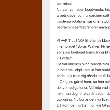
per minut.
Nu var tyst­naden bedö­vande. Inte e
arbet­skläder och rull­gar­diner sat
mod­erna rota­tion­s­mask­iner stod 
begravn­ingsen­tre­prenörer använ­d
till stäm­pelk­lo
VI
VAR
TILLBAKA
intern­bladet ”Borås Wäfveri Nyhe
sor som före­taget framgångsrikt d
vill veta?”
Så var lunchen över. Många gick di
lar­be­tarna. Virpi kom ut från om
hade tagit med sig näs­dukar till lu
– Okej, nu går vi hem, sa hon och
det vemodiga toner. Vet inte vad 
min man dog för elva år sedan. Ja
utbild­ning. Nu bör­jar det nya livet
Då kom den, gråten hon vän­tat på