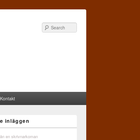
Search
Kontakt
e inläggen
från en skrivnarkoman