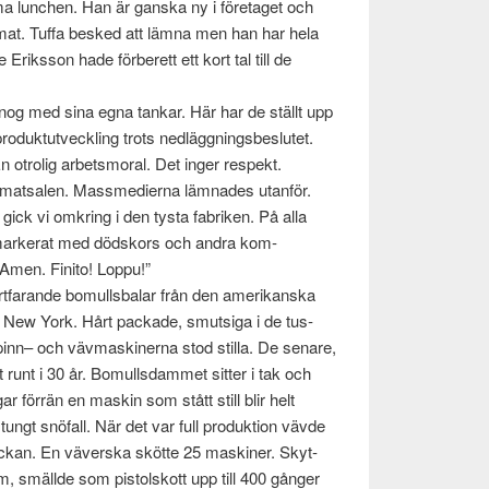
lunchen. Han är gan­ska ny i före­taget och
u­mat. Tuffa besked att lämna men han har hela
 Eriks­son hade för­berett ett kort tal till de
 nog med sina egna tankar. Här har de ställt upp
o­duk­tutveck­ling trots nedläg­gn­ings­beslutet.
 otrolig arbetsmoral. Det inger respekt.
l mat­salen. Massme­dierna läm­nades utan­för.
 gick vi omkring i den tysta fab­riken. På alla
mark­erat med död­skors och andra kom­
 Amen. Finito! Loppu!”
ort­farande bomulls­balar från den amerikan­ska
 New York. Hårt pack­ade, smut­siga i de tus­
pinn– och väv­mask­in­erna stod stilla. De senare,
 runt i 30 år. Bomulls­dammet sit­ter i tak och
r för­rän en maskin som stått still blir helt
ungt snö­fall. När det var full pro­duk­tion vävde
ckan. En väver­ska skötte 25 mask­iner. Skyt­
ram, smällde som pis­tol­skott upp till 400 gånger