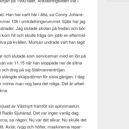
r­jan på 1990-talet. Anställ­ningsti­den var i
ad. Han har varit här i åtta, sa Conny Johans­
­mer 136 i omk­läd­ningsrum­met. Själv har jag
 månader. Jag slu­tade skolan på fredan och bör­
 kom hit och skulle fråga om jobb en efter­mid­
elva på kvällen. Mor­san undrade vart han tagit
ar och slu­tade som ser­vice­man med en lön på
ckan var 11.15 när han stop­pade ner de slitna
n och drog på sig Stål­man­nen­trö­jan.
stängde skåps­dör­ren för sista gån­gen. I dag
år minns man nog bara det roliga. Det är arbet­
akna.
r­vjuad av Väst­nytt fram­för sin spin­n­maskin.
 Radio Sjuhärad. Det var ingen van­lig dag.
a, sa någon. Nu var det all­var. Nu skulle det
it. Axlar, rygg och höfter, mask­in­erna repar­