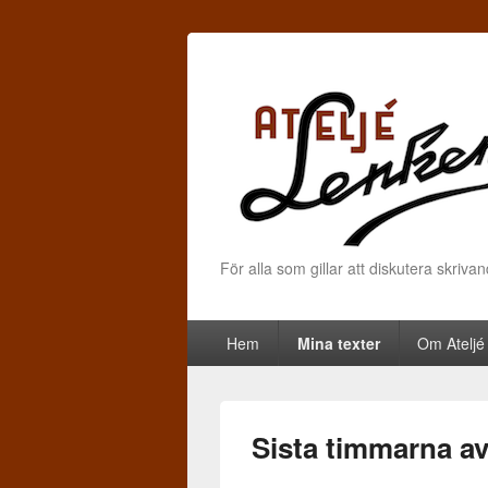
För alla som gillar att diskutera skriva
Primary menu
Skip to primary content
Skip to secondary content
Hem
Mina texter
Om Ateljé
Sista timmarna av