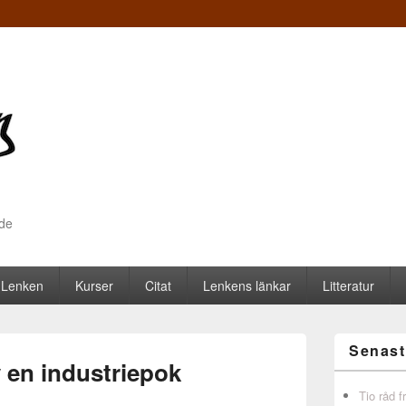
nde
 Lenken
Kurser
Citat
Lenkens länkar
Litteratur
Senast
 en industriepok
Tio råd 