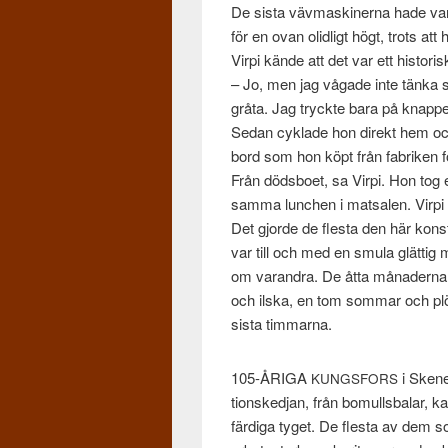
De sista väv­mask­in­erna hade va
för en ovan olidligt högt, trots a
Virpi kände att det var ett his­tori
– Jo, men jag vågade inte tänka så
gråta. Jag tryckte bara på knap­p
Sedan cyk­lade hon direkt hem och
bord som hon köpt från fab­riken f
Från döds­boet, sa Virpi. Hon tog 
samma lunchen i mat­salen. Virpi h
Det gjorde de flesta den här kon­s
var till och med en smula glät­tig
om varan­dra. De åtta månaderna h
och ilska, en tom som­mar och plöt
sista timmarna.
105-ÅRIGA
i Skene 
KUNGSFORS
tionsked­jan, från bomulls­balar, kard
färdiga tyget. De flesta av dem so