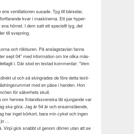
ns ven­ti­la­tio­nen susade. Tyg till bärse­lar,
t fort­farande kvar i mask­in­erna. Ett par hyper­
i ena hör­net. I dem satt ett speciellt tyg, det
er till svepning.
ck­o­rna och rök­bu­ren. På anslagstavlan fanns
ter sept 04” med infor­ma­tion om tre olika mäs­
elt­agit i. Där stod en tex­tad kom­men­tar: ”Vem
rekt ut och så skingrades de före detta tex­ti­
k­läd­ningsrum­met med en påse i han­den. Hon
nchen för säk­er­hets skull.
 om hennes fin­landssven­ska lät sjun­gande var
jag ska göra. Jag är 54 år och ensam­stående,
g har inget körkort, bara min cykel och ingen
, jo …
. Virpi gick snabbt ut genom dör­ren utan att se