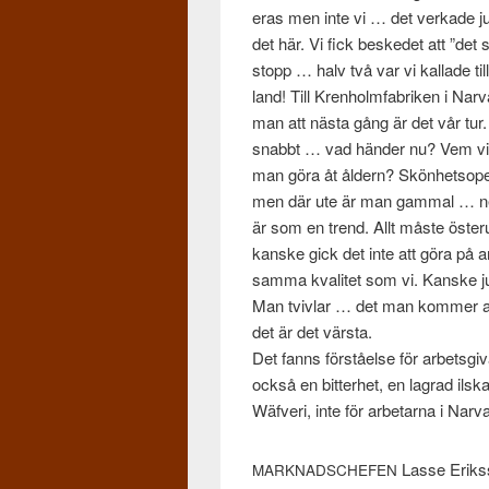
eras men inte vi … det verkade ju
det här. Vi fick beskedet att ”det 
stopp … halv två var vi kallade till
land! Till Kren­holm­fab­riken i N
man att nästa gång är det vår tur.
snabbt … vad hän­der nu? Vem vill 
man göra åt åldern? Skön­het­sop­
men där ute är man gam­mal … nej, de
är som en trend. Allt måste österu
kanske gick det inte att göra på a
samma kvalitet som vi. Kanske j
Man tvivlar … det man kom­mer a
det är det värsta.
Det fanns förståelse för arbets­g
också en bit­ter­het, en lagrad ils
Wäfveri, inte för arbe­tarna i Narv
Lasse Eriks­s
MARKNADSCHEFEN