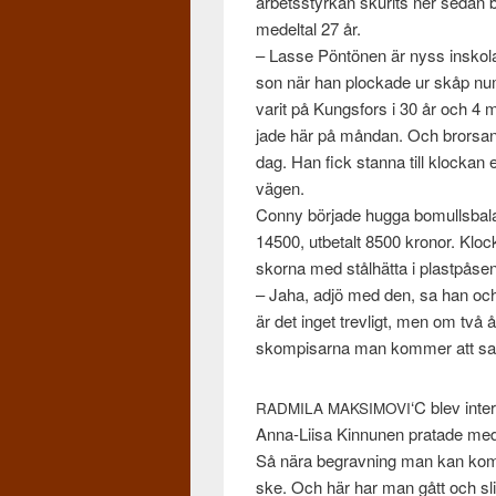
arbetsstyrkan sku­rits ner sedan bö
medeltal 27 år.
– Lasse Pön­tö­nen är nyss insko­l
son när han plock­ade ur skåp num
varit på Kungs­fors i 30 år och 4
jade här på mån­dan. Och bror­san
dag. Han fick stanna till klockan 
vägen.
Conny bör­jade hugga bomulls­bal
14500, utbe­talt 8500 kro­nor. Klo
sko­rna med stål­hätta i plas­t­påse
– Jaha, adjö med den, sa han och 
är det inget trevligt, men om två 
skom­p­is­arna man kom­mer att s
‘C blev inte
RADMILA
MAKSIMOVI
Anna-Liisa Kin­nunen pratade med
Så nära begravn­ing man kan komm
ske. Och här har man gått och sli­t