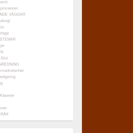
arch
vprocessen
ANDE VÄGGAR
aturgi
vju
rtage
GSTENAR
jer
ik
-Slut
INREDNING
kmedvetenhet
edigering
ng
/Kåserier
oner
BRÅK