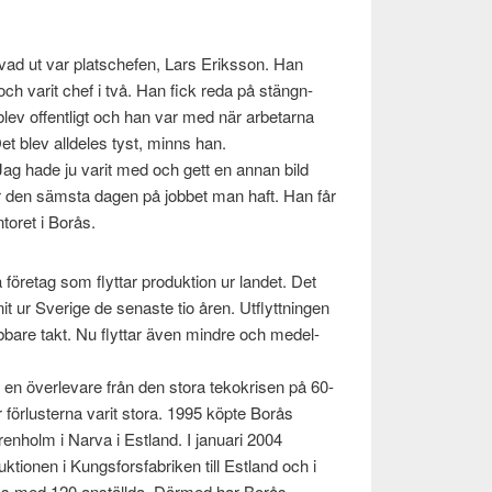
ad ut var platschefen, Lars Eriks­son. Han
 och varit chef i två. Han fick reda på stängn­
 blev offentligt och han var med när arbe­tarna
Det blev allde­les tyst, minns han.
ag hade ju varit med och gett en annan bild
var den säm­sta dagen på job­bet man haft. Han får
n­toret i Borås.
öre­tag som fly­t­tar pro­duk­tion ur lan­det. Det
t ur Sverige de senaste tio åren. Utfly­t­tnin­gen
ab­bare takt. Nu fly­t­tar även min­dre och medel­
en över­l­evare från den stora tekokrisen på 60-
 för­lus­terna varit stora. 1995 köpte Borås
ren­holm i Narva i Est­land. I jan­u­ari 2004
k­tio­nen i Kungs­fors­fab­riken till Est­land och i
rås med 120 anställda. Därmed har Borås