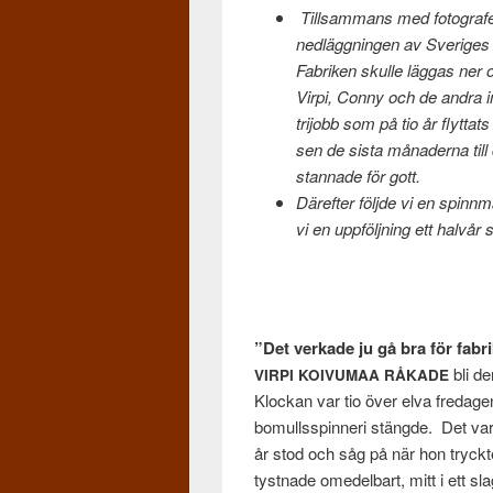
Till­sam­mans med fotografe
nedläg­gnin­gen av Sveriges si
Fab­riken skulle läg­gas ner och
Virpi, Conny och de andra ing­
tri­jobb som på tio år fly­t­ta
sen de sista månaderna till d
stan­nade för gott.
Därefter följde vi en spin­n­ma
vi
en uppföljn­ing ett halvår 
”Det verkade ju gå bra för fab­
bli de
VIRPI
KOIVUMAA
RÅKADE
Klockan var tio över elva freda­g
bomullsspin­neri stängde. Det var 
år stod och såg på när hon tryckte 
tyst­nade omedel­bart, mitt i ett sla