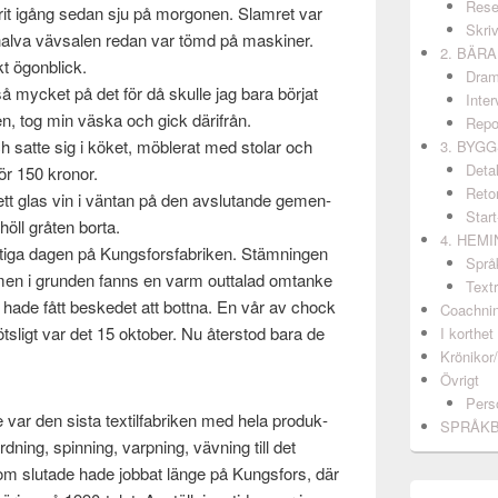
Rese
rit igång sedan sju på mor­gonen. Slam­ret var
Skri
tt halva vävsalen redan var tömd på mask­iner.
2. BÄR
skt ögonblick.
Dram
 mycket på det för då skulle jag bara bör­jat
Inter
en, tog min väska och gick därifrån.
Repo
 satte sig i köket, möblerat med sto­lar och
3. BYG
Detal
ör 150 kro­nor.
Retor
ett glas vin i vän­tan på den avs­lu­tande gemen­
Start
öll gråten borta.
4. HEM
tiga dagen på Kungs­fors­fab­riken. Stämnin­gen
Språ
 men i grun­den fanns en varm out­ta­lad omtanke
Textr
ade fått beskedet att bot­tna. En vår av chock
Coachni
­sligt var det 15 okto­ber. Nu åter­stod bara de
I korthet
Krönikor
Övrigt
Pers
var den sista tex­til­fab­riken med hela pro­duk­
SPRÅK
­ning, spin­ning, varp­n­ing, vävn­ing till det
m slu­tade hade job­bat länge på Kungs­fors, där