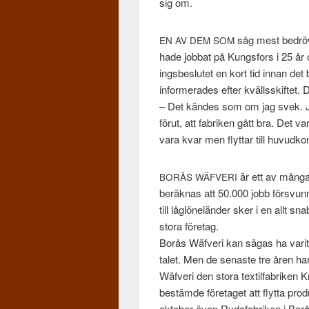
sig om.
såg mest bedrö­v
EN
AV
DEM
SOM
hade job­bat på Kungs­fors i 25 år
ings­beslutet en kort tid innan det
informer­ades efter kvällsskiftet. 
– Det kän­des som om jag svek. J
förut, att fab­riken gått bra. Det 
vara kvar men fly­t­tar till huvud­ko
är ett av många f
BORÅS
WÄFVERI
beräk­nas att 50.000 jobb försvun­ni
till låglönelän­der sker i en allt sn
stora före­tag.
Borås Wäfveri kan sägas ha varit 
talet. Men de senaste tre åren har
Wäfveri den stora tex­til­fab­riken K
bestämde före­taget att fly­tta pro­du
okto­ber även Rydafab­riken i Bo