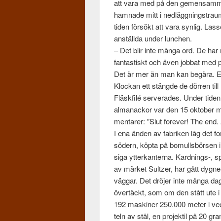
att vara med på den gemen­samma 
ham­nade mitt i nedläg­gn­ingstra
tiden försökt att vara syn­lig. Lasse
anställda under lunchen.
– Det blir inte många ord. De har
fan­tastiskt och även job­bat med pr
Det är mer än man kan begära. En
Klockan ett stängde de dör­ren til
Fläsk­filé server­ades. Under tiden
almanackor var den 15 okto­ber 
mentarer: ”Slut for­ever! The end.
I ena änden av fab­riken låg det f
södern, köpta på bomulls­börsen i
siga ytterkan­terna. Kardnings-, s
av mär­ket Sultzer, har gått dygnet
väg­gar. Det drö­jer inte många daga
övertäckt, som om den stått ute i t
192 mask­iner 250.000 meter i ve
teln av stål, en pro­jek­til på 20 g