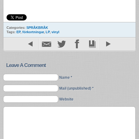
Categories:
SPRÅKBRÅK
Tags:
EP
,
förkortningar
,
LP
,
vinyl
Leave A Comment
Name *
Mail (unpublished) *
Website