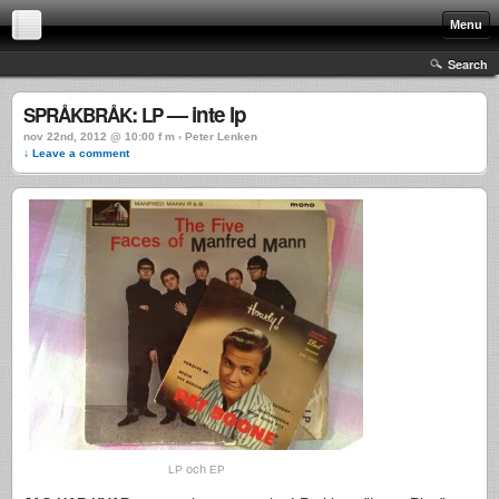
Menu
Search
:
— inte lp
SPRÅKBRÅK
LP
nov 22nd, 2012 @ 10:00 f m › Peter Lenken
↓ Leave a comment
och
LP
EP