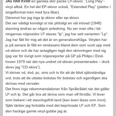
en gan­ska stor packe LP-skivor, ”Long Play”-
JAG
HAR
KVAR
vinyl alltså. En hel del EP-skivor också, ”Extended Play” (plat­tor i
sin­gelfor­mat men med fyra låtar).
Däre­mot har jag inga lp-skivor eller ep-skivor.
Det ser väldigt kon­stigt ut när plöt­sligt en väl inö­vad (1948)
stavn­ing ändras av någon anled­ning. Nu ser man ofta i tid­
ningar­nas nöjes­si­dor
stavas ”lp”; jag har sett vari­anten ”Lp”.
LP
Jag har fått för mig att det är en gen­er­a­tions­fråga. Vinylen har
ju på senare år fått en renäs­sans bland dem som vuxit upp med
cd-skivor och de har antagli­gen tagit den skrivnin­gen med sig
(jag var för övrigt som nöjes­re­porter på
på Philips i Eind­
GP
hoven 1979 när det nya undret cd-skivan pre­sen­ter­ades – dock
skrev jag ”CD-skiva”).
Vi skriver vd, dvd, pc, sms och tv för att de blivit självständiga
ord, trots att de utta­las bok­stav för bok­stav och egentli­gen ska
skri­vas med ver­saler.
Det finns inga rek­om­men­da­tioner från Språkrådet när det gäller
och lp. Det går bra att skriva som man vill förstås. Vi lever
LP
som bekant i ett stavn­ings­fritt land (kan även läsas som ironi).
Själv tänker jag fort­sätta med det beprö­vade
och
. Som
LP
EP
den hack­ige gamle vinyl-gubbe jag är.