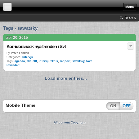
Menu
Search
Tags › sawatsky
apr 20, 2015
Korridorsnack nya trenden i Svt
By
Peter Lenken
Categories:
Intervju
Tags:
agenda
,
aktuellt
,
intervjuteknik
,
rapport
,
sawatsky
,
tove
lifvendahl
Load more entries...
Mobile Theme
ON
OFF
All content Copyright