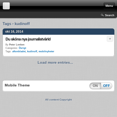
Menu
Search
Tags › kudinoff
okt 16, 2014
Du sköna nya journalistvärld
By
Peter Lenken
Categories:
Övrigt
Tags:
aftonbladet
,
kudinoff
,
mobilnyheter
Load more entries...
Mobile Theme
ON
OFF
All content Copyright