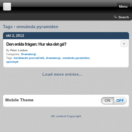
Menu
Search
Tags › omvända pyramiden
okt 2, 2012
Den enkla frågan: Hur ska det gå?
By
Peter Lenken
Categories:
Dramaturgi
Tags:
berättande journalistik
,
dramaturgi
,
omvända pyramiden
,
sportnytt
Load more entries...
Mobile Theme
ON
OFF
All content Copyright