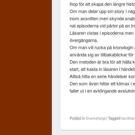
ihop för att skapa den län­gre his­to
Om man delar upp sin story i några
inom avs­nit­ten men skynda snab­
nat episoderna vid pär­lor på en trå
Läsaren vis­tas i episoderna men b
övergån­garna.
Om man vill rucka på kro­nolo­gin 
använda sig av till­bak­ablickar för
Den meto­den är bra för att hålla 
start, att kasta in läsaren i hän­de
Alltså hitta en serie hän­delser so
Den som även hit­tar ett kli­max i
faller ut i en avk­lin­gande avs­lut
Posted in
Dramaturgi
|
Tagged
berättan