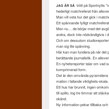
trött på Sport­nytts ”ny
JAG
ÄR
SÅ
hed­erligt matchreferat från allsven
Man vill veta hur det gick i match
Ett spän­nande fyl­ligt matchrefera
Men nu… de bör­jar med det avgö
andra, dock inte nöd­vändigtvis i 
Och om dessu­tom stu­diore­portern 
man sig lite spän­ning.
Här kan man fun­dera på när det 
berät­tande jour­nal­is­tik. En allsv
En nyhet­sre­porter talar om vad som
kom­primerad form.
Det är den omvända pyra­mi­dens prin
ma­tion i fal­lande viktighets-skala.
Ett hus har brun­nit, ingen omkom, 
till spillo, tog tre tim­mar att släck
okänd.
Ny infor­ma­tion pekar till­baka och