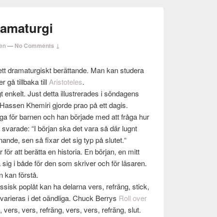
ramaturgi
en
—
No Comments ↓
ett dra­matur­giskt berät­tande. Man kan stud­era
 gå till­baka till
Aris­tote­les
.
t enkelt. Just detta illus­tr­erades i sönda­gens
 Has­sen Khemiri gjorde prao på ett dagis.
ga för bar­nen och han bör­jade med att fråga hur
sva­rade: “I bör­jan ska det vara så där lugnt
nande, sen så fixar det sig typ på slutet.“
för att berätta en his­to­ria. En bör­jan, en mitt
lla sig i både för den som skriver och för läsaren.
n kan förstå.
s­sisk poplåt kan ha delarna vers, refräng, stick,
vari­eras i det oändliga. Chuck Berrys
Roll over
s, vers, vers, refräng, vers, vers, refräng, slut.