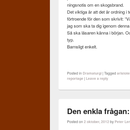
ningsno­tis om en skogs­brand.
Det vik­tiga är att det är ord­ning 
förtroende för den som skrivit: “
jag som ska ta dig igenom denna s
Så ska läsaren känna i bör­jan. Och 
typ.
Barnsligt enkelt.
Posted in
Dramaturgi
|
Tagged
aristote
reportage
|
Leave a reply
Den enkla frågan:
Posted on
2 oktober, 2012
by
Peter Le