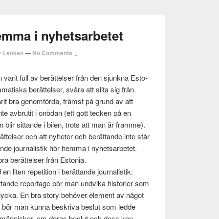
emma i nyhetsarbetet
r Lenken
—
No Comments ↓
 varit full av berät­telser från den sjunkna Esto­
ama­tiska berät­telser, svåra att slita sig från.
it bra genom­förda, främst på grund av att
 inte avbru­tit i onö­dan (ett gott tecken på en
an blir sit­tande i bilen, trots att man är framme).
t­telser och att nyheter och berät­tande inte står
tande jour­nal­is­tik hör hemma i nyhet­sar­betet.
ra berät­telser från Esto­nia.
ten rep­e­ti­tion i berät­tande jour­nal­is­tik:
t­tande reportage bör man und­vika his­to­rier som
oly­cka. En bra story behöver ele­ment av något
a bör man kunna beskriva beslut som ledde
m män­niskor, om deras beslut och dess kon­