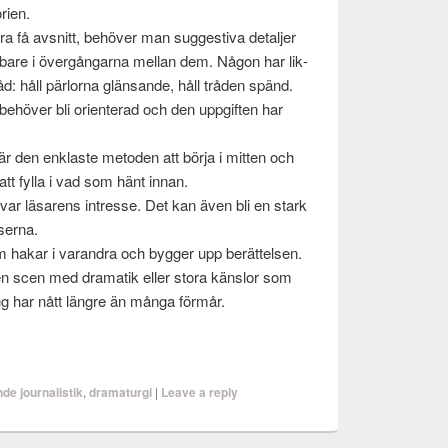
­rien.
 få avs­nitt, behöver man sug­ges­tiva detal­jer
bare i övergån­garna mel­lan dem. Någon har lik­
d: håll pär­lorna glän­sande, håll trå­den spänd.
ehöver bli ori­en­terad och den uppgiften har
är den enklaste meto­den att börja i mit­ten och
 att fylla i vad som hänt innan.
kvar läsarens intresse. Det kan även bli en stark
lserna.
m hakar i varan­dra och byg­ger upp berät­telsen.
 en scen med dra­matik eller stora känslor som
­ning har nått län­gre än många förmår.
de journalistik
,
dramaturgi
|
Leave a reply