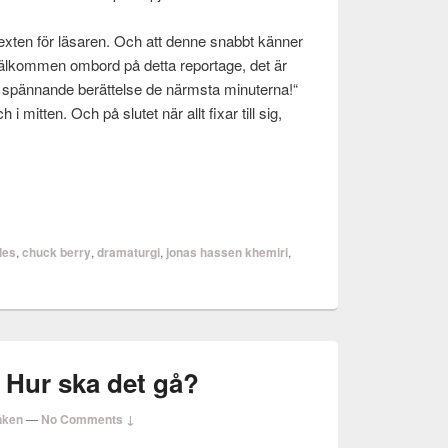
i tex­ten för läsaren. Och att denne snabbt kän­ner
Välkom­men ombord på detta reportage, det är
pän­nande berät­telse de närm­sta minut­erna!“
i mit­ten. Och på slutet när allt fixar till sig,
les
,
chuck berry
,
dramaturgi
,
jonas hassen khemiri
,
 Hur ska det gå?
nken
—
No Comments ↓