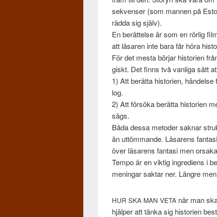
sekvenser (som man­nen på Esto­n
rädda sig själv).
En berät­telse är som en rörlig fil
att läsaren inte bara får höra his­t
För det mesta bör­jar his­to­rien frå
giskt. Det finns två van­liga sätt a
1) Att berätta his­to­rien, hän­dels
log.
2) Att försöka berätta his­to­rien m
sägs.
Båda dessa metoder sak­nar struk­t
än uttöm­mande. Läsarens fan­tasi b
över läsarens fan­tasi men orsaka
Tempo är en vik­tig ingre­di­ens i 
meningar sak­tar ner. Län­gre meni
när man ska 
HUR
SKA
MAN
VETA
hjälper att tänka sig his­to­rien 