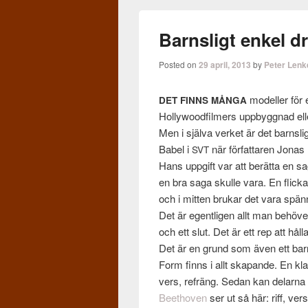
Barnsligt enkel d
Posted on
29 april, 2013
by
Peter Lenk
mod­eller för 
DET
FINNS
MÅNGA
Hol­ly­wood­filmers upp­byg­gnad eller
Men i själva ver­ket är det barnslig
Babel i
när för­fattaren Jonas
SVT
Hans uppgift var att berätta en sa
en bra saga skulle vara. En flicka 
och i mit­ten brukar det vara spän­
Det är egentli­gen allt man behöver 
och ett slut. Det är ett rep att hå
Det är en grund som även ett bar
Form finns i allt ska­pande. En kla
vers, refräng. Sedan kan delarna 
Beethoven
ser ut så här: riff, ver