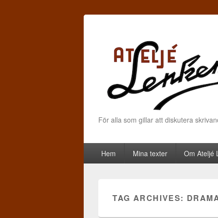
För alla som gillar att diskutera skriva
Primary menu
Skip to primary content
Skip to secondary content
Hem
Mina texter
Om Ateljé
TAG ARCHIVES:
DRAMA