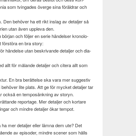
ia som tvin­gades överge sina föräl­drar och
m. Den behöver ha ett rikt inslag av detal­jer så
o­rien utan även uppl­eva den.
n bör­jan och föl­jer en serie hän­delser kro­nol­o­
tt förstöra en bra story:
e för hän­delse utan beskri­vande detal­jer och dia­
ed allt för målande detal­jer och cit­era allt som
ur. En bra berät­telse ska vara mer sug­ges­tiv
ehöver lite plats. Att ge för mycket detal­jer tar
r också en tem­posänkn­ing av sto­ryn.
berät­tande reportage. Mer detal­jer och kortare
ngar och min­dre detal­jer ökar tempot.
ha mer detal­jer eller lämna dem ute? Det
bestående av episoder, min­dre scener som hålls