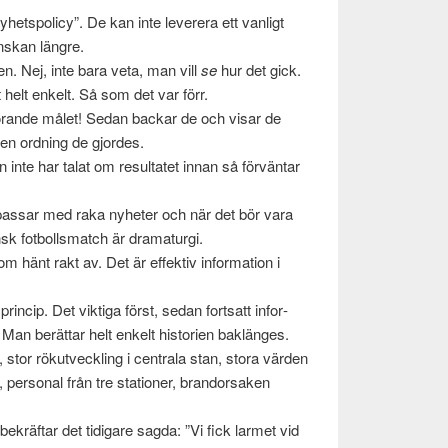
het­spol­icy”. De kan inte lev­er­era ett van­ligt
­skan län­gre.
en. Nej, inte bara veta, man vill
se
hur det gick.
t helt enkelt. Så som det var förr.
rande målet! Sedan backar de och visar de
den ord­ning de gjordes.
inte har talat om resul­tatet innan så förvän­tar
pas­sar med raka nyheter och när det bör vara
ensk fot­bolls­match är dra­maturgi.
 hänt rakt av. Det är effek­tiv infor­ma­tion i
­cip. Det vik­tiga först, sedan fort­satt infor­
 Man berät­tar helt enkelt his­to­rien bak­länges.
stor rökutveck­ling i cen­trala stan, stora vär­den
a, per­sonal från tre sta­tioner, bran­dor­saken
 bekräf­tar det tidi­gare sagda: ”Vi fick larmet vid