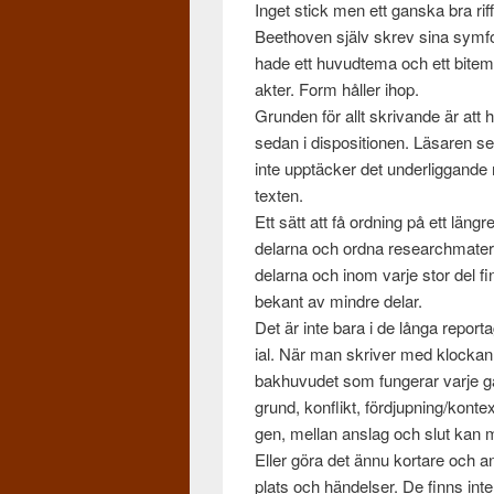
Inget stick men ett gan­ska bra riff
Beethoven själv skrev sina sym­foni
hade ett huvudtema och ett bitem
akter. Form håller ihop.
Grun­den för allt skri­vande är att h
sedan i dis­po­si­tio­nen. Läsare
inte upp­täcker det under­lig­gande 
tex­ten.
Ett sätt att få ord­ning på ett län­g
delarna och ordna research­ma­te­r
delarna och inom varje stor del fi
bekant av min­dre delar.
Det är inte bara i de långa reporta­
ial. När man skriver med klockan 
bakhu­vudet som fungerar varje gån
grund, kon­flikt, fördjupning/kontext
gen, mel­lan anslag och slut kan m
Eller göra det ännu kortare och anv
plats och hän­delser. De finns int