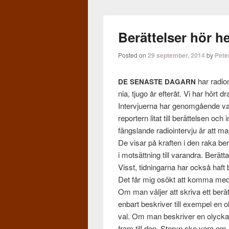
Berättelser hör h
Posted on
29 september, 2014
by
Pete
har radion
DE
SENASTE
DAGARN
nia, tjugo år efteråt. Vi har hört dr
Inter­vjuerna har genomgående var
reportern litat till berät­telsen och
fängs­lande radioin­t­er­vju är att m
De visar på kraften i den raka berä
i mot­sät­tning till varan­dra. Berät­
Visst, tid­ningarna har också haft b
Det får mig osökt att komma med en li
Om man väl­jer att skriva ett berä
enbart beskriver till exem­pel en 
val. Om man beskriver en oly­ck
fram till den. Sto­ryn ska vara o