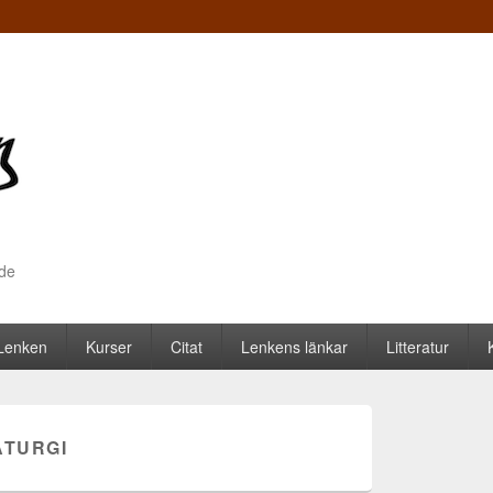
nde
 Lenken
Kurser
Citat
Lenkens länkar
Litteratur
TURGI