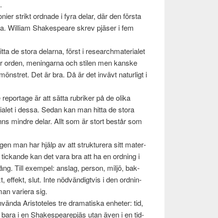
.
er strikt ord­nade i fyra delar, där den första
a. William Shake­speare skrev pjäser i fem
itta de stora delarna, först i research­ma­te­ri­alet
n ser orden, meningarna och stilen men kanske
mön­stret. Det är bra. Då är det invävt naturligt i
re reportage är att sätta rubriker på de olika
i­alet i dessa. Sedan kan man hitta de stora
nns min­dre delar. Allt som är stort består som
gen man har hjälp av att struk­tur­era sitt mate­r­
tickande kan det vara bra att ha en ord­ning i
g. Till exem­pel: anslag, per­son, miljö, bak­
, effekt, slut. Inte nöd­vändigtvis i den ord­nin­
an vari­era sig.
ända Aris­tote­les tre drama­tiska enheter: tid,
e bara i en Shake­spearepjäs utan även i en tid­