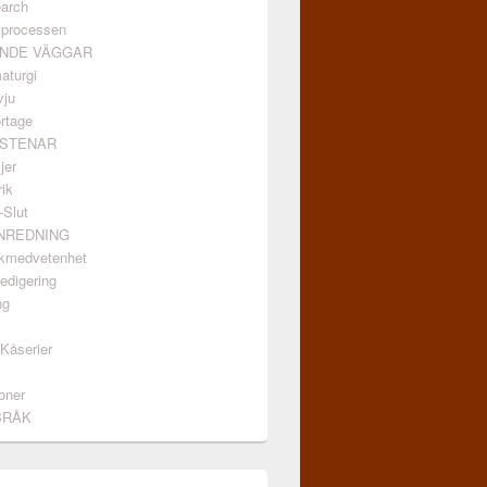
arch
vprocessen
ANDE VÄGGAR
aturgi
vju
rtage
GSTENAR
jer
ik
-Slut
INREDNING
kmedvetenhet
edigering
ng
/Kåserier
oner
BRÅK