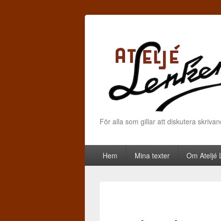
För alla som gillar att diskutera skriva
Primary menu
Skip to primary content
Skip to secondary content
Hem
Mina texter
Om Ateljé