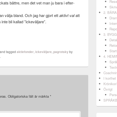
Rese
k­ats bät­tre, men det vet man ju bara i efter­
Skri
2. BÄR
n välja bland. Och jag har gjort ett
aktivt val
att
Dram
inte bli kallad ”ickeväljare”.
Inter
Repo
3. BYG
Detal
Retor
Start
and tagged
aktiefonder
,
ickeväljare
,
pagrotsky
by
4. HEM
k
.
Språ
Textr
Coachni
I korthet
Krönikor
Övrigt
Pers
eras.
Obligatoriska fält är märkta
*
SPRÅK