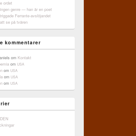
e ordet
 ingen genre — han är en poet
triggade Ferrante-avslöjandet
att se på tvären
e kommentarer
aniels
om
Kontakt
pemia
om
USA
on
om
USA
la
om
USA
on
om
USA
rier
NDEN
ckningar