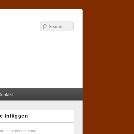
Search
Kontakt
e inläggen
från en skrivnarkoman