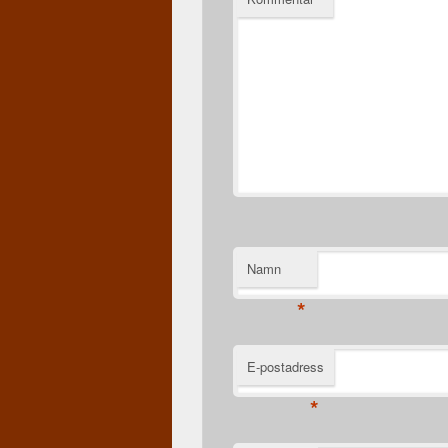
Namn
*
E-postadress
*