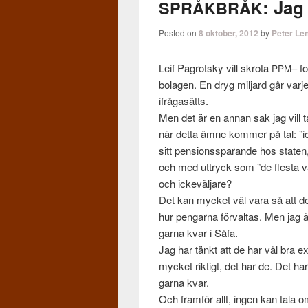
: Jag
SPRÅKBRÅK
Posted on
8 oktober, 2012
by
Peter Le
Leif Pagrot­sky vill skrota
– f
PPM
bo­la­gen. En dryg mil­jard går varje 
ifrå­gasätts.
Men det är en annan sak jag vill t
när detta ämne kom­mer på tal: ”ic
sitt pen­sion­ss­parande hos state
och med uttryck som ”de flesta väl­j
och ick­eväl­jare?
Det kan mycket väl vara så att de 
hur pen­garna för­val­tas. Men jag
garna kvar i Såfa.
Jag har tänkt att de har väl bra e
mycket rik­tigt, det har de. Det ha
garna kvar.
Och fram­för allt, ingen kan tala o