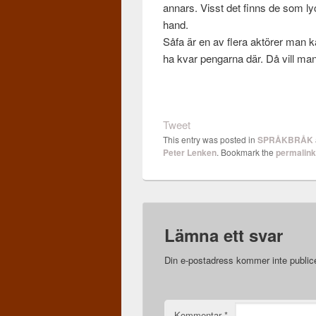
annars. Visst det finns de som lyc
hand.
Såfa är en av flera aktörer man ka
ha kvar pen­garna där. Då vill man 
Tweet
This entry was posted in
SPRÅKBRÅK
Peter Lenken
. Bookmark the
permalin
Lämna ett svar
Din e-postadress kommer inte public
Kommentar
*