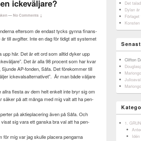
 en ickeväljare?
Det talad
Dylan är
nken
—
No Comments ↓
Förlaget 
Konsten 
onderna efter­som de endast tycks gynna finans­
år till avgifter. Inte en dag för tidigt att sys­temet
Senast
a upp här. Det är ett ord som alltid dyker upp
Clifton D
k­eväl­jare”. Det är alla 98 pro­cent som har kvar
Douglas
n, Sjunde AP-fonden, Såfa. Det förekom­mer till
Mariong
er ick­e­val­salter­na­tivet”. Är man både väl­jare
Julioavai
Mariong
allra flesta av dem helt enkelt inte bryr sig om
 är säker på att många med mig valt att ha pen­
Katego
xperter på aktieplac­er­ing även på Såfa. Och
r visat sig vara ett gan­ska bra val att ha pen­
1. GRU
Ante
Idén
m för mig var jag skulle plac­era pen­garna