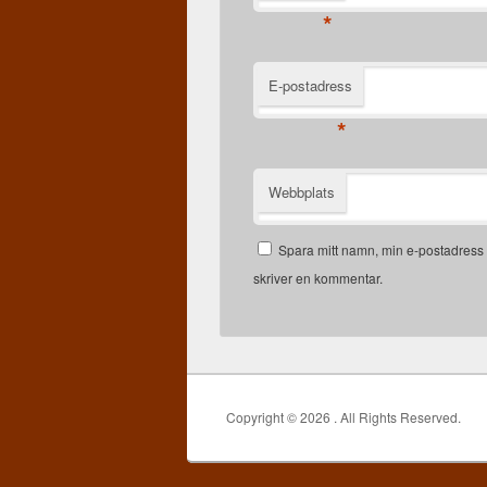
*
E-postadress
*
Webbplats
Spara mitt namn, min e-postadress 
skriver en kommentar.
Copyright © 2026
. All Rights Reserved.