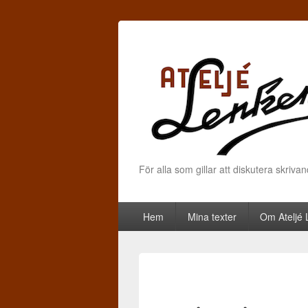
För alla som gillar att diskutera skriva
Primary menu
Skip to primary content
Skip to secondary content
Hem
Mina texter
Om Ateljé