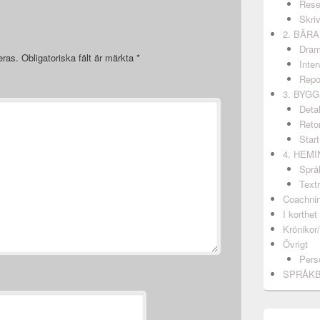
Rese
Skri
2. BÄR
Dram
eras.
Obligatoriska fält är märkta
*
Inter
Repo
3. BYG
Detal
Retor
Start
4. HEM
Språ
Textr
Coachni
I korthet
Krönikor
Övrigt
Pers
SPRÅK