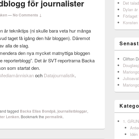
dblogg för journalister
Det talad
Dylan är
nken
—
No Comments ↓
Förlaget 
Konsten 
n är teknik­tips (ni skulle bara veta hur många
uvud taget få igång den här bloggen). Däre­mot
Senast
av alla de slag.
mendera den nya mycket mat­nyt­tiga bloggen
Clifton D
te reporterblogg”. Det är SVT-reportrarna Backa
Douglas
son som star­tat den.
Mariong
Medi­amän­niskan
och
Data­jour­nal­is­tik
.
Julioavai
Mariong
Katego
and tagged
Backa Elias Bondpä
,
journalistbloggar
,
ter Lenken
. Bookmark the
permalink
.
1. GRU
Ante
Idén