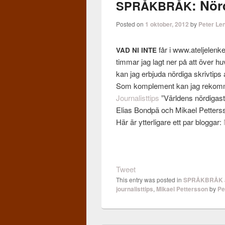
: Nör
SPRÅKBRÅK
Posted on
1 oktober, 2012
by
Peter Le
får i www.ateljelenke
VAD
NI
INTE
tim­mar jag lagt ner på att över h
kan jag erb­juda nördiga skrivtips 
Som kom­ple­ment kan jag rek­om­
Jour­nal­ist­tips
”Världens nördi­gas
Elias Bondpä och Mikael Pet­ters­
Här är ytterli­gare ett par blog­gar:
Tweet
This entry was posted in
SPRÅKBRÅK
journalisttips
,
Mikael Pettersson
by
Pe