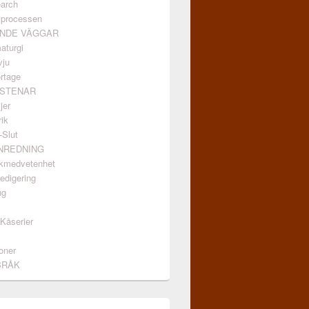
arch
vprocessen
ANDE VÄGGAR
aturgi
vju
rtage
GSTENAR
jer
ik
-Slut
INREDNING
kmedvetenhet
edigering
ng
/Kåserier
oner
BRÅK