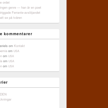
e ordet
 ingen genre — han är en poet
triggade Ferrante-avslöjandet
att se på tvären
e kommentarer
aniels
om
Kontakt
pemia
om
USA
on
om
USA
la
om
USA
on
om
USA
rier
NDEN
ckningar