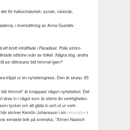
t för hal­lu­ci­na­torisk: synsk, visionär,
­laderna, i över­sät­tning av Anna Gustafs­
t brott inträf­fade i Par­adiset. Polis ström­
häk­tade nit­tiotre män av folket. Några dog, andra
 få se rättvisans blå him­mel igen?
ara klippt ur en nyhets­ingress. Den är skarp. 93
blå him­mel” är knap­past någon nyhet­s­text. Det
 Vi dras in i något som är större än verk­ligheten.
som tycker om att glida in och ut ur verk­
 här skriver Ker­stin Johans­son i sin
recen­sion
i
ns senaste bok på sven­ska, ”Ximen Naooch