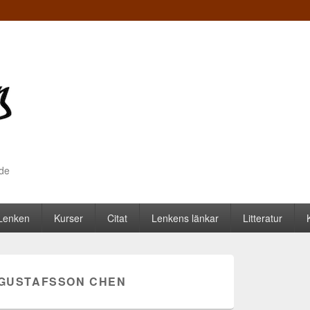
nde
 Lenken
Kurser
Citat
Lenkens länkar
Litteratur
GUSTAFSSON CHEN