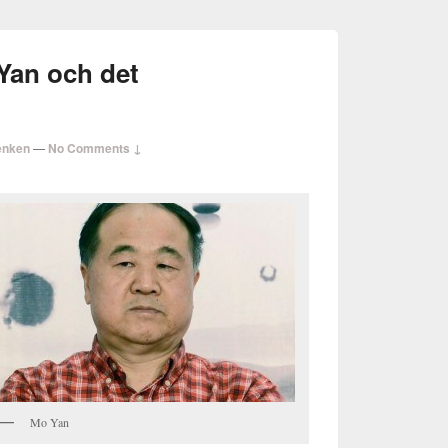
Yan och det
enken
—
No Comments ↓
Mo Yan