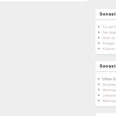
Senast
Tio råd 
Det talad
Dylan är
Förlaget 
Konsten 
Senast
Clifton D
Douglas
Mariong
Julioavai
Mariong