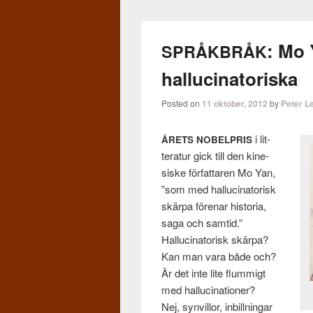
: Mo 
SPRÅKBRÅK
hallucinatoriska
Posted on
11 oktober, 2012
by
Peter L
i lit­
ÅRETS
NOBELPRIS
ter­atur gick till den kine­
siske för­fattaren Mo Yan,
”som med hal­lu­ci­na­torisk
skärpa före­nar his­to­ria,
saga och samtid.”
Hal­lu­ci­na­torisk skärpa?
Kan man vara både och?
Är det inte lite flum­migt
med hal­lu­ci­na­tioner?
Nej, synvil­lor, inbill­ningar