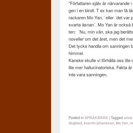
”För­fattaren själv är när­varande i 
gen i en biroll. T ex kan man få l
rackaren Mo Yan,´ eller ´det var 
svarta åsnan´. Mo Yan är också bef
ten: ´Nu, min vän, ska jag berät
nov­el­ler om det året, men det me
Det tycks handla om san­nin­gen 
him­mel.
Kanske skulle vi förhålla oss lite dj
lite mer hal­lu­ci­na­toriska. Fakt
inte vara sanningen.
Posted in
SPRÅKBRÅK
|
Tagged
anna
dagblad
,
kesrtin johansson
,
Mo Yan
,
n