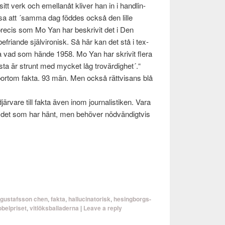
sitt verk och emel­lanåt kliver han in i han­dlin­
äsa att ´samma dag föd­des också den lille
pre­cis som Mo Yan har beskrivit det i Den
riande självi­ro­nisk. Så här kan det stå i tex­
ta vad som hände 1958. Mo Yan har skrivit flera
sta är strunt med mycket låg tro­värdighet´.“
bor­tom fakta. 93 män. Men också rättvisans blå
är­vare till fakta även inom jour­nal­is­tiken. Vara
a är det som har hänt, men behöver nöd­vändigtvis
 gustafsson chen
,
fakta
,
hallucinatorisk
,
hesingborgs-
obelpriset
,
vitlöksballaderna
|
Leave a reply