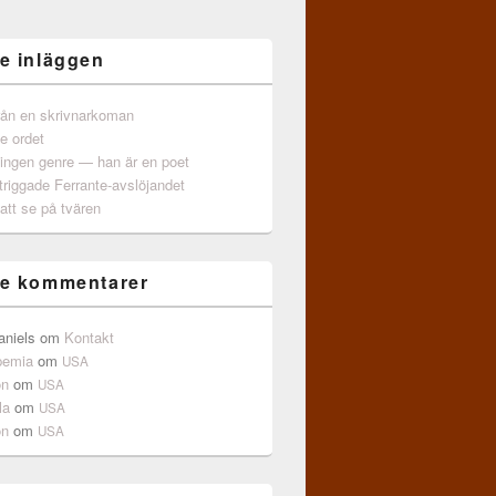
e inläggen
från en skrivnarkoman
e ordet
 ingen genre — han är en poet
triggade Ferrante-avslöjandet
att se på tvären
e kommentarer
aniels
om
Kontakt
pemia
om
USA
on
om
USA
la
om
USA
on
om
USA