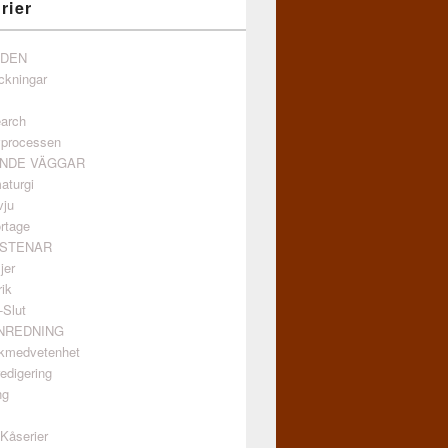
rier
NDEN
ckningar
arch
vprocessen
ANDE VÄGGAR
aturgi
vju
rtage
GSTENAR
jer
ik
-Slut
INREDNING
kmedvetenhet
edigering
ng
/Kåserier