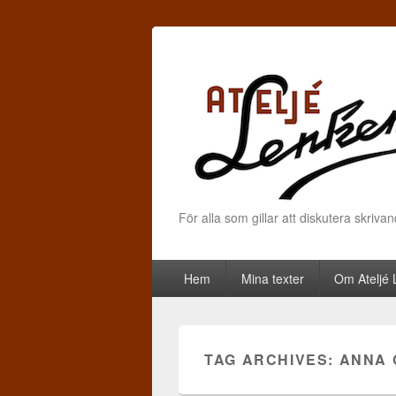
För alla som gillar att diskutera skriva
Primary menu
Skip to primary content
Skip to secondary content
Hem
Mina texter
Om Ateljé
TAG ARCHIVES:
ANNA 