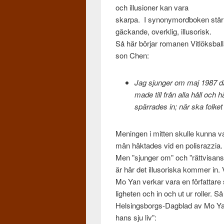
och illu­sioner kan vara
skarpa. I syn­ony­mord­bo­ken står de
gäckande, overk­lig, illu­sorisk.
Så här bör­jar roma­nen Vitlöks­bal
son Chen:
Jag sjunger om maj 1987 då et
made till från alla håll och 
spär­rades in; när ska folket
Menin­gen i mit­ten skulle kunna v
män häk­tades vid en polis­razzia.
Men ”sjunger om” och ”rättvisans 
är här det illu­soriska kom­mer in.
Mo Yan verkar vara en för­fattare 
ligheten och in och ut ur roller. Så
Helsingsborgs-Dagblad av Mo Ya
hans sju liv”: