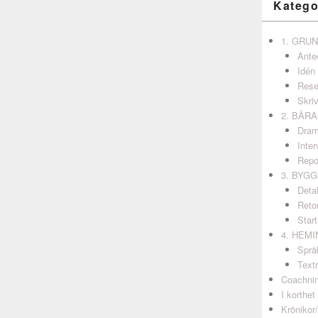
Katego
1. GRU
Ante
Idén
Rese
Skri
2. BÄR
Dram
Inter
Repo
3. BYG
Detal
Retor
Start
4. HEM
Språ
Textr
Coachni
I korthet
Krönikor