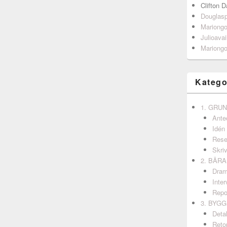
Clifton D
Douglas
Mariong
Julioavai
Mariong
Katego
1. GRU
Ante
Idén
Rese
Skri
2. BÄR
Dram
Inter
Repo
3. BYG
Detal
Retor