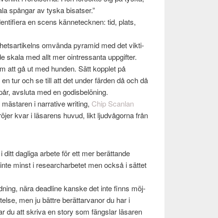
la spån­gar av tyska bisatser.”
i­fiera en scens kän­neteck­nen: tid, plats,
het­sar­tikelns omvända pyra­mid med det vik­ti­
nde skala med allt mer oin­tres­santa uppgifter.
om att gå ut med hun­den. Sätt kop­plet på
 en tur och se till att det under fär­den då och då
spår, avs­luta med en godis­belön­ing.
staren i nar­ra­tive writ­ing,
Chip Scan­lan
­jer kvar i läsarens huvud, likt ljud­vå­gorna från
 ditt dagliga arbete för ett mer berät­tande
inte minst i researchar­betet men också i sät­tet
­ning, nära dead­line kanske det inte finns möj­
­telse, men ju bät­tre berät­tar­vanor du har i
r du att skriva en story som fängslar läsaren