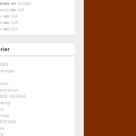
aniels
om
Kontakt
pemia
om
USA
on
om
USA
la
om
USA
on
om
USA
rier
NDEN
ckningar
arch
vprocessen
ANDE VÄGGAR
aturgi
vju
rtage
GSTENAR
jer
ik