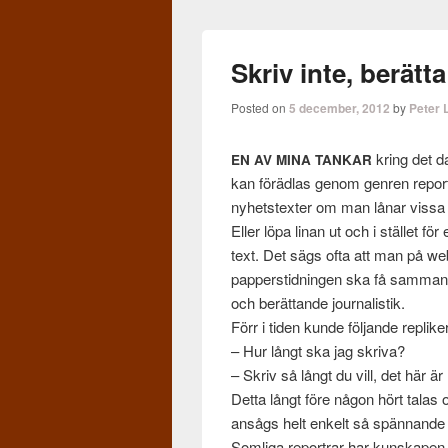
Skriv inte, berätta
Posted on
5 december, 2012
by
Peter 
kring det dag
EN
AV
MINA
TANKAR
kan föräd­las genom gen­ren report
nyhet­s­tex­ter om man lånar vissa
Eller löpa linan ut och i stäl­let fö
text. Det sägs ofta att man på we
pap­per­stid­nin­gen ska få sam­man
och berät­tande jour­nal­is­tik.
Förr i tiden kunde föl­jande rep­lik
– Hur långt ska jag skriva?
– Skriv så långt du vill, det här är 
Detta långt före någon hört talas o
ansågs helt enkelt så spän­nande
Som­liga repor­trar har kun­skapen