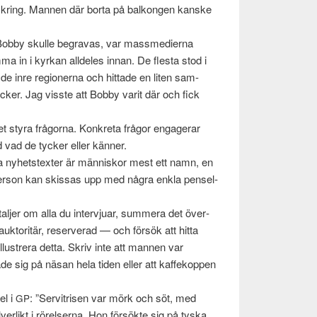
omkring. Man­nen där borta på balkon­gen kanske
n Bobby skulle begravas, var massme­dierna
 in i kyrkan allde­les innan. De flesta stod i
 de inre region­erna och hit­tade en liten sam­
cker. Jag vis­ste att Bobby varit där och fick
det styra frå­gorna. Konkreta frå­gor engagerar
d vad de tycker eller känner.
a nyhet­s­tex­ter är män­niskor mest ett namn, en
per­son kan skissas upp med några enkla pensel­
l­jer om alla du inter­vjuar, sum­mera det över­
auk­toritär, reserverad — och försök att hitta
lus­tr­era detta. Skriv inte att man­nen var
de sig på näsan hela tiden eller att kaf­fekop­pen
el i
: ”Servit­risen var mörk och söt, med
GP
er­likt i rörelserna. Hon försökte sig på tyska,