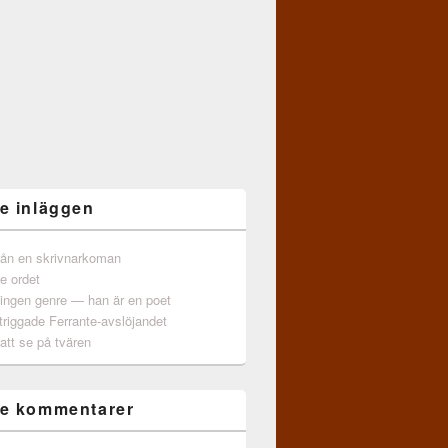
e inläggen
från en skrivnarkoman
e ordet
 ingen genre — han är en poet
triggade Ferrante-avslöjandet
att se på tvären
e kommentarer