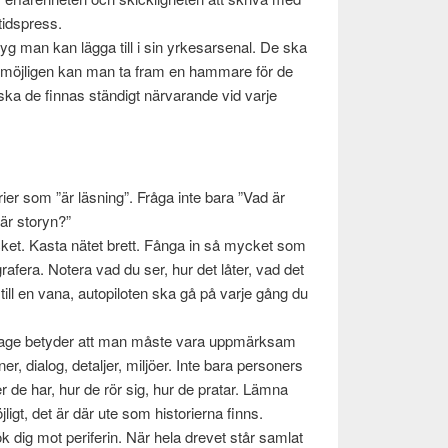
tid­spress.
­tyg man kan lägga till i sin yrke­sarse­nal. De ska
, möjli­gen kan man ta fram en ham­mare för de
ska de finnas ständigt när­varande vid varje
to­rier som ”är läs­ning”. Fråga inte bara ”Vad är
är storyn?”
blocket. Kasta nätet brett. Fånga in så mycket som
ografera. Notera vad du ser, hur det låter, vad det
ta till en vana, autopi­loten ska gå på varje gång du
tage bety­der att man måste vara upp­märk­sam
r, dia­log, detal­jer, miljöer. Inte bara per­son­ers
r de har, hur de rör sig, hur de pratar. Lämna
igt, det är där ute som his­to­ri­erna finns.
ök dig mot per­iferin. När hela drevet står sam­lat