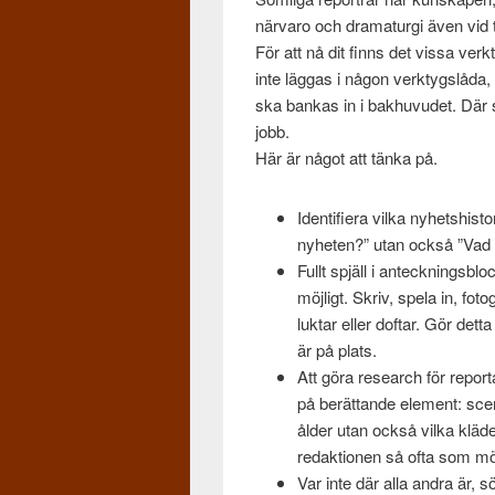
när­varo och dra­maturgi även vid 
För att nå dit finns det vissa verk
inte läg­gas i någon verk­tygslåda
ska bankas in i bakhu­vudet. Där 
jobb.
Här är något att tänka på.
Iden­ti­fiera vilka nyhet­shis­
nyheten?” utan också ”Vad 
Fullt spjäll i anteck­n­ings­
möjligt. Skriv, spela in, fot
luk­tar eller dof­tar. Gör det
är på plats.
Att göra research för repor
på berät­tande ele­ment: scene
ålder utan också vilka kläde
redak­tio­nen så ofta som möjl
Var inte där alla andra är, s