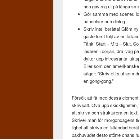
hon gav sig ut på långa sma
Gör samma med scener. Iden­t
hän­delser och dialog.
Skriv inte, berätta! Glöm ny
gaste först följt av en fal­la
Tänk: Start – Mitt – Slut. S
läsaren i bör­jan, dra iväg på
dyker upp intres­santa luk­t­
Eller som den amerikanske mä
säger: “Skriv ett slut som drö
en gong-gong.”
Försök att få med dessa ele­ment i
skrivsätt. Öva upp skick­ligheten, 
att skriva och struk­tur­era en text.
Skriver man för mor­gonda­gens tid
lighet att skriva en ful­län­dad berät
bakhu­vudet desto större chans ha