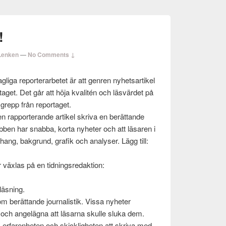
!
Lenken
—
No Comments ↓
liga reporter­ar­betet är att gen­ren nyhet­sar­tikel
aget. Det går att höja kval­itén och läsvärdet på
 grepp från reportaget.
r en rap­porterande artikel skriva en berät­tande
bben har snabba, korta nyheter och att läsaren i
­hang, bak­grund, grafik och analyser. Lägg till:
er växlas på en tid­ningsredak­tion:
läs­ning.
m berät­tande jour­nal­is­tik. Vissa nyheter
 och angelägna att läsarna skulle sluka dem.
, erfaren­heten och skick­ligheten att skriva med