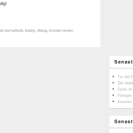
dig!
de journalistik
,
bobby
,
dialog
,
kristian wedel
,
Senast
Tio råd 
Det talad
Dylan är
Förlaget 
Konsten 
Senast