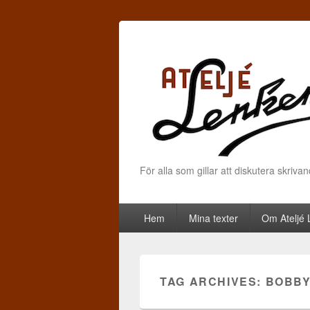
För alla som gillar att diskutera skriva
Primary menu
Skip to primary content
Skip to secondary content
Hem
Mina texter
Om Ateljé
TAG ARCHIVES:
BOBB