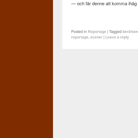
— och får denne att komma ihåg 
Posted in
Reportage
|
Tagged
berättan
reportage
,
scener
|
Leave a reply