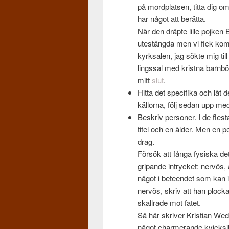
på mord­plat­sen, titta dig 
har något att berätta.
När den dräpte lille pojke
utestängda men vi fick komma
kyrk­salen, jag sökte mig till
lingssal med kristna barn­bö
mitt
slut
.
Hitta det speci­fika och låt 
käl­lorna, följ sedan upp me
Beskriv per­soner. I de flest
titel och en ålder. Men en 
drag.
Försök att fånga fysiska deta
gri­pande intrycket: nervös, 
något i beteen­det som kan il
nervös, skriv att han plock­a
skall­rade mot fatet.
Så här skriver Kris­t­ian Wed
något charmerande kvick­sil­v