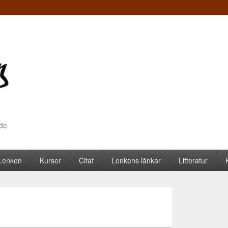
nde
 Lenken
Kurser
Citat
Lenkens länkar
Litteratur
Y