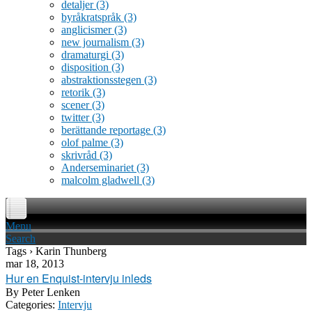
detaljer
(3)
byråkratspråk
(3)
anglicismer
(3)
new journalism
(3)
dramaturgi
(3)
disposition
(3)
abstraktionsstegen
(3)
retorik
(3)
scener
(3)
twitter
(3)
berättande reportage
(3)
olof palme
(3)
skrivråd
(3)
Anderseminariet
(3)
malcolm gladwell
(3)
Menu
Search
Tags › Karin Thunberg
mar 18, 2013
Hur en Enquist-intervju inleds
By
Peter Lenken
Categories:
Intervju