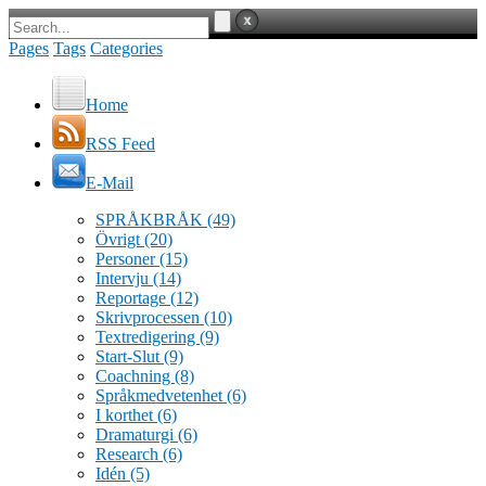
Pages
Tags
Categories
Home
RSS Feed
E-Mail
SPRÅKBRÅK
(49)
Övrigt
(20)
Personer
(15)
Intervju
(14)
Reportage
(12)
Skrivprocessen
(10)
Textredigering
(9)
Start-Slut
(9)
Coachning
(8)
Språkmedvetenhet
(6)
I korthet
(6)
Dramaturgi
(6)
Research
(6)
Idén
(5)