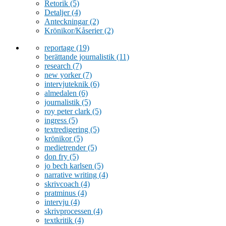
Retorik
(5)
Detaljer
(4)
Anteckningar
(2)
Krönikor/Kåserier
(2)
reportage
(19)
berättande journalistik
(11)
research
(7)
new yorker
(7)
intervjuteknik
(6)
almedalen
(6)
journalistik
(5)
roy peter clark
(5)
ingress
(5)
textredigering
(5)
krönikor
(5)
medietrender
(5)
don fry
(5)
jo bech karlsen
(5)
narrative writing
(4)
skrivcoach
(4)
pratminus
(4)
intervju
(4)
skrivprocessen
(4)
textkritik
(4)