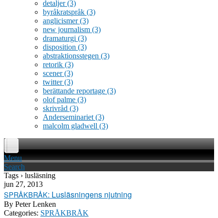
detaljer
(3)
byråkratspråk
(3)
anglicismer
(3)
new journalism
(3)
dramaturgi
(3)
disposition
(3)
abstraktionsstegen
(3)
retorik
(3)
scener
(3)
twitter
(3)
berättande reportage
(3)
olof palme
(3)
skrivråd
(3)
Anderseminariet
(3)
malcolm gladwell
(3)
Menu
Search
Tags › lusläsning
jun 27, 2013
: Lusläsningens njutning
SPRÅKBRÅK
By
Peter Lenken
Categories:
SPRÅKBRÅK