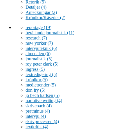
Retorik
(5)
Detaljer
(4)
Anteckningar
(2)
Krönikor/Kåserier
(2)
reportage
(19)
berättande journalistik
(11)
research
(7)
new yorker
(7)
intervjuteknik
(6)
almedalen
(6)
journalistik
(5)
roy peter clark
(5)
ingress
(5)
textredigering
(5)
krönikor
(5)
medietrender
(5)
don fry
(5)
jo bech karlsen
(5)
narrative writing
(4)
skrivcoach
(4)
pratminus
(4)
intervju
(4)
skrivprocessen
(4)
textkritik
(4)