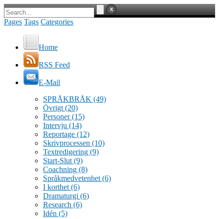
Pages
Tags
Categories
Home
RSS Feed
E-Mail
SPRÅKBRÅK
(49)
Övrigt
(20)
Personer
(15)
Intervju
(14)
Reportage
(12)
Skrivprocessen
(10)
Textredigering
(9)
Start-Slut
(9)
Coachning
(8)
Språkmedvetenhet
(6)
I korthet
(6)
Dramaturgi
(6)
Research
(6)
Idén
(5)