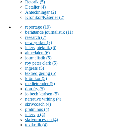
Retorik
(5)
Detaljer
(4)
Anteckningar
(2)
Krönikor/Kåserier
(2)
reportage
(19)
berättande journalistik
(11)
research
(7)
new yorker
(7)
intervjuteknik
(6)
almedalen
(6)
journalistik
(5)
roy peter clark
(5)
ingress
(5)
textredigering
(5)
krönikor
(5)
medietrender
(5)
don fry
(5)
jo bech karlsen
(5)
narrative writing
(4)
skrivcoach
(4)
pratminus
(4)
intervju
(4)
skrivprocessen
(4)
textkritik
(4)