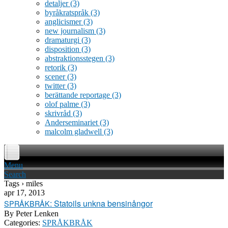
detaljer
(3)
byråkratspråk
(3)
anglicismer
(3)
new journalism
(3)
dramaturgi
(3)
disposition
(3)
abstraktionsstegen
(3)
retorik
(3)
scener
(3)
twitter
(3)
berättande reportage
(3)
olof palme
(3)
skrivråd
(3)
Anderseminariet
(3)
malcolm gladwell
(3)
Menu
Search
Tags › miles
apr 17, 2013
: Statoils unkna bensinångor
SPRÅKBRÅK
By
Peter Lenken
Categories:
SPRÅKBRÅK