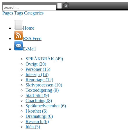
Pages
Tags
Categories
Home
RSS Feed
E-Mail
SPRÅKBRÅK
(49)
Övrigt
(20)
Personer
(15)
Intervju
(14)
Reportage
(12)
Skrivprocessen
(10)
Textredigering
(9)
Start-Slut
(9)
Coachning
(8)
Språkmedvetenhet
(6)
I korthet
(6)
Dramaturgi
(6)
Research
(6)
Idén
(5)