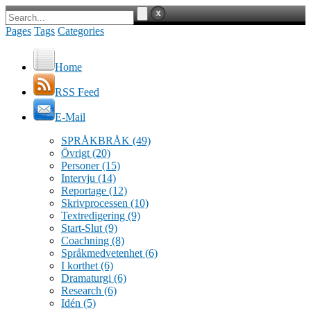
Pages
Tags
Categories
Home
RSS Feed
E-Mail
SPRÅKBRÅK
(49)
Övrigt
(20)
Personer
(15)
Intervju
(14)
Reportage
(12)
Skrivprocessen
(10)
Textredigering
(9)
Start-Slut
(9)
Coachning
(8)
Språkmedvetenhet
(6)
I korthet
(6)
Dramaturgi
(6)
Research
(6)
Idén
(5)