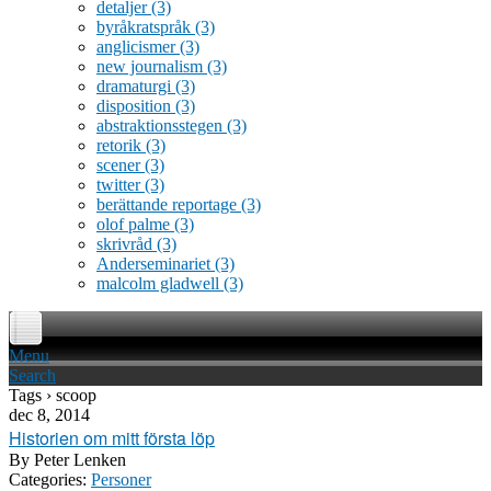
detaljer
(3)
byråkratspråk
(3)
anglicismer
(3)
new journalism
(3)
dramaturgi
(3)
disposition
(3)
abstraktionsstegen
(3)
retorik
(3)
scener
(3)
twitter
(3)
berättande reportage
(3)
olof palme
(3)
skrivråd
(3)
Anderseminariet
(3)
malcolm gladwell
(3)
Menu
Search
Tags › scoop
dec 8, 2014
Historien om mitt första löp
By
Peter Lenken
Categories:
Personer