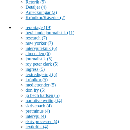
Retorik
(5)
Detaljer
(4)
Anteckningar
(2)
Krönikor/Kåserier
(2)
reportage
(19)
berättande journalistik
(11)
research
(7)
new yorker
(7)
intervjuteknik
(6)
almedalen
(6)
journalistik
(5)
roy peter clark
(5)
ingress
(5)
textredigering
(5)
krönikor
(5)
medietrender
(5)
don fry
(5)
jo bech karlsen
(5)
narrative writing
(4)
skrivcoach
(4)
pratminus
(4)
intervju
(4)
skrivprocessen
(4)
textkritik
(4)