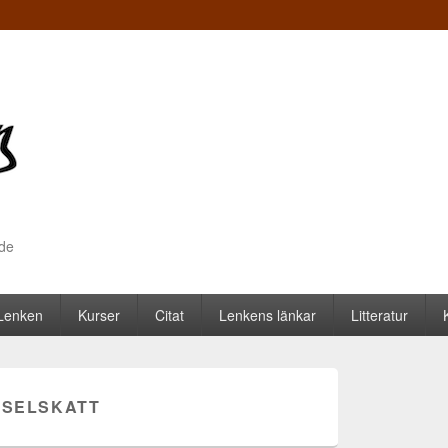
nde
 Lenken
Kurser
Citat
Lenkens länkar
Litteratur
SELSKATT