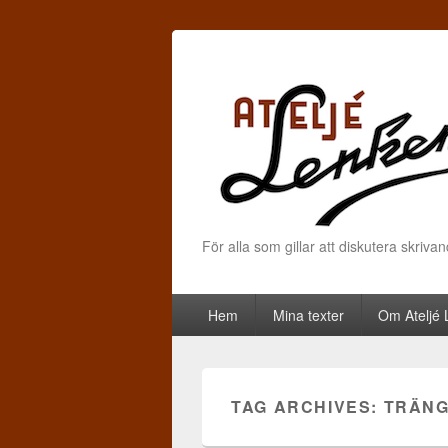
För alla som gillar att diskutera skriva
Primary menu
Skip to primary content
Skip to secondary content
Hem
Mina texter
Om Ateljé
TAG ARCHIVES:
TRÄNG