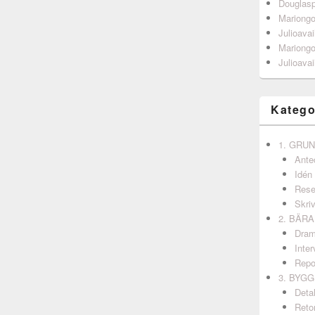
Douglas
Mariong
Julioavai
Mariong
Julioavai
Katego
1. GRU
Ante
Idén
Rese
Skri
2. BÄR
Dram
Inter
Repo
3. BYG
Detal
Retor