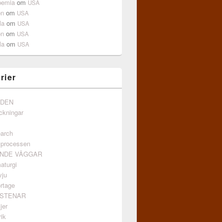
pemia
om
USA
on
om
USA
la
om
USA
on
om
USA
la
om
USA
rier
NDEN
ckningar
arch
vprocessen
ANDE VÄGGAR
aturgi
vju
rtage
GSTENAR
jer
ik