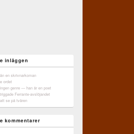
e inläggen
från en skrivnarkoman
e ordet
 ingen genre — han är en poet
triggade Ferrante-avslöjandet
att se på tvären
e kommentarer