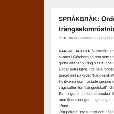
: Ord
SPRÅKBRÅK
trängselomröstn
Posted on
19 september, 2014
by
Pete
över­raskande 
KANSKE
HAR
DEN
skat­ter i Göte­borg en rent seman­t
gröna alliansen kring Västsven­sk
Det är naturligtvis inte hela förk­
tänker just på ordet “trängsel­skat­t
Poli­tik­erna som rös­tade igenom 
vägskat­ten för “trängsel­skatt”. Gis
San­nin­gen är ju den att orsaken til
med finan­sierin­gen. Ingent­ing an
köpet.
Om paketet inte fun­nits och någon 