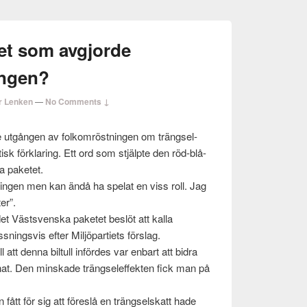
et som avgjorde
ingen?
r Lenken
—
No Comments ↓
utgån­gen av folkom­röst­nin­gen om trängsel­
isk förk­lar­ing. Ett ord som stjälpte den röd-blå-
a paketet.
larin­gen men kan ändå ha spelat en viss roll. Jag
er”.
det Västsven­ska paketet beslöt att kalla
s­ningsvis efter Miljö­par­ti­ets förslag.
l att denna bil­tull infördes var enbart att bidra
nat. Den min­skade trängse­l­ef­fek­ten fick man på
fått för sig att föreslå en trängsel­skatt hade