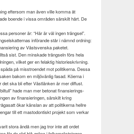
id­ning efter­som man även ville komma åt
bade boende i vissa områ­den särskilt hårt. De
ssa per­soner är: “Här är väl ingen trängsel”.
trängsel­skat­ter­nas införande står i nämnd ord­ning:
inan­sier­ing av Västsven­ska paketet.
tså sist. Den min­skade trängseln förs hela
­gen, vilket ger en felak­tig his­to­rieskrivn­ing.
tt späda på mis­stroen­det mot poli­tik­erna. Dessa
orsaken bakom en miljövän­lig fasad. Köerna i
 det ska bli efter Västlänken är mer dif­fust.
bil­tull” hade man mer bet­o­nat finan­sier­ings­
n­gen av finan­sierin­gen, särskilt kring
­gasatt ökar känslan av att poli­tik­erna hellre
pen­gar till ett mastodon­tiskt pro­jekt som verkar
varit stora ändå men jag tror inte att ordet
terna för de röd-blå-gröna i folkom­röst­nin­gen.