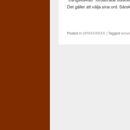
Det gäller att välja sina ord. Särski
Posted in
SPRÅKBRÅK
|
Tagged
betal