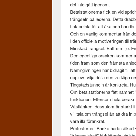
det inte gått igenom.
Betal­sta­tion­erna fick en vid spr
trängseln på led­erna. Detta drab­
fick betala för att åka och handla.
Och en van­lig kom­men­tar från de
I den offi­ciella motiverin­gen till 
Min­skad trängsel. Bät­tre miljö. F
Den egentliga orsaken kom­mer all
tiden fram som den främ­sta anled­nin
Nam­n­givnin­gen har bidragit till a
upplevs vilja dölja den verk­liga 
Tingstad­stun­neln är konkreta. Hur
Om betal­sta­tion­erna fått nam­net “
funk­tio­nen. Efter­som hela beräkni
Västlänken, dessu­tom är starkt ifrå
vill tala om trängsel än att dra in 
vara illa förankrat.
Pro­test­erna i Backa hade säk­ert 
“trängsel­skatt” för­bät­trade utsik­