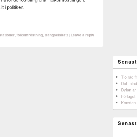
lt i politiken.
stationer
,
folkomröstning
,
trängselskatt
|
Leave a reply
Senast
Tio råd 
Det talad
Dylan är
Förlaget 
Konsten 
Senast