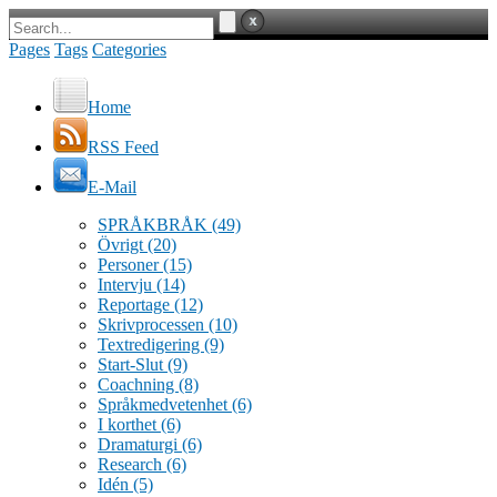
Pages
Tags
Categories
Home
RSS Feed
E-Mail
SPRÅKBRÅK
(49)
Övrigt
(20)
Personer
(15)
Intervju
(14)
Reportage
(12)
Skrivprocessen
(10)
Textredigering
(9)
Start-Slut
(9)
Coachning
(8)
Språkmedvetenhet
(6)
I korthet
(6)
Dramaturgi
(6)
Research
(6)
Idén
(5)