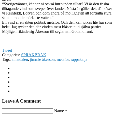
“Sverigevän­ner, kän­ner ni också hur vin­den till­tar? Vi är den friska
till­t­a­gande vind som sveper över lan­det. Nästa år gäller det, då blåser
vi Rein­feldt, Löfven och dom andra på möj­ligheten att fort­sätta styra
sku­tan mot de mörkaste vat­ten.“
En vind är en sliten poli­tisk metafor. Och den kan tolkas lite hur som
helst. Jag tycker den där vin­den mest blåser inuti själva par­tiet.
Möjli­gen rik­tade sig Åkesson till seglarna i Got­land runt.
Tweet
Categories:
SPRÅKBRÅK
Tags:
almedalen
,
jimmie åkesson
,
metafor
,
rappakalja
Leave A Comment
Name *