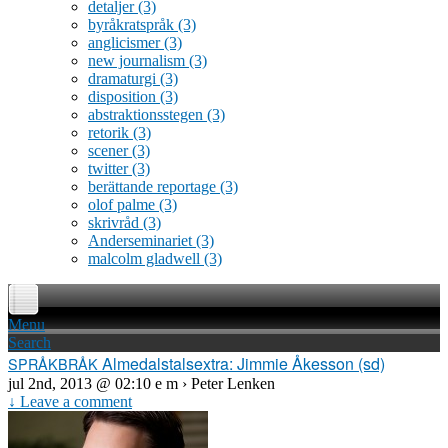
detaljer
(3)
byråkratspråk
(3)
anglicismer
(3)
new journalism
(3)
dramaturgi
(3)
disposition
(3)
abstraktionsstegen
(3)
retorik
(3)
scener
(3)
twitter
(3)
berättande reportage
(3)
olof palme
(3)
skrivråd
(3)
Anderseminariet
(3)
malcolm gladwell
(3)
Menu
Search
Almedalstalsextra: Jimmie Åkesson (sd)
SPRÅKBRÅK
jul 2nd, 2013 @ 02:10 e m › Peter Lenken
↓ Leave a comment