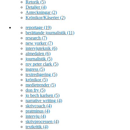
Retorik
(5)
Detaljer
(4)
Anteckningar
(2)
Krönikor/Kåserier
(2)
reportage
(19)
berättande journalistik
(11)
research
(7)
new yorker
(7)
intervjuteknik
(6)
almedalen
(6)
journalistik
(5)
roy peter clark
(5)
ingress
(5)
textredigering
(5)
krönikor
(5)
medietrender
(5)
don fry
(5)
jo bech karlsen
(5)
narrative writing
(4)
skrivcoach
(4)
pratminus
(4)
intervju
(4)
skrivprocessen
(4)
textkritik
(4)