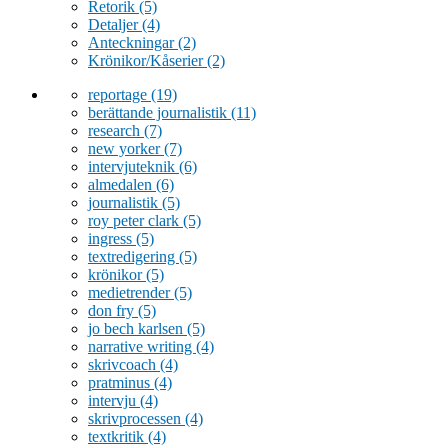
Retorik
(5)
Detaljer
(4)
Anteckningar
(2)
Krönikor/Kåserier
(2)
reportage
(19)
berättande journalistik
(11)
research
(7)
new yorker
(7)
intervjuteknik
(6)
almedalen
(6)
journalistik
(5)
roy peter clark
(5)
ingress
(5)
textredigering
(5)
krönikor
(5)
medietrender
(5)
don fry
(5)
jo bech karlsen
(5)
narrative writing
(4)
skrivcoach
(4)
pratminus
(4)
intervju
(4)
skrivprocessen
(4)
textkritik
(4)