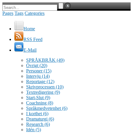
Pages
Tags
Categories
Home
RSS Feed
E-Mail
SPRÅKBRÅK
(49)
Övrigt
(20)
Personer
(15)
Intervju
(14)
Reportage
(12)
Skrivprocessen
(10)
Textredigering
(9)
Start-Slut
(9)
Coachning
(8)
Språkmedvetenhet
(6)
I korthet
(6)
Dramaturgi
(6)
Research
(6)
Idén
(5)