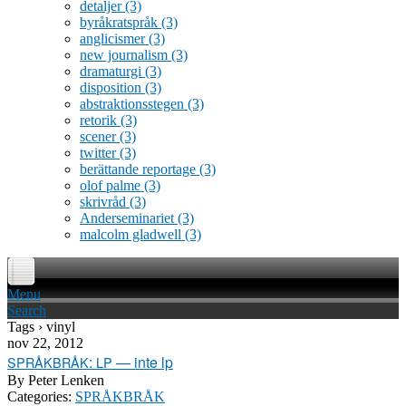
detaljer
(3)
byråkratspråk
(3)
anglicismer
(3)
new journalism
(3)
dramaturgi
(3)
disposition
(3)
abstraktionsstegen
(3)
retorik
(3)
scener
(3)
twitter
(3)
berättande reportage
(3)
olof palme
(3)
skrivråd
(3)
Anderseminariet
(3)
malcolm gladwell
(3)
Menu
Search
Tags › vinyl
nov 22, 2012
:
— inte lp
SPRÅKBRÅK
LP
By
Peter Lenken
Categories:
SPRÅKBRÅK