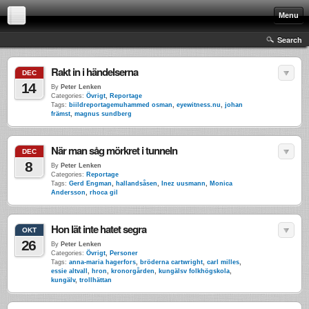
Menu
Search
Rakt in i händelserna
DEC
14
By
Peter Lenken
Categories:
Övrigt
,
Reportage
Tags:
biildreportagemuhammed osman
,
eyewitness.nu
,
johan
främst
,
magnus sundberg
När man såg mörkret i tunneln
DEC
8
By
Peter Lenken
Categories:
Reportage
Tags:
Gerd Engman
,
hallandsåsen
,
Inez uusmann
,
Monica
Andersson
,
rhoca gil
Hon lät inte hatet segra
OKT
26
By
Peter Lenken
Categories:
Övrigt
,
Personer
Tags:
anna-maria hagerfors
,
bröderna cartwright
,
carl milles
,
essie altvall
,
hron
,
kronorgården
,
kungälsv folkhögskola
,
kungälv
,
trollhättan