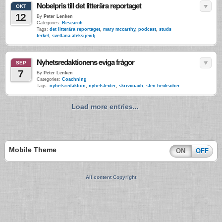
Nobelpris till det litterära reportaget
OKT
12
By
Peter Lenken
Categories:
Research
Tags:
det litterära reportaget
,
mary mccarthy
,
podcast
,
studs
terkel
,
svetlana aleksijevitj
Nyhetsredaktionens eviga frågor
SEP
7
By
Peter Lenken
Categories:
Coachning
Tags:
nyhetsredaktion
,
nyhetstexter
,
skrivcoach
,
sten heckscher
Load more entries...
Mobile Theme
ON
OFF
All content Copyright