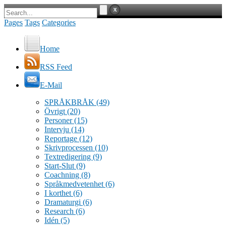
Pages
Tags
Categories
Home
RSS Feed
E-Mail
SPRÅKBRÅK
(49)
Övrigt
(20)
Personer
(15)
Intervju
(14)
Reportage
(12)
Skrivprocessen
(10)
Textredigering
(9)
Start-Slut
(9)
Coachning
(8)
Språkmedvetenhet
(6)
I korthet
(6)
Dramaturgi
(6)
Research
(6)
Idén
(5)