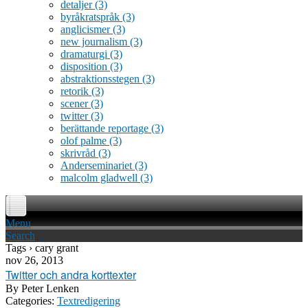
detaljer
(3)
byråkratspråk
(3)
anglicismer
(3)
new journalism
(3)
dramaturgi
(3)
disposition
(3)
abstraktionsstegen
(3)
retorik
(3)
scener
(3)
twitter
(3)
berättande reportage
(3)
olof palme
(3)
skrivråd
(3)
Anderseminariet
(3)
malcolm gladwell
(3)
Menu
Search
Tags › cary grant
nov 26, 2013
Twitter och andra korttexter
By
Peter Lenken
Categories:
Textredigering