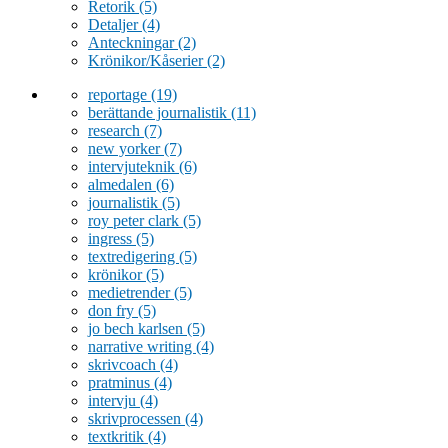
Retorik
(5)
Detaljer
(4)
Anteckningar
(2)
Krönikor/Kåserier
(2)
reportage
(19)
berättande journalistik
(11)
research
(7)
new yorker
(7)
intervjuteknik
(6)
almedalen
(6)
journalistik
(5)
roy peter clark
(5)
ingress
(5)
textredigering
(5)
krönikor
(5)
medietrender
(5)
don fry
(5)
jo bech karlsen
(5)
narrative writing
(4)
skrivcoach
(4)
pratminus
(4)
intervju
(4)
skrivprocessen
(4)
textkritik
(4)