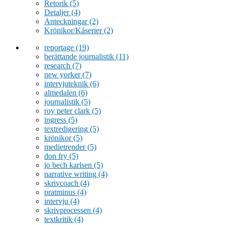
Retorik
(5)
Detaljer
(4)
Anteckningar
(2)
Krönikor/Kåserier
(2)
reportage
(19)
berättande journalistik
(11)
research
(7)
new yorker
(7)
intervjuteknik
(6)
almedalen
(6)
journalistik
(5)
roy peter clark
(5)
ingress
(5)
textredigering
(5)
krönikor
(5)
medietrender
(5)
don fry
(5)
jo bech karlsen
(5)
narrative writing
(4)
skrivcoach
(4)
pratminus
(4)
intervju
(4)
skrivprocessen
(4)
textkritik
(4)