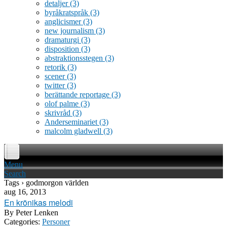
detaljer
(3)
byråkratspråk
(3)
anglicismer
(3)
new journalism
(3)
dramaturgi
(3)
disposition
(3)
abstraktionsstegen
(3)
retorik
(3)
scener
(3)
twitter
(3)
berättande reportage
(3)
olof palme
(3)
skrivråd
(3)
Anderseminariet
(3)
malcolm gladwell
(3)
Menu
Search
Tags › godmorgon världen
aug 16, 2013
En krönikas melodi
By
Peter Lenken
Categories:
Personer