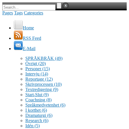
Pages
Tags
Categories
Home
RSS Feed
E-Mail
SPRÅKBRÅK
(49)
Övrigt
(20)
Personer
(15)
Intervju
(14)
Reportage
(12)
Skrivprocessen
(10)
Textredigering
(9)
Start-Slut
(9)
Coachning
(8)
Språkmedvetenhet
(6)
I korthet
(6)
Dramaturgi
(6)
Research
(6)
Idén
(5)