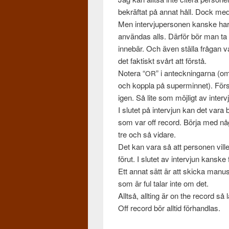
bekräf­tat på annat håll. Dock med fö
Men inter­vju­per­so­nen kanske har d
använ­das alls. Där­för bör man ta
innebär. Och även ställa frå­gan var
det fak­tiskt svårt att förstå.
Notera “
” i anteck­ningarna (om
OR
och kop­pla på super­min­net). Försö
igen. Så lite som möjligt av inter
I slutet på inter­vjun kan det vara
som var off record. Börja med något
tre och så vidare.
Det kan vara så att per­so­nen ville
förut. I slutet av inter­vjun kanske 
Ett annat sätt är att skicka manu
som är ful talar inte om det.
Alltså, allt­ing är on the record 
Off record bör alltid förhandlas.