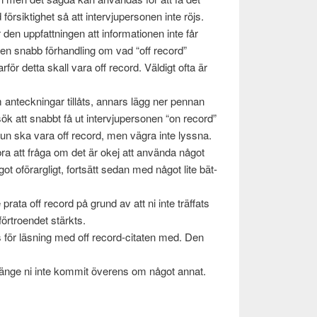
r­sik­tighet så att inter­vju­per­so­nen inte röjs.
en upp­fat­tnin­gen att infor­ma­tio­nen inte får
 en snabb förhan­dling om vad “off record”
­för detta skall vara off record. Väldigt ofta är
 anteck­ningar tillåts, annars lägg ner pen­nan
k att snabbt få ut inter­vju­per­so­nen “on record”
­vjun ska vara off record, men vägra inte lyssna.
 bra att fråga om det är okej att använda något
 oförar­g­ligt, fort­sätt sedan med något lite bät­
 prata off record på grund av att ni inte träf­fats
förtroen­det stärkts.
s för läs­ning med off record-citaten med. Den
så länge ni inte kom­mit överens om något annat.