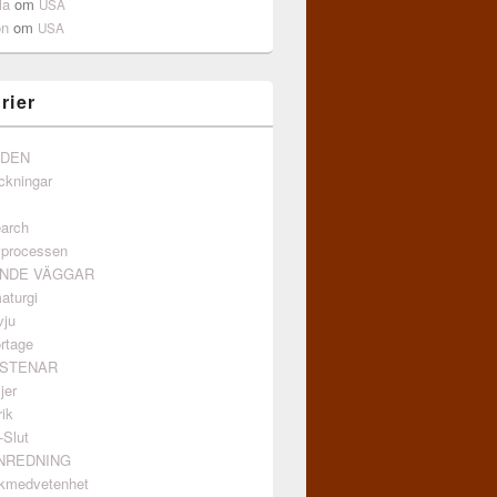
la
om
USA
on
om
USA
rier
NDEN
ckningar
arch
vprocessen
ANDE VÄGGAR
aturgi
vju
rtage
GSTENAR
jer
ik
-Slut
INREDNING
kmedvetenhet