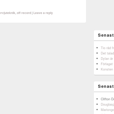
ervjuteknik
,
off record
|
Leave a reply
Senast
Tio råd 
Det talad
Dylan är
Förlaget 
Konsten 
Senast
Clifton D
Douglas
Mariong