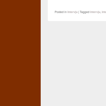
Posted in
Intervju
|
Tagged
intervju
,
int