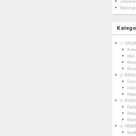
Julioavai
Mariong
Katego
1. GRU
Ante
Idén
Rese
Skri
2. BÄR
Dram
Inter
Repo
3. BYG
Detal
Retor
Start
4. HEM
Språ