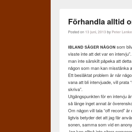
Förhandla alltid 
Posted on
13 juni, 2013
by
Peter Lenk
som blivi
IBLAND
SÄGER
NÅGON
vis­ste inte att det var en inter­vj
man inte särskilt påpeka att detta
någon som man kan mis­stänka ald
Ett besläk­tat prob­lem är när någo
vana att bli inter­vjuade, vill prata
skriva”.
Utgångspunk­ten för en inter­vju ä
så länge inget annat är överen­sk
Om någon vill tala “off record” är d
ligtvis bety­der det att jag får anvä
so­nen, samma som vid en anony
Jag kan alltså inte cit­era per­so­