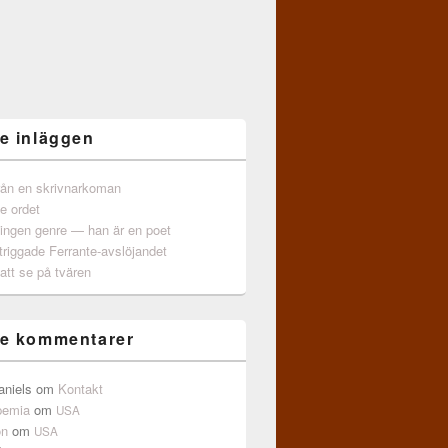
e inläggen
från en skrivnarkoman
e ordet
 ingen genre — han är en poet
triggade Ferrante-avslöjandet
att se på tvären
e kommentarer
aniels
om
Kontakt
pemia
om
USA
on
om
USA