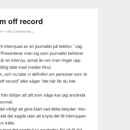
om off record
en
—
No Comments ↓
t inter­vjuad av en jour­nal­ist på tele­fon: “Jag
u”. Pre­sen­terar man sig som jour­nal­ist behöver
 är en inter­vju, annat än om man ringer upp
rig talat med medier förut.
n, och nu talar vi defin­i­tivt om per­soner som är
 “off record” eller säger “det här får du inte
r från bör­jan att allt som sägs kan jag använda
om­met.
et vik­tigt att göra klart vad detta bety­der. Van­
nda det sagda utan att knyta det till inter­vju­per­
m källa.
nen men det sagda kan använ­das för att få det