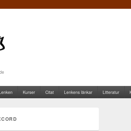
nde
 Lenken
Kurser
Citat
Lenkens länkar
Litteratur
ECORD