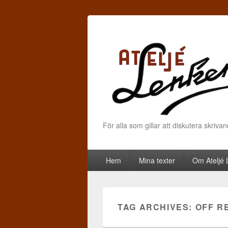
För alla som gillar att diskutera skriva
Primary menu
Skip to primary content
Skip to secondary content
Hem
Mina texter
Om Ateljé
TAG ARCHIVES:
OFF R