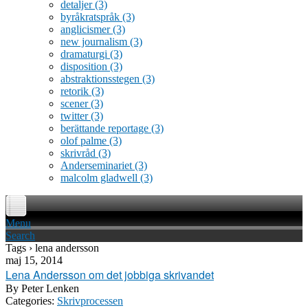
detaljer
(3)
byråkratspråk
(3)
anglicismer
(3)
new journalism
(3)
dramaturgi
(3)
disposition
(3)
abstraktionsstegen
(3)
retorik
(3)
scener
(3)
twitter
(3)
berättande reportage
(3)
olof palme
(3)
skrivråd
(3)
Anderseminariet
(3)
malcolm gladwell
(3)
Menu
Search
Tags › lena andersson
maj 15, 2014
Lena Andersson om det jobbiga skrivandet
By
Peter Lenken
Categories:
Skrivprocessen