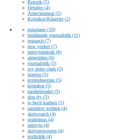
Retorik
(5)
Detaljer
(4)
Anteckningar
(2)
Krönikor/Kåserier
(2)
reportage
(19)
berättande journalistik
(11)
research
(7)
new yorker
(7)
intervjuteknik
(6)
almedalen
(6)
journalistik
(5)
roy peter clark
(5)
ingress
(5)
textredigering
(5)
krönikor
(5)
medietrender
(5)
don fry
(5)
jo bech karlsen
(5)
narrative writing
(4)
skrivcoach
(4)
pratminus
(4)
intervju
(4)
skrivprocessen
(4)
textkritik
(4)