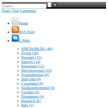
Pages
Tags
Categories
Home
RSS Feed
E-Mail
SPRÅKBRÅK
(49)
Övrigt
(20)
Personer
(15)
Intervju
(14)
Reportage
(12)
Skrivprocessen
(10)
Textredigering
(9)
Start-Slut
(9)
Coachning
(8)
Språkmedvetenhet
(6)
I korthet
(6)
Dramaturgi
(6)
Research
(6)
Idén
(5)