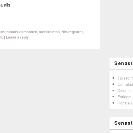
a alls.
umentombudsmannen
,
mobiltelefon
,
Nix-registret
,
ng
|
Leave a reply
Senast
Tio råd 
Det talad
Dylan är
Förlaget 
Konsten 
Senast