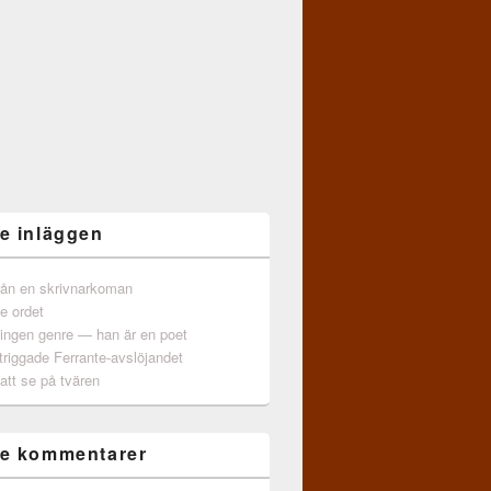
e inläggen
från en skrivnarkoman
e ordet
 ingen genre — han är en poet
triggade Ferrante-avslöjandet
att se på tvären
e kommentarer