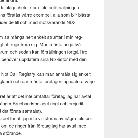
e olä­gen­heter som tele­fon­försäljnin­gen
s förstås värre exem­pel, alla som blir blåsta
juder de till och med motsvarande NIX-
om så många helt enkelt strun­tar i min reg­
gt att reg­istr­era sig. Man måste ringa två
rum och sedan kan försäljnin­gen fortgå i tre
a behöver upp­dat­era sina Nix-listor med den
 Not Call Reg­istry kan man anmäla sig enkelt
g­land) och där måste före­ta­gen upp­dat­era varje
 är att det inte omfat­tar före­tag jag har avtal
ger Bred­bands­bo­laget ringt och erb­ju­dit
d det första sam­talet).
et för att jag inte vill störas av några tele­fon­
ll om de ringer från före­tag jag har avtal med
ika störande.