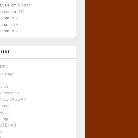
aniels
om
Kontakt
pemia
om
USA
on
om
USA
la
om
USA
on
om
USA
rier
NDEN
ckningar
arch
vprocessen
ANDE VÄGGAR
aturgi
vju
rtage
GSTENAR
jer
ik