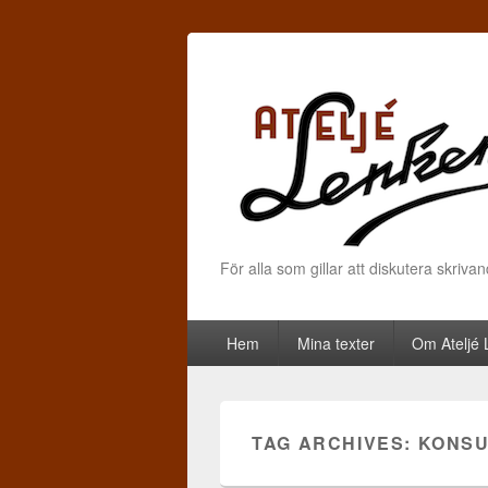
För alla som gillar att diskutera skriva
Primary menu
Skip to primary content
Skip to secondary content
Hem
Mina texter
Om Ateljé
TAG ARCHIVES:
KONS