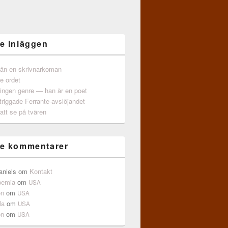
e inläggen
från en skrivnarkoman
e ordet
 ingen genre — han är en poet
triggade Ferrante-avslöjandet
att se på tvären
e kommentarer
aniels
om
Kontakt
pemia
om
USA
on
om
USA
la
om
USA
on
om
USA