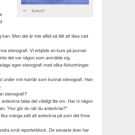
Kil­skrift?
ar
ed
an. Men det är inte alltid så lätt att läsa vad
unna stenografi. Vi erb­jöds en kurs på jour­nal­
 inte det var någon som anmälde sig.
slags egen stenografi med olika förko­rt­ningar:
.
l­ist under min kar­riär som kun­nat stenografi. Han
.
kan stenografi?
t anteckna talas det väldigt lite om. Har ni någon
nan: ”Hur gör du när du anteck­nar?”
s lika många sätt att anteckna på som det finns
, andra små reporterblock. De senaste åren har