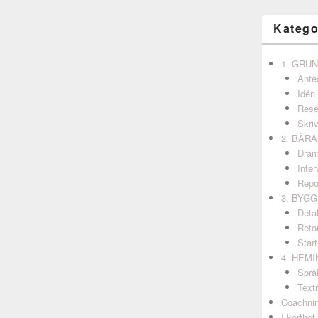
Katego
1. GRU
Ante
Idén
Rese
Skri
2. BÄR
Dram
Inter
Repo
3. BYG
Detal
Retor
Start
4. HEM
Språ
Textr
Coachni
I korthet