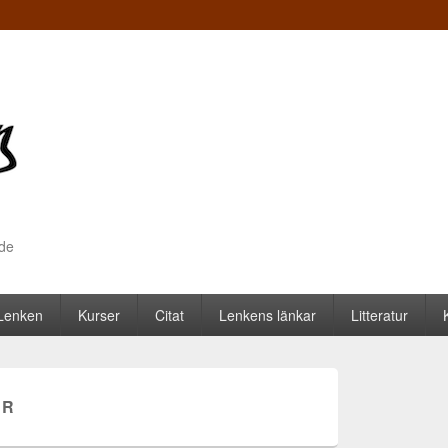
nde
 Lenken
Kurser
Citat
Lenkens länkar
Litteratur
OR