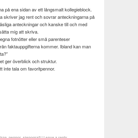
na på ena sidan av ett långs­malt kol­legieblock.
na skriver jag rent och sovrar anteck­ningarna på
läs­liga anteck­ningar och kanske till och med
sätta mig att skriva.
egna fot­nöt­ter eller små par­enteser
ifrån fak­tauppgifterna kom­mer. Ibland kan man
tta?”
et ger överblick och struk­tur.
t inte tala om favorit­pen­nor.
ckna
,
pennor
,
stenografi
|
Leave a reply