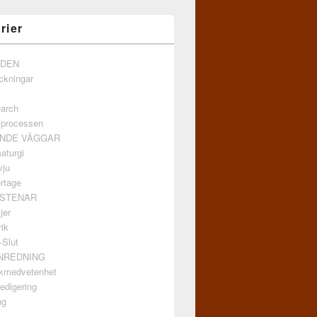
rier
NDEN
ckningar
arch
vprocessen
ANDE VÄGGAR
aturgi
vju
rtage
GSTENAR
jer
ik
-Slut
INREDNING
kmedvetenhet
edigering
ng