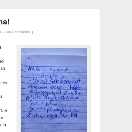
na!
n
—
No Comments ↓
g
med
dan
i en
rd­
 Och
or.
s in