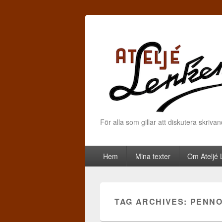
För alla som gillar att diskutera skriva
Primary menu
Skip to primary content
Skip to secondary content
Hem
Mina texter
Om Ateljé
TAG ARCHIVES:
PENN