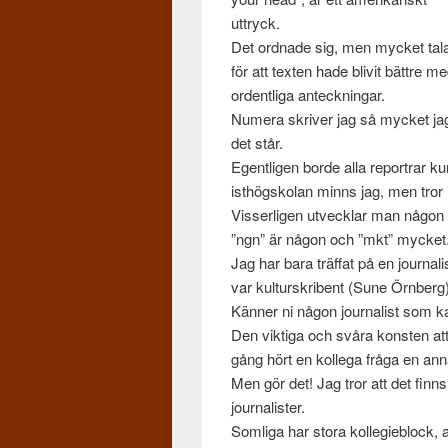
uttryck.
Det ord­nade sig, men mycket tal
för att tex­ten hade blivit bät­tre m
ordentliga anteck­ningar.
Numera skriver jag så mycket jag k
det står.
Egentli­gen borde alla repor­trar k
isthögskolan minns jag, men tror
Vis­serli­gen utveck­lar man någon 
”ngn” är någon och ”mkt” mycket
Jag har bara träf­fat på en jour­na
var kul­turskribent (Sune Örn­berg)
Kän­ner ni någon jour­nal­ist som 
Den vik­tiga och svåra kon­sten at
gång hört en kol­lega fråga en an
Men gör det! Jag tror att det finn
jour­nal­is­ter.
Som­liga har stora kol­legieblock