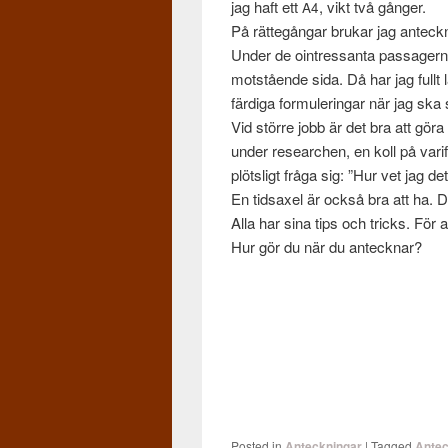
jag haft ett
, vikt två gånger.
A4
På rät­tegån­gar brukar jag anteck
Under de oin­tres­santa pas­sager
mot­stående sida. Då har jag fullt 
färdiga for­mu­leringar när jag ska 
Vid större jobb är det bra att göra 
under researchen, en koll på var­
plöt­sligt fråga sig: ”Hur vet jag de
En tid­saxel är också bra att ha. D
Alla har sina tips och tricks. För at
Hur gör du när du antecknar?
Posted in
Anteckningar
|
Tagged
Ante