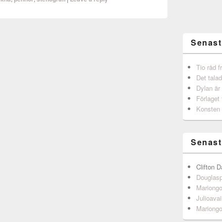
Senast
Tio råd 
Det talad
Dylan är
Förlaget 
Konsten 
Senast
Clifton D
Douglas
Mariong
Julioavai
Mariong