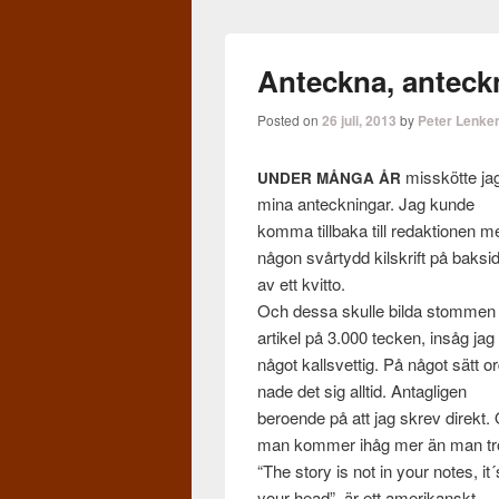
Anteckna, anteck
Posted on
26 juli, 2013
by
Peter Lenke
mis­skötte ja
UNDER
MÅNGA
ÅR
mina anteck­ningar. Jag kunde
komma till­baka till redak­tio­nen 
någon svår­tydd kil­skrift på bak­si­
av ett kvitto.
Och dessa skulle bilda stom­men 
artikel på 3.000 tecken, insåg jag
något kallsvet­tig. På något sätt o
nade det sig alltid. Antagli­gen
beroende på att jag skrev direkt.
man kom­mer ihåg mer än man tr
“The story is not in your notes, it´
your head”, är ett amerikan­skt