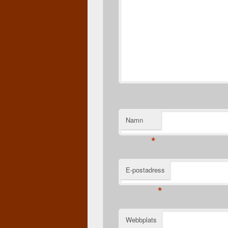
Namn
*
E-postadress
*
Webbplats