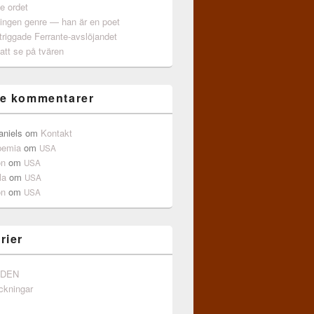
e ordet
 ingen genre — han är en poet
triggade Ferrante-avslöjandet
att se på tvären
e kommentarer
aniels
om
Kontakt
pemia
om
USA
on
om
USA
la
om
USA
on
om
USA
rier
NDEN
ckningar