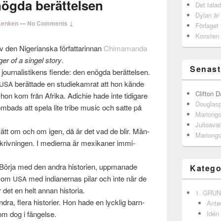
ögda berättelsen
Det talad
Dylan är
Lenken
—
No Comments ↓
Förlaget 
Konsten 
 den Nige­ri­an­ska för­fat­tarin­nan
Chi­ma­manda
er of a sin­gel story
.
Senast
our­nal­is­tikens fiende: den enögda berät­telsen.
berät­tade en studiekam­rat att hon kände
USA
Clifton D
 hon kom från Afrika. Adichie hade inte tidi­gare
Douglas
 ombads att spela lite tribe music och satte på
Mariong
Julioavai
tt om och om igen, då är det vad de blir. Män­
Mariong
skrivnin­gen. I medierna är mexikaner immi­
a. Börja med den andra his­to­rien, upp­manade
Katego
en om
med indi­an­er­nas pilar och inte när de
USA
det en helt annan his­to­ria.
1. GRU
ra, flera his­to­rier. Hon hade en lyck­lig barn­
Ante
m dog i fängelse.
Idén