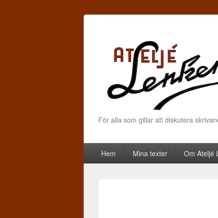
För alla som gillar att diskutera skriva
Primary menu
Skip to primary content
Skip to secondary content
Hem
Mina texter
Om Ateljé