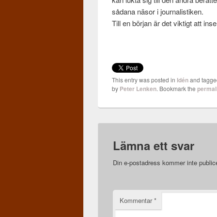
sådana näsor i jour­nal­is­tiken.
Till en bör­jan är det vik­tigt att i
This entry was posted in
Idén
and tagg
by
Peter Lenken
. Bookmark the
permal
Lämna ett svar
Din e-postadress kommer inte public
Kommentar
*