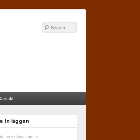
Search
Kontakt
e inläggen
från en skrivnarkoman