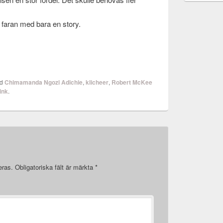
nse faran med bara en story.
ed
Chimamanda Ngozi Adichie
,
klicheer
,
Robert McKee
ink
.
eras.
Obligatoriska fält är märkta
*