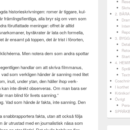
Rese
Skri
da his­to­rieskrivnin­gen: romer är tig­gare, kul­
2. BÄR
r är främ­lings­fientliga, alla bryr sig om vem som
Dram
dra förut­fat­tade meningar: offret är alltid
Inter
­snarko­maner, byråkrater är lata och formella,
Repo
3. BYG
 det är ensamt på top­pen, det är trist i förorten,
Detal
Retor
n klichéerna. Men notera dem som andra spot­tar
Start
4. HEM
egentli­gen hand­lar om att skriva film­manus,
Språ
ad som verk­li­gen hän­der är san­ning med litet
Textr
m, inuti, under ytan, den håller ihop verk­
Coachni
I korthet
och kan inte direkt observeras. Om man bara ser
Krönikor
t är man blind för livets san­ning.“
Övrigt
ing. Vad som hände är fakta, inte san­ning. Den
Pers
SPRÅK
ara snab­brap­portera fakta, utan att också följa
 är utrustad med en jour­nal­is­tisk näsa som
elsen en stor fördel. Det skulle behö­vas fler