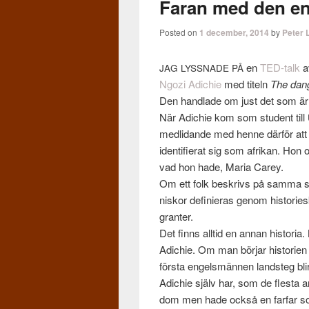
Faran med den en
Posted on
1 december, 2014
by
Peter 
en
TED-talk
av
JAG
LYSSNADE
PÅ
Ngozi Adichie
med titeln
The dan­g
Den hand­lade om just det som är j
När Adichie kom som stu­dent till
medl­i­dande med henne där­för att
iden­ti­fierat sig som afrikan. Hon
vad hon hade, Maria Carey.
Om ett folk beskrivs på samma sä
niskor definieras genom his­to­rie
granter.
Det finns alltid en annan his­to­ri
Adichie. Om man bör­jar his­to­ri
första engelsmän­nen land­steg blir 
Adichie själv har, som de flesta and
dom men hade också en far­far so