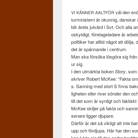
väl den enög
VI
KÄNNER
AALTFÖR
tur­min­is­tern är okun­nig, dan­ska
blir årets jul­värd i Svt. Och alla an
oskyldigt, före­tagsledare är arbet
poli­tiker har alltid något att dölja,
det är spän­nande i cen­trum.
Man ska försöka lös­göra sig frå
ur sig.
I den utmärkta boken
Story
, som 
skriver Robert McKee: “Fakta om v
s. San­ning med stort S finns bako
ligheten eller river sön­der den 
till det som är syn­ligt och fak­tisk
McKee skil­jer på fakta och san­n
senare lig­ger dju­pare.
Där­för är det så vik­tigt att inte b
upp och förd­jupa. Här har den som
kan lukta sig till den andra berät­t