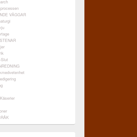
arch
vprocessen
ANDE VÄGGAR
aturgi
vju
rtage
GSTENAR
jer
ik
-Slut
INREDNING
kmedvetenhet
edigering
ng
/Kåserier
oner
BRÅK