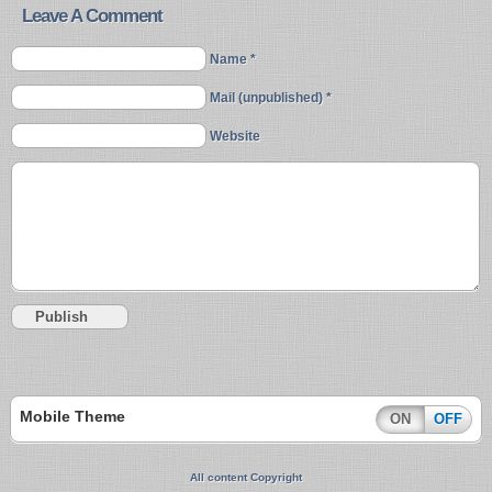
Leave A Comment
Name *
Mail (unpublished) *
Website
Mobile Theme
ON
OFF
All content Copyright