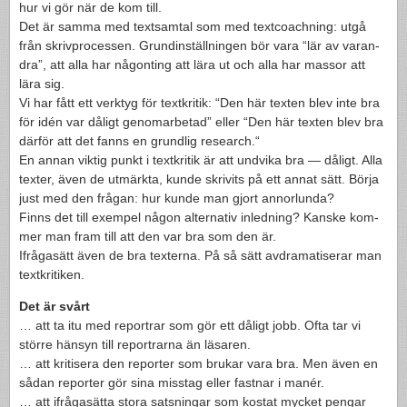
hur vi gör när de kom till.
Det är samma med textsam­tal som med textcoach­n­ing: utgå
från skrivprocessen. Grundin­ställ­nin­gen bör vara “lär av varan­
dra”, att alla har någonting att lära ut och alla har mas­sor att
lära sig.
Vi har fått ett verk­tyg för tex­tkri­tik: “Den här tex­ten blev inte bra
för idén var dåligt geno­mar­be­tad” eller “Den här tex­ten blev bra
där­för att det fanns en grundlig research.“
En annan vik­tig punkt i tex­tkri­tik är att und­vika bra — dåligt. Alla
tex­ter, även de utmärkta, kunde skriv­its på ett annat sätt. Börja
just med den frå­gan: hur kunde man gjort annor­lunda?
Finns det till exem­pel någon alter­na­tiv inled­ning? Kanske kom­
mer man fram till att den var bra som den är.
Ifrå­gasätt även de bra tex­terna. På så sätt avdrama­tis­erar man
textkritiken.
Det är svårt
… att ta itu med repor­trar som gör ett dåligt jobb. Ofta tar vi
större hän­syn till repor­trarna än läsaren.
… att kri­tis­era den reporter som brukar vara bra. Men även en
sådan reporter gör sina mis­stag eller fast­nar i manér.
… att ifrå­gasätta stora sat­sningar som kostat mycket pen­gar