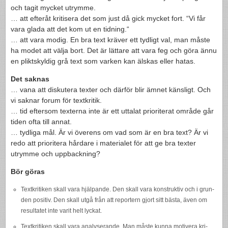
och tagit mycket utrymme.
… att efteråt kri­tis­era det som just då gick mycket fort. “Vi får
vara glada att det kom ut en tid­ning.“
… att vara modig. En bra text kräver ett tydligt val, man måste
ha modet att välja bort. Det är lättare att vara feg och göra ännu
en plik­t­skyldig grå text som varken kan älskas eller hatas.
Det sak­nas
… vana att diskutera tex­ter och där­för blir ämnet känsligt. Och
vi sak­nar forum för tex­tkri­tik.
… tid efter­som tex­terna inte är ett utta­lat pri­or­it­erat område går
tiden ofta till annat.
… tydliga mål. Är vi överens om vad som är en bra text? Är vi
redo att pri­or­it­era hår­dare i mate­ri­alet för att ge bra tex­ter
utrymme och uppbackning?
Bör göras
Tex­tkri­tiken skall vara hjäl­pande. Den skall vara kon­struk­tiv och i grun­
den pos­i­tiv. Den skall utgå från att reportern gjort sitt bästa, även om
resul­tatet inte varit helt lyckat.
Tex­tkri­tiken skall vara analy­serande. Man måste kunna motivera kri­