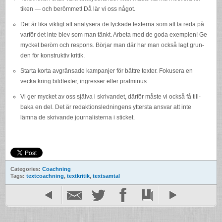
tiken — och beröm­met! Då lär vi oss något.
Det är lika vik­tigt att analy­sera de lyck­ade tex­terna som att ta reda på
var­för det inte blev som man tänkt. Arbeta med de goda exem­plen! Ge
mycket beröm och respons. Bör­jar man där har man också lagt grun­
den för kon­struk­tiv kritik.
Starta korta avgrän­sade kam­pan­jer för bät­tre tex­ter. Fokusera en
vecka kring bild­tex­ter, ingresser eller pratminus.
Vi ger mycket av oss själva i skri­van­det, där­för måste vi också få till­
baka en del. Det är redak­tion­sled­nin­gens ytter­sta ans­var att inte
lämna de skri­vande jour­nal­is­terna i sticket.
Categories:
Coachning
Tags:
textcoachning
,
textkritik
,
textsamtal