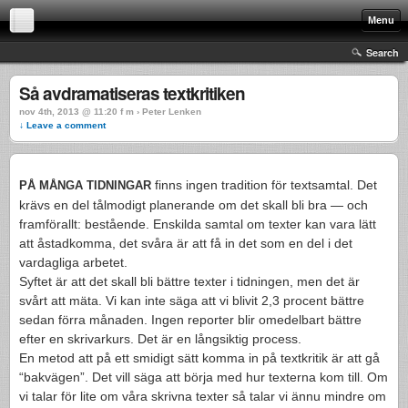
Menu
Search
Så avdramatiseras textkritiken
nov 4th, 2013 @ 11:20 f m › Peter Lenken
↓ Leave a comment
finns ingen tra­di­tion för textsam­tal. Det
PÅ
MÅNGA
TIDNINGAR
krävs en del tålmodigt planerande om det skall bli bra — och
fram­förallt: bestående. Enskilda sam­tal om tex­ter kan vara lätt
att åstad­komma, det svåra är att få in det som en del i det
vardagliga arbetet.
Syftet är att det skall bli bät­tre tex­ter i tid­nin­gen, men det är
svårt att mäta. Vi kan inte säga att vi blivit 2,3 pro­cent bät­tre
sedan förra månaden. Ingen reporter blir omedel­bart bät­tre
efter en skri­varkurs. Det är en långsik­tig process.
En metod att på ett smidigt sätt komma in på tex­tkri­tik är att gå
“bakvä­gen”. Det vill säga att börja med hur tex­terna kom till. Om
vi talar för lite om våra skrivna tex­ter så talar vi ännu min­dre om