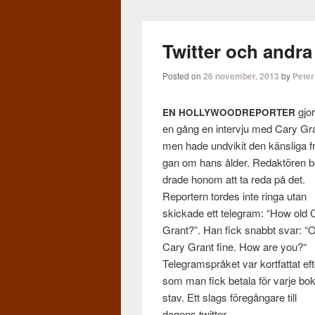
Twitter och andra
Posted on
26 november, 2013
by
Peter
gjo
EN
HOLLYWOODREPORTER
en gång en inter­vju med Cary Gr
men hade und­vikit den känsliga f
gan om hans ålder. Redak­tören b
drade honom att ta reda på det.
Reportern tordes inte ringa utan
skick­ade ett telegram: “How old 
Grant?”. Han fick snabbt svar: “
Cary Grant fine. How are you?“
Telegram­språket var kort­fat­tat eft
som man fick betala för varje bok
stav. Ett slags föregån­gare till
dagens twit­ter.