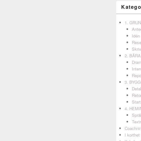
Katego
1. GRU
Ante
Idén
Rese
Skri
2. BÄR
Dram
Inter
Repo
3. BYG
Detal
Retor
Start
4. HEM
Språ
Textr
Coachni
I korthet