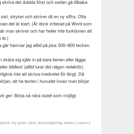
skriva det dub­bla först och sedan gå till­baka
sist, stryker och skriver dit en ny siffra. Ofta
 innan det är klart. (Är dock irrit­erad på Word som
är man skriver och har heller inte funk­tio­nen att
 är.)
a går ham­nar jag alltid på plus 500–800 tecken.
­gen skära sig själv in på bara benen eller lägga
ller bild­text (alltid lurar det någon redak­tör).
igtvis inte att skriva med­vetet för långt. Då
r­jan, att ha tex­ten i huvudet innan man bör­jar
rk ger: Börja så nära slutet som möjligt.
 grant
,
roy peter clark
,
textredigering
,
twitter
|
Leave a