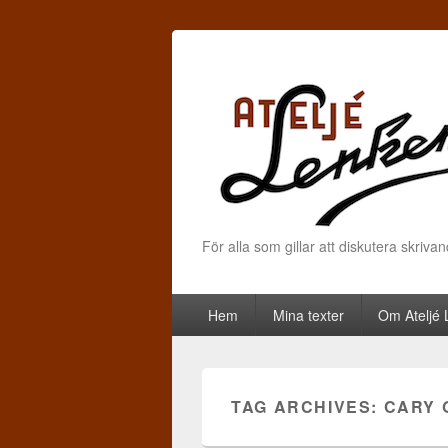
För alla som gillar att diskutera skriva
Primary menu
Skip to primary content
Skip to secondary content
Hem
Mina texter
Om Ateljé
TAG ARCHIVES:
CARY 