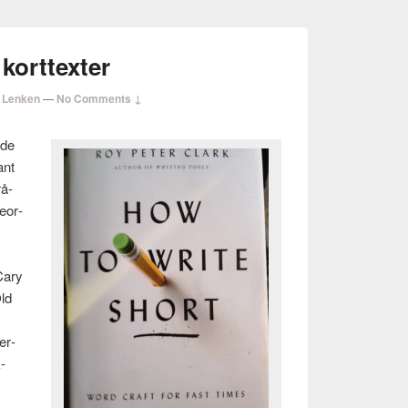
 korttexter
 Lenken
—
No Comments ↓
rde
ant
rå­
eor­
Cary
Old
er­
­