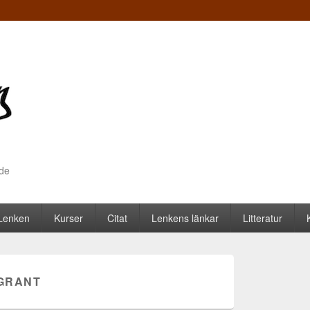
nde
 Lenken
Kurser
Citat
Lenkens länkar
Litteratur
GRANT