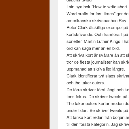
I sin nya bok “How to write short.
Word crafts for fast times” ger de
amerikanske skriv­coachen Roy
Peter Clark åtskil­liga exem­pel på
kort­skri­vande. Och fram­förallt p
sonet­ter, Mar­tin Luther Kings I 
ord kan säga mer än en bild.
Att skriva kort är svårare än att 
tror de flesta jour­nal­is­ter kan sk
upp­manad att skriva lite län­gre.
Clark iden­ti­fierar två slags skri­v
och the taker-outers.
De förra skriver först långt och kor
tens fokus. De skriver tweets på 2
The taker-outers kor­tar medan de
under tiden. Se skriver tweets på 1
Att tänka kort redan från bör­jan är 
till den första kat­e­gorin. Jag skri