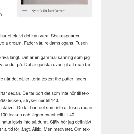
Ny bok för kortskrivare
n
å hur effek­tivt det kan vara: Shake­speares
have a dream, Fader vår, reklam­slo­gans. Tusen
skriva långt. Det är en gam­mal san­ning som jag
riva under på. Det är gan­ska ovan­ligt att man blir
are när det gäller korta tex­ter: the putter-inners
­tar sedan. De tar bort det som inte hör till tex­
60 tecken, stryker ner till 140.
 skriver. De tar bort det som inte är fokus redan
00 tecken och läg­ger eventuellt till 40.
naturligtvis inte så dumt. Själv hör jag defin­i­tivt
ver alltid för långt. Alltid. Men med­vetet. Om tex­