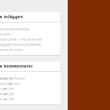
e inläggen
från en skrivnarkoman
e ordet
 ingen genre — han är en poet
triggade Ferrante-avslöjandet
att se på tvären
e kommentarer
aniels
om
Kontakt
pemia
om
USA
on
om
USA
la
om
USA
on
om
USA