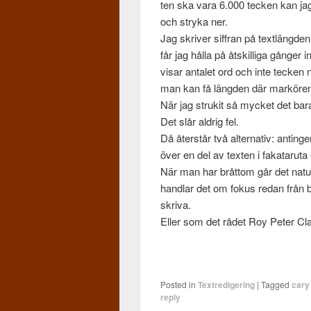
ten ska vara 6.000 tecken kan jag 
och stryka ner.
Jag skriver siffran på textläng­den 
får jag hålla på åtskil­liga gånger
visar antalet ord och inte tecken n
man kan få läng­den där markören
När jag strukit så mycket det bar
Det slår aldrig fel.
Då åter­står två alter­na­tiv: anti­n
över en del av tex­ten i fakataruta e
När man har bråt­tom går det naturl
hand­lar det om fokus redan från bö
skriva.
Eller som det rådet Roy Peter Cla
Posted in
Textredigering
|
Tagged
cary
reply