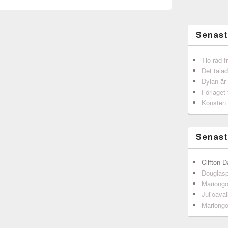
Senast
Tio råd 
Det talad
Dylan är
Förlaget 
Konsten 
Senast
Clifton D
Douglas
Mariong
Julioavai
Mariong