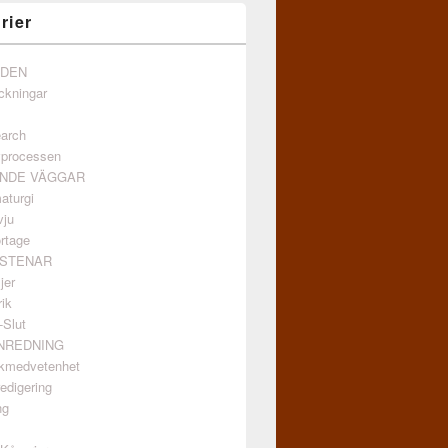
rier
NDEN
ckningar
arch
vprocessen
ANDE VÄGGAR
aturgi
vju
rtage
GSTENAR
jer
ik
-Slut
INREDNING
kmedvetenhet
edigering
ng