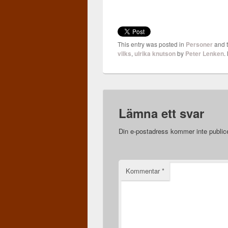
This entry was posted in
Personer
and 
vilks
,
ulrika knutson
by
Peter Lenken
.
Lämna ett svar
Din e-postadress kommer inte public
Kommentar
*