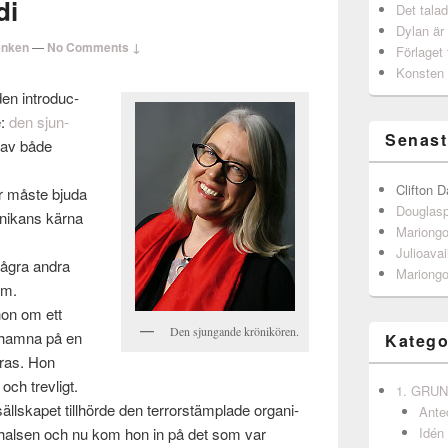
di
Det talad
Dylan är
enken
—
No Comments ↓
Förlaget 
Konsten 
en intro­duc­
e:
den sjun­
Senast
 av både
Clifton D
ör måste bjuda
Douglas
rönikans kärna
Mariong
Julioavai
några andra
Mariong
am.
hon om ett
Den sjun­gande krönikören.
e hamna på en
Katego
firas. Hon
 och trevligt.
1. GRU
äll­skapet till­hörde den ter­rorstäm­plade organ­i­
Ante
e i halsen och nu kom hon in på det som var
Idén