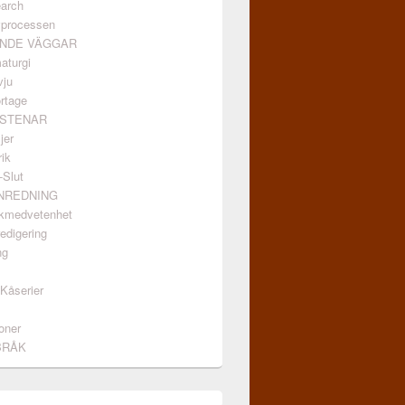
arch
vprocessen
ANDE VÄGGAR
aturgi
vju
rtage
GSTENAR
jer
ik
-Slut
INREDNING
kmedvetenhet
edigering
ng
/Kåserier
oner
BRÅK