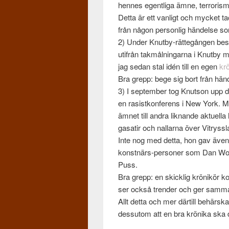
hennes egentliga ämne, ter­ror­ism
Detta är ett van­ligt och mycket t
från någon per­son­lig hän­delse so
2) Under Knutby-rättegången beskre
utifrån tak­mål­ningarna i Knutby me
jag sedan stal idén till en egen
kr
Bra grepp: bege sig bort från hän­de
3) I sep­tem­ber tog Knut­son upp
en rasistkon­fer­ens i New York. 
ämnet till andra lik­nande aktuella
gasatir och nal­larna över Vit­ryss
Inte nog med detta, hon gav även per
konstnärs-personer som Dan Wol­g
Puss.
Bra grepp: en skick­lig krönikör k
ser också tren­der och ger sam­ma
Allt detta och mer där­till behärsk
dessu­tom att en bra krönika ska