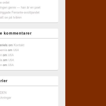
e ordet
 ingen genre — han är en poet
triggade Ferrante-avslöjandet
att se på tvären
e kommentarer
aniels
om
Kontakt
pemia
om
USA
on
om
USA
la
om
USA
on
om
USA
rier
NDEN
ckningar