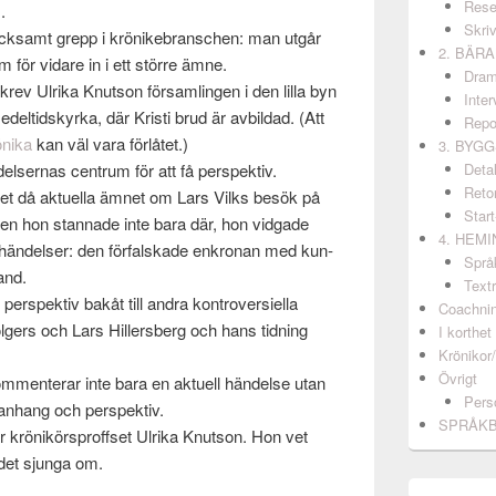
Rese
.
Skri
ack­samt grepp i krönike­bran­schen: man utgår
2. BÄR
m för vidare in i ett större ämne.
Dram
v Ulrika Knut­son för­sam­lin­gen i den lilla byn
Inter
deltid­skyrka, där Kristi brud är avbil­dad. (Att
Repo
önika
kan väl vara för­låtet.)
3. BYG
lser­nas cen­trum för att få per­spek­tiv.
Detal
Retor
 det då aktuella ämnet om Lars Vilks besök på
Start
Men hon stan­nade inte bara där, hon vidgade
4. HEM
 hän­delser: den för­fal­skade enkro­nan med kun­
Språ
land.
Textr
­spek­tiv bakåt till andra kon­tro­ver­siella
Coachni
ers och Lars Hillers­berg och hans tid­ning
I korthet
Krönikor
Övrigt
om­menterar inte bara en aktuell hän­delse utan
Pers
n­hang och per­spek­tiv.
SPRÅK
ar krönikör­sproff­set Ulrika Knut­son. Hon vet
 det sjunga om.