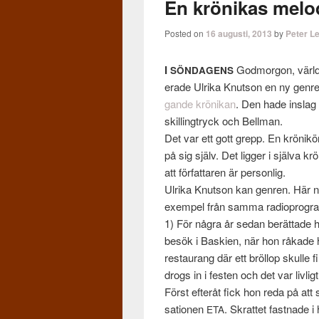
En krönikas melo
Posted on
16 augusti, 2013
by
Peter L
I
God­mor­gon, värld
SÖNDAGENS
er­ade Ulrika Knut­son en ny genr
gande krönikan
. Den hade inslag
skillingtryck och Bell­man.
Det var ett gott grepp. En krönik
på sig själv. Det lig­ger i själva k
att för­fattaren är per­son­lig.
Ulrika Knut­son kan gen­ren. Här 
exem­pel från samma radio­pro­gr
1) För några år sedan berät­tade 
besök i Bask­ien, när hon råkad
restau­rang där ett bröl­lop skulle 
drogs in i fes­ten och det var livligt
Först efteråt fick hon reda på att s
sa­tio­nen
. Skrat­tet fast­nad
ETA