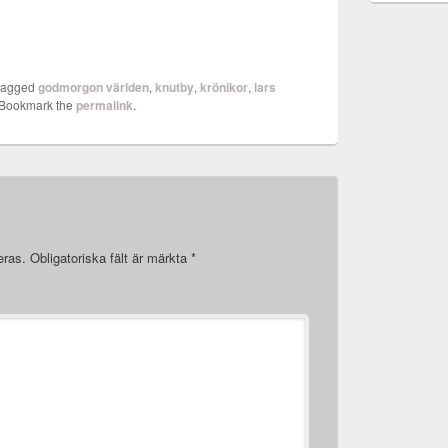
tagged
godmorgon världen
,
knutby
,
krönikor
,
lars
 Bookmark the
permalink
.
eras.
Obligatoriska fält är märkta
*