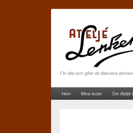
För alla som gillar att diskutera skriva
Primary menu
Skip to primary content
Skip to secondary content
Hem
Mina texter
Om Ateljé