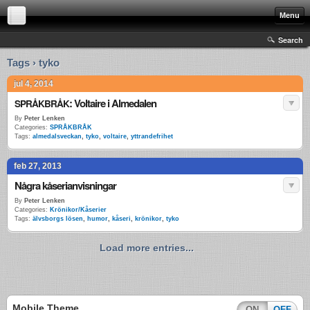
Menu
Search
Tags › tyko
jul 4, 2014
: Voltaire i Almedalen
SPRÅKBRÅK
By
Peter Lenken
Categories:
SPRÅKBRÅK
Tags:
almedalsveckan
,
tyko
,
voltaire
,
yttrandefrihet
feb 27, 2013
Några kåserianvisningar
By
Peter Lenken
Categories:
Krönikor/Kåserier
Tags:
älvsborgs lösen
,
humor
,
kåseri
,
krönikor
,
tyko
Load more entries...
Mobile Theme
ON
OFF