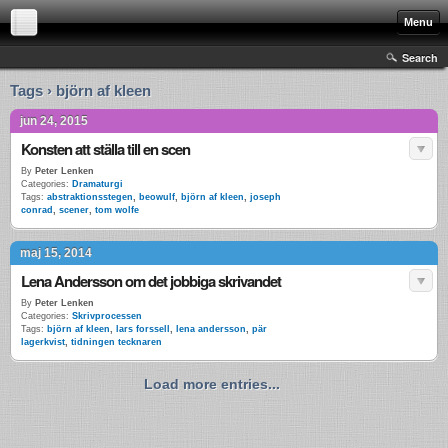
Menu
Search
Tags › björn af kleen
jun 24, 2015
Konsten att ställa till en scen
By
Peter Lenken
Categories:
Dramaturgi
Tags:
abstraktionsstegen
,
beowulf
,
björn af kleen
,
joseph
conrad
,
scener
,
tom wolfe
maj 15, 2014
Lena Andersson om det jobbiga skrivandet
By
Peter Lenken
Categories:
Skrivprocessen
Tags:
björn af kleen
,
lars forssell
,
lena andersson
,
pär
lagerkvist
,
tidningen tecknaren
Load more entries...