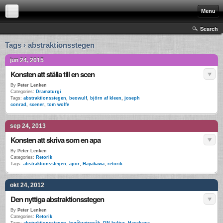
Menu
Search
Tags › abstraktionsstegen
jun 24, 2015
Konsten att ställa till en scen
By
Peter Lenken
Categories:
Dramaturgi
Tags:
abstraktionsstegen
,
beowulf
,
björn af kleen
,
joseph
conrad
,
scener
,
tom wolfe
sep 24, 2013
Konsten att skriva som en apa
By
Peter Lenken
Categories:
Retorik
Tags:
abstraktionsstegen
,
apor
,
Hayakawa
,
retorik
okt 24, 2012
Den nyttiga abstraktionsstegen
By
Peter Lenken
Categories:
Retorik