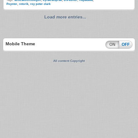
Tags:
abstraktionsstegen
,
byråkratspråk
,
DN-kultur
,
Hayakawa
,
Poynter
,
retorik
,
roy peter clark
Load more entries...
Mobile Theme
ON
OFF
All content Copyright